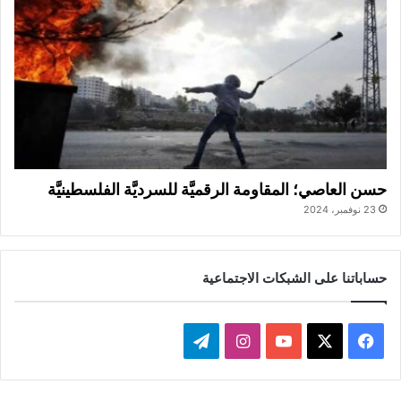
حسن العاصي؛ المقاومة الرقميَّة للسرديَّة الفلسطينيَّة
23 نوفمبر، 2024
حساباتنا على الشبكات الاجتماعية
ف
ا
ت
ي
X
Y
ن
ي