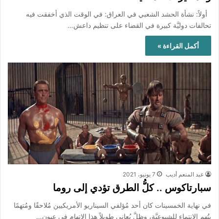
أولاً: نشأة الحشد الشعبي في العراق: في الوقت الذي أخفقت فيه
تحالفات دوليَّة كبيرة في القضاء على تنظيم داعش…
أكمل القراءة »
عبد المنعم أديب
7 يونيو، 2021
سبارتاكوس .. كلُّ الطرق تؤدي إلى روما
في نهاية الخمسينات كان أحد مُؤلفي السيناريو الأمريكيين مُلاحقًا ومُتهمًا
بتُهم الانتماء للشيوعيَّة، وظلَّ يُعاني طويلاً هذا الاتهام في عيون…