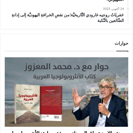
24 أكتوبر، 2023
حَفريَاتُ روجيه غارودي التَّاريخيَّة؛من نقضِ الخرافةِ اليهوديَّة إلى إدانةِ
الضَّالعين بالنَّكبة
حوارات