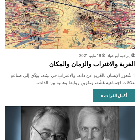
إبراهيم أبو عواد
16 مايو، 2021
الغربة والاغتراب والزمان والمكان
1 شُعور الإنسان بالغُربةِ عن ذاته، والاغترابِ في بيئته، يؤدِّي إلى صناعةِ
علاقات اجتماعية هَشَّة، وتكوينِ روابط وهمية بين الذات…
أكمل القراءة »