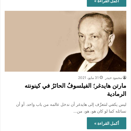
أكمل القراءة »
محمود حيدر
31 مايو، 2021
مارتن هايدغر؛ الفيلسوفُ الحائرُ في كينونته
الرمادية
ليس يكفي لنتعرَّف إلى هايدغر أن ندخل عالمه من باب واحد. أو أن
نسائله كما لو كان هو، هو، من…
أكمل القراءة »