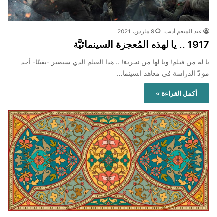
عبد المنعم أديب
9 مارس، 2021
1917 .. يا لهذه المُعجزة السينمائيَّة
يا له من فيلم! ويا لها من تجربة! .. هذا الفيلم الذي سيصير -يقينًا- أحد
موادّ الدراسة في معاهد السينما…
أكمل القراءة »