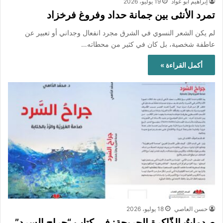
إبراهيم أبو عواد
19 يوليو، 2026
تمرد الأنثى بين جمانة حداد وفروغ فرخزاد
لم يكن الشعر النسوي في الشرق مجرد انفعال وجداني أو تعبير عن
عاطفة شخصية، بل كان في كثير من محطاته…
أكمل القراءة »
حسن العاصي
18 يوليو، 2026
صدماتُ الذّاكرة الجريحة: في كتاب “جراح السرد”