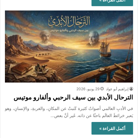
إبراهيم أبو عواد
29 يونيو، 2026
الترحال الأبدي بين سيف الرحبي وألفارو موتيس
في الأدبِ العالمي أصواتٌ كثيرة كَتبتْ عن المكانِ، والغربةِ، والإنسانِ، وهو
يَعبر خرائطَ العالَم باحثًا عن ذاته. غَير أنَّ بعض…
أكمل القراءة »