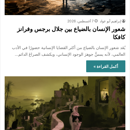
إبراهيم أبو عواد
7 أغسطس، 2026
شعور الإنسان بالضياع بين جلال برجس وفرانز
كافكا
يُعَد شعور الإنسان بالضياع من أكثر القضايا الإنسانية حضورًا في الأدب
العالمي، لأنه يمسُّ جوهرَ الوجود الإنساني، ويكشف الصراعَ الدائم…
أكمل القراءة »