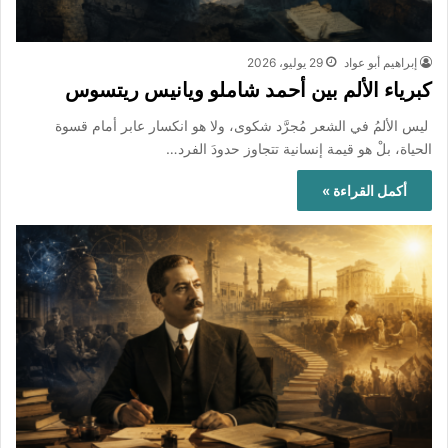
إبراهيم أبو عواد
29 يوليو، 2026
كبرياء الألم بين أحمد شاملو ويانيس ريتسوس
ليس الألمُ في الشعر مُجرَّد شكوى، ولا هو انكسار عابر أمام قسوة
الحياة، بلْ هو قيمة إنسانية تتجاوز حدودَ الفرد…
أكمل القراءة »