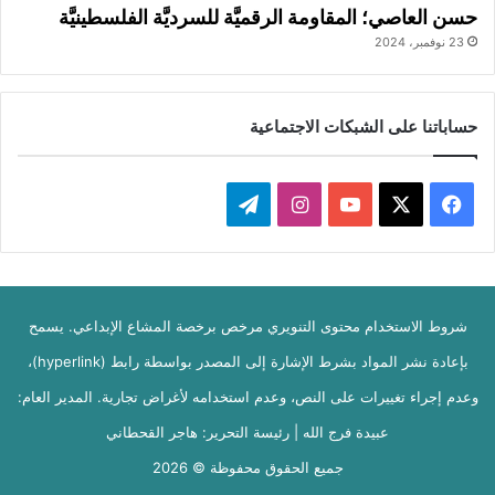
حسن العاصي؛ المقاومة الرقميَّة للسرديَّة الفلسطينيَّة
23 نوفمبر، 2024
حساباتنا على الشبكات الاجتماعية
ف
ا
ت
ي
X
Y
ن
ي
س
o
س
ل
شروط الاستخدام محتوى التنويري مرخص برخصة المشاع الإبداعي. يسمح
ب
u
ت
ق
بإعادة نشر المواد بشرط الإشارة إلى المصدر بواسطة رابط (hyperlink)،
و
T
ق
ر
وعدم إجراء تغييرات على النص، وعدم استخدامه لأغراض تجارية. المدير العام:
ك
u
ر
ا
عبيدة فرج الله | رئيسة التحرير: هاجر القحطاني
b
ا
م
جميع الحقوق محفوظة © 2026