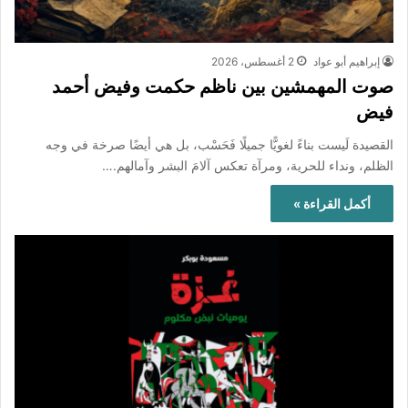
إبراهيم أبو عواد
2 أغسطس، 2026
صوت المهمشين بين ناظم حكمت وفيض أحمد
فيض
القصيدة لَيست بناءً لغويًّا جميلًا فَحَسْب، بل هي أيضًا صرخة في وجه
الظلم، ونداء للحرية، ومرآة تعكس آلامَ البشر وآمالهم.…
أكمل القراءة »