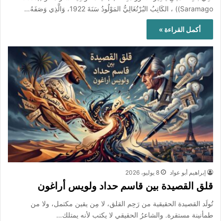
Saramago)) ، الكَاتِبُ البُرْتُغَالِيُّ المَوْلُودُ سَنَةَ 1922، وَالَّذِي وَصَفَهُ…
أكمل القراءة »
إبراهيم أبو عواد
8 يوليو، 2026
قلق القصيدة بين قاسم حداد ولويس أراغون
تُولَد القصيدة الحقيقية من رَحِم القلق، لا مِن يقين مكتمل، ولا من
طمأنينة مستقرة. والشاعرُ الحقيقي لا يكتب لأنه يمتلك…