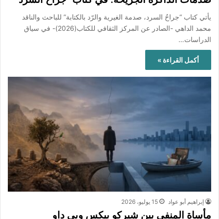
يأتي كتاب “جراحُ السرد، صدمة الغيرية والرّد بالكتابة” للباحث والناقد
محمد الداهي -الصادر عن المركز الثقافي للكتاب(2026)- في سياق
الدراسات…
أكمل القراءة »
إبراهيم أبو عواد
15 يوليو، 2026
مأساة المنفى بين شيركو بيكس وبي داو