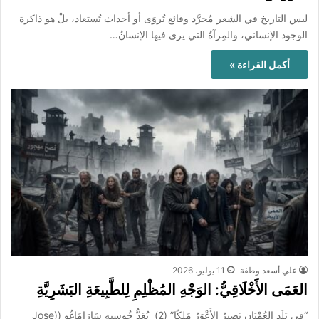
ليس التاريخ في الشعر مُجرَّد وقائع تُروَى أو أحداث تُستعاد، بلْ هو ذاكرة
الوجود الإنساني، والمِرآةُ التي يرى فيها الإنسانُ…
أكمل القراءة »
علي أسعد وطفة
11 يوليو، 2026
العَمَى الأَخْلَاقِيُّ: الوَجْهِ المُظْلِمِ لِلطَّبِيعَةِ البَشَرِيَّةِ
“فِي بَلَدِ العُمْيَانِ يَصِيرُ الأَعْوَرُ مَلِكًا” (2) يُعَدُّ خُوسِيه سَارَامَاغُو ((Jose