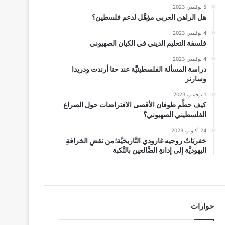
5 نوفمبر، 2023
هل الراهن العربي مؤهَّل لدعم فلسطين؟
4 نوفمبر، 2023
فلسفة التعليم الديني في الكيان الصهيوني
4 نوفمبر، 2023
دراسة المسألة الفلسطينيَّة عند حنا أرندت ودريدا
وسارتر
1 نوفمبر، 2023
كيف حطَّم طوفان الأقصى الافتراضات حول الصراع
الفلسطيني الصهيوني؟
24 أكتوبر، 2023
حَفريَاتُ روجيه غارودي التَّاريخيَّة؛من نقضِ الخرافةِ
اليهوديَّة إلى إدانةِ الضَّالعين بالنَّكبة
حوارات