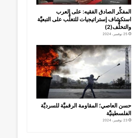
المفكِّر الصادق الفقيه: على العرب
استكشاف إستراتيجيات للتغلُّب على التبعيَّة
والتخلُّف(2)
25 نوفمبر، 2024
حسن العاصي؛ المقاومة الرقميَّة للسرديَّة
الفلسطينيَّة
23 نوفمبر، 2024