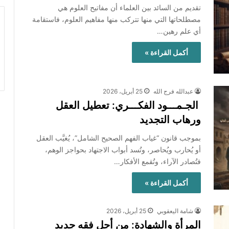
تقديم من السائد بين العلماء أن مفاتيح العلوم هي
مصطلحاتها التي منها تتركب منها مفاهيم العلوم، فاستقامة
أي علم رهين…
أكمل القراءة »
عبدالله فرج الله
25 أبريل، 2026
الجـمـــود الفكـــري: تعطيل العقل
ورهاب التجديد
بموجب قانون “غياب الفهم الصحيح الشامل”، يُغيَّب العقل
أو يُحارب ويُحاصر، وتُسد أبواب الاجتهاد بحواجز الوهم،
فتُصادر الآراء، وتُقمع الأفكار…
أكمل القراءة »
شامة اليعقوبي
25 أبريل، 2026
المرأة والشهادة: من أجل فقه جديد