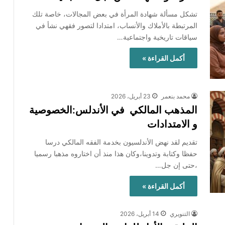
تشكل مسألة شهادة المرأة في بعض المجالات، خاصة تلك
المرتبطة بالأملاك والأنساب، امتدادا لتصور فقهي نشأ في
سياقات تاريخية واجتماعية…
أكمل القراءة »
محمد بنعمر
23 أبريل، 2026
المذهب المالكي في الأندلس:الخصوصية
و الامتدادات
تقديم لقد نهض الأندلسيون بخدمة الفقه المالكي درسا
حفظا وكتابة وتدوينا،وكان هذا منذ أن اختاروه مذهبا رسميا
،حتى إن جل…
أكمل القراءة »
التنويري
14 أبريل، 2026