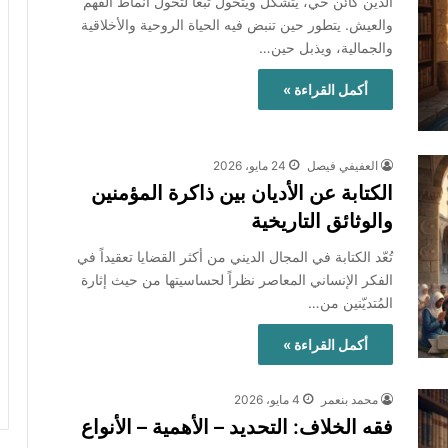
الدين كائن حي، يتشكل ويتحول تبعًا لتحول أنماط الفهم
والعيش. يتطور حين تنبض فيه الحياة الروحية والأخلاقية
والجمالية، ويذبل حين…
أكمل القراءة »
العفيفي فيصل
24 مايو، 2026
الكتابة عن الأديان بين ذاكرة المؤمنين
والوثائق التاريخية
تُعّد الكتابة في المجال الديني من أكثر القضايا تعقيداً في
الفكر الإنساني المعاصر نظراً لحساسيتها من حيث إثارة
المُتديّنين من…
أكمل القراءة »
محمد بنعمر
4 مايو، 2026
فقه الخلاف: التحديد – الأهمية – الأنواع