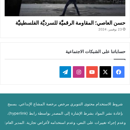
حسن العاصي؛ المقاومة الرقميَّة للسرديَّة الفلسطينيَّة
23 نوفمبر، 2024
حساباتنا على الشبكات الاجتماعية
ف
ا
ت
ي
X
Y
ن
ي
س
o
س
ل
شروط الاستخدام محتوى التنويري مرخص برخصة المشاع الإبداعي. يسمح
ب
u
ت
ق
بإعادة نشر المواد بشرط الإشارة إلى المصدر بواسطة رابط (hyperlink)،
و
T
ق
ر
وعدم إجراء تغييرات على النص، وعدم استخدامه لأغراض تجارية. المدير العام:
ك
u
ر
ا