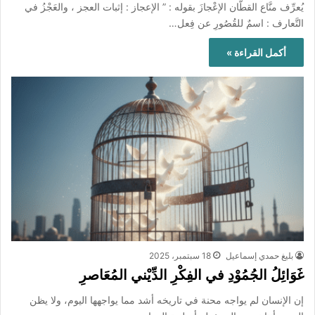
يُعرِّف منَّاع القطَّان الإعْجازَ بقوله : ” الإعجاز : إثبات العجز ، والعَجْزُ في
التَّعارف : اسمٌ للقُصُورِ عن فِعل…
أكمل القراءة »
بليغ حمدي إسماعيل
18 سبتمبر، 2025
غَوَائِلُ الجُمُوْدِ في الفِكْرِ الدِّيْني المُعَاصرِ
إن الإنسان لم يواجه محنة في تاريخه أشد مما يواجهها اليوم، ولا يظن