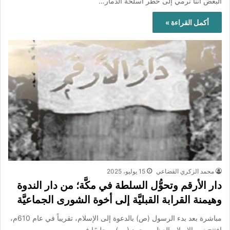
البعض أننا نرمي إلى خطر أسلحة الدمار…
أكمل القراءة »
محمد الزكري القضاعي
15 يوليو، 2025
دار الأرقم وتحوُّل السلطة في مكَّة؛ من دار الندوة
وهيمنة القرابة القبليَّة إلى أخوة الشورى الجماعيَّة
مباشرة بعد بدء الرسول (ص) بالدعوة إلى الإسلام، تقريباً في عام 610م،
افتتح نبي الإسلام العظيم محمد (ص)، مجلسًا في…