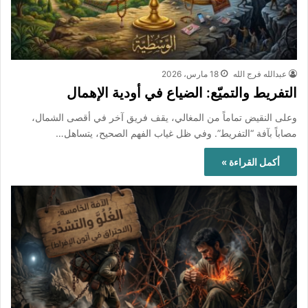
عبدالله فرج الله
18 مارس، 2026
التفريط والتميّع: الضياع في أودية الإهمال
وعلى النقيض تماماً من المغالي، يقف فريق آخر في أقصى الشمال،
مصاباً بآفة “التفريط”. وفي ظل غياب الفهم الصحيح، يتساهل…
أكمل القراءة »