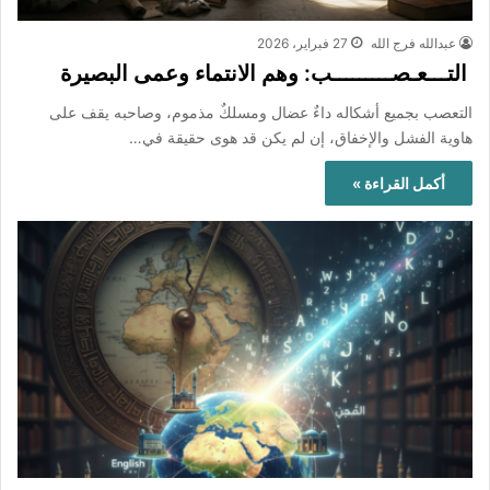
عبدالله فرج الله
27 فبراير، 2026
التـــعـصـــــــــب: وهم الانتماء وعمى البصيرة
التعصب بجميع أشكاله داءٌ عضال ومسلكٌ مذموم، وصاحبه يقف على
هاوية الفشل والإخفاق، إن لم يكن قد هوى حقيقة في…
أكمل القراءة »