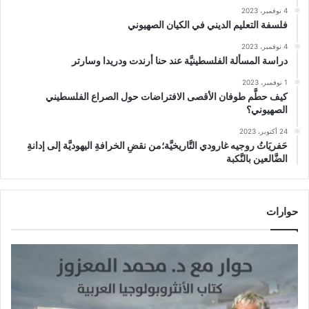
4 نوفمبر، 2023
فلسفة التعليم الديني في الكيان الصهيوني
4 نوفمبر، 2023
دراسة المسألة الفلسطينيَّة عند حنا أرندت ودريدا وسارتر
1 نوفمبر، 2023
كيف حطَّم طوفان الأقصى الافتراضات حول الصراع الفلسطيني
الصهيوني؟
24 أكتوبر، 2023
حَفريَاتُ روجيه غارودي التَّاريخيَّة؛من نقضِ الخرافةِ اليهوديَّة إلى إدانةِ
الضَّالعين بالنَّكبة
حوارات