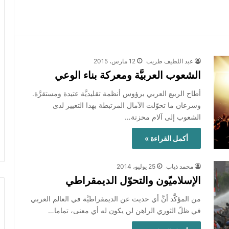
عبد اللطيف طريب
12 مارس، 2015
الشعوب العربيَّة ومعركة بناء الوعي
أطاح الربيع العربي برؤوس أنظمة تقليديَّة عتيدة ومستقرَّة.
وسرعان ما تحوّلت الآمال المرتبطة بهذا التغيير لدى
الشعوب إلى آلام محزنة…
أكمل القراءة »
محمد ذياب
25 يوليو، 2014
الإسلاميّون والتحوّل الديمقراطي
من المؤكَّد أنَّ أي حديث عن الديمقراطيَّة في العالم العربي
في ظلّ الثوري الراهن لن يكون له أي معنى، تماما…