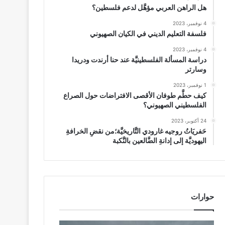
هل الراهن العربي مؤهَّل لدعم فلسطين؟
4 نوفمبر، 2023
فلسفة التعليم الديني في الكيان الصهيوني
4 نوفمبر، 2023
دراسة المسألة الفلسطينيَّة عند حنا أرندت ودريدا
وسارتر
1 نوفمبر، 2023
كيف حطَّم طوفان الأقصى الافتراضات حول الصراع
الفلسطيني الصهيوني؟
24 أكتوبر، 2023
حَفريَاتُ روجيه غارودي التَّاريخيَّة؛من نقضِ الخرافةِ
اليهوديَّة إلى إدانةِ الضَّالعين بالنَّكبة
حوارات