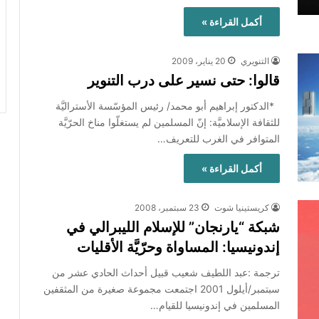
أكمل القراءة »
التنويري
20 يناير، 2009
قالوا: حتى نسير على درب التنوير
*الدكتور إبراهيم أبو محمد/ رئيس المؤسّسة الأستراليَّة
للثقافة الإسلاميَّة: إنّ المسلمين لم يستغلّوا مناخ الحرّيَّة
المتوافر في الغرب للتعريف…
أكمل القراءة »
كريستينيا شوت
23 سبتمبر، 2008
شبكة “يارنجان” للإسلام الليبرالي في
إندونيسيا: المساواة وحرّيَّة الأقليات
ترجمة :عبد اللطيف شعيب قبيل أحداث الحادي عشر من
سبتمبر/أيلول 2001 اجتمعت مجموعة صغيرة من المثقفين
المسلمين في إندونيسيا للقيام…