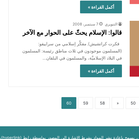
أكمل القراءة »
التنويري
7 سبتمبر، 2008
قالوا: الإسلام يحثّ على الحوار مع الآخر
فكرت كراتشيش/ مفكِّر إسلامي من سراييفو:
(المسلمون موجودون في ثلاث مناطق رئيسة: المسلمون
في البلاد الإسلاميَّة، والمسلمون في البلقان…
أكمل القراءة »
60
59
58
«
50
شروط