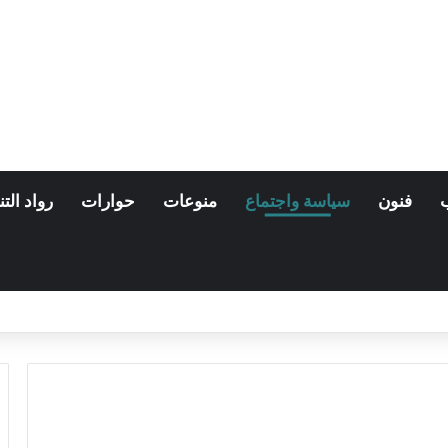
فنون
سياسة واجتماع
منوعات
حوارات
رواد التن