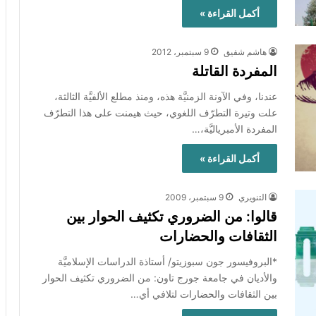
أكمل القراءة »
هاشم شفيق
9 سبتمبر، 2012
المفردة القاتلة
عندنا، وفي الآونة الزمنيَّة هذه، ومنذ مطلع الألفيَّة الثالثة،
علت وتيرة التطرّف اللغوي، حيث هيمنت على هذا التطرّف
المفردة الأمبرياليَّة،…
أكمل القراءة »
التنويري
9 سبتمبر، 2009
قالوا: من الضروري تكثيف الحوار بين
الثقافات والحضارات
*البروفيسور جون سبوزيتو/ أستاذة الدراسات الإسلاميَّة
والأديان في جامعة جورج تاون: من الضروري تكثيف الحوار
بين الثقافات والحضارات لتلافي أي…