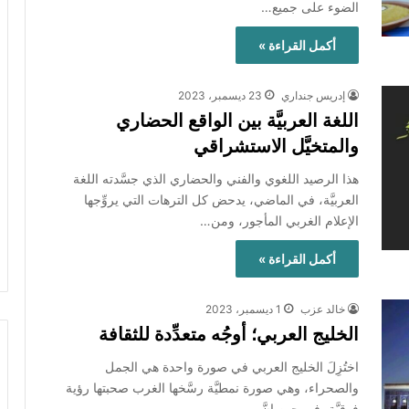
الضوء على جميع…
أكمل القراءة »
إدريس جنداري
23 ديسمبر، 2023
اللغة العربيَّة بين الواقع الحضاري
والمتخيَّل الاستشراقي
هذا الرصيد اللغوي والفني والحضاري الذي جسَّدته اللغة
العربيَّة، في الماضي، يدحض كل الترهات التي يروِّجها
الإعلام الغربي المأجور، ومن…
أكمل القراءة »
خالد عزب
1 ديسمبر، 2023
الخليج العربي؛ أوجُه متعدِّدة للثقافة
اختُزِلَ الخليج العربي في صورة واحدة هي الجمل
والصحراء، وهي صورة نمطيَّة رسَّخها الغرب صحبتها رؤية
فوقيَّة، في حين إنَّ…