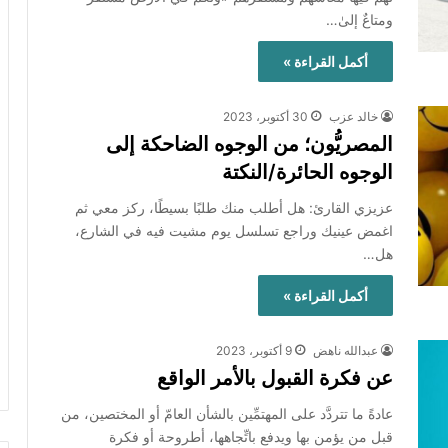
ومتاعٌ إلىٰ…
أكمل القراءة »
خالد عزب
30 أكتوبر، 2023
المصريُّون؛ من الوجوه الضاحكة إلى
الوجوه الحائرة/النكتة
عزيزي القارئ: هل أطلب منك طلبًا بسيطًا، ركز معي ثم
اغمض عينيك وراجع تسلسل يوم مشيت فيه في الشارع،
هل…
أكمل القراءة »
عبدالله ناهض
9 أكتوبر، 2023
عن فكرة القبول بالأمر الواقع
عادةً ما تتردَّد على المهتمِّين بالشأن العامّ أو المختصين، من
قبل من يؤمن بها ويدفع باتِّجاهها، أطروحة أو فكرة