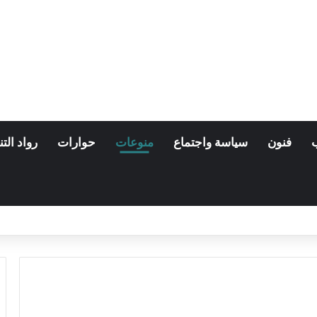
فنون
سياسة واجتماع
منوعات
حوارات
رواد التن