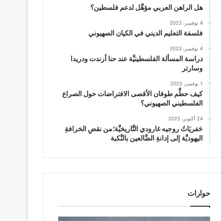
هل الراهن العربي مؤهَّل لدعم فلسطين؟
4 نوفمبر، 2023
فلسفة التعليم الديني في الكيان الصهيوني
4 نوفمبر، 2023
دراسة المسألة الفلسطينيَّة عند حنا أرندت ودريدا
وسارتر
1 نوفمبر، 2023
كيف حطَّم طوفان الأقصى الافتراضات حول الصراع
الفلسطيني الصهيوني؟
24 أكتوبر، 2023
حَفريَاتُ روجيه غارودي التَّاريخيَّة؛من نقضِ الخرافةِ
اليهوديَّة إلى إدانةِ الضَّالعين بالنَّكبة
حوارات