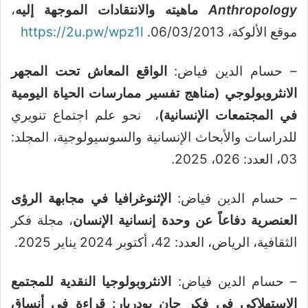
Anthropology
ماهيته والانتقادات الموجهة إليه
،
موقع الألوكة، 06/03/2013.
https://2u.pw/wpz1l
– حسام الدين فياض:
الواقع المعاش تحت المجهر
الانثروبولوجي (مناهج تفسير ممارسات الحياة اليومية
في المجتمعات الإنسانية)
، نحو علم اجتماع تنويري
للدراسات والأبحاث الإنسانية والسوسيولوجية، المجلد:
03، العدد: 026، 2025.
– حسام الدين فياض:
الإثنوغرافيا في مجابهة الرؤى
العنصرية دفاعاً عن وحدة إنسانية الإنسان
، مجلة فكر
الثقافية، الرياض، العدد: 42، أكتوبر 2024 يناير 2025.
– حسام الدين فياض:
الانثروبولوجيا النقدية للمجتمع
الاستهلاكي في فكر جان بودريار: قراءة في أنساق