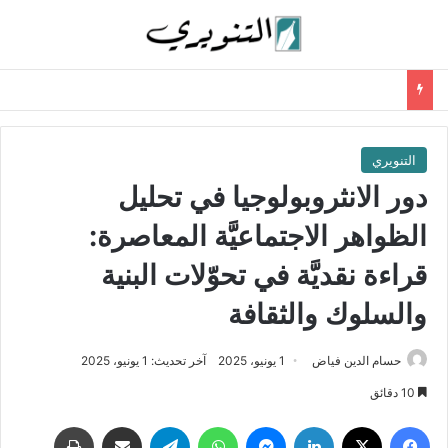
التنويري
دور الانثروبولوجيا في تحليل
الظواهر الاجتماعيَّة المعاصرة:
قراءة نقديَّة في تحوّلات البنية
والسلوك والثقافة
حسام الدين فياض
1 يونيو، 2025
آخر تحديث: 1 يونيو، 2025
10 دقائق
فيسبوك
‫X
لينكدإن
ماسنجر
واتساب
تيلقرام
مشاركة عبر البريد
طباعة