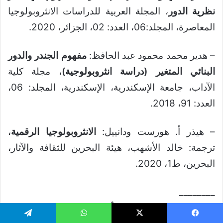
نظرية الدور
، المجلة العربية للدراسات الانثروبولوجيا
المعاصرة، المجلد:06، العدد: 02، الجزائر، 2020.
– هدير محمد محمود عبد الحافظ:
مفهوم الجندر والدور
البنائي المتغير (دراسة انثروبولوجية)
، مجلة كلية
الآداب، جامعة الإسكندرية، الإسكندرية، المجلد: 06،
العدد: 91، 2018.
– هيذر أ. هورست ودانييل:
الانثروبولوجيا الرقمية
،
ترجمة: خالد الأشهب، هيئة البحرين للثقافة والآثار،
البحرين، ط1، 2020.
________
*د. حسام الدين فياض/ الأستاذ المساعد في النظرية
يسبوك
‫X
واتساب
تيلقرام