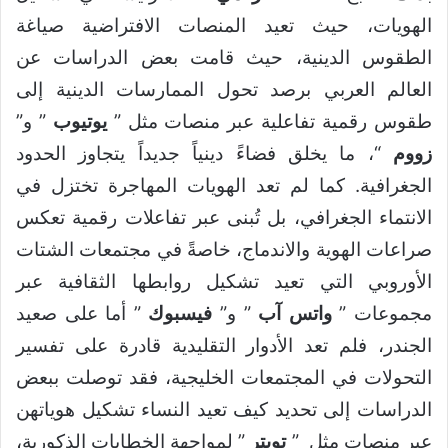
الهويات، حيث تعيد المنصات الافتراضية صياغة
الطقوس الدينية، حيث قامت بعض الدراسات عن
العالم العربي برصد تحول الممارسات الدينية إلى
طقوس رقمية تفاعلية عبر منصات مثل ”
يوتيوب
” و”
زووم
“، ما يخلق فضاءً دينياً جديداً يتجاوز الحدود
الجغرافية. كما لم تعد الهويات المهاجرة تختزل في
الانتماء الجغرافي، بل تُبنى عبر تفاعلات رقمية تعكس
صراعات الهوية والاندماج، خاصةً في مجتمعات الشتات
الأوروبي التي تعيد تشكيل روابطها الثقافية عبر
مجموعات ”
واتس آب
” و”
فيسبوك
” أما على صعيد
الجندر، فلم تعد الأدوار التقليدية قادرة على تفسير
التحولات في المجتمعات الخليجية، فقد توصلت ببعض
الدراسات إلى تحديد كيف تعيد النساء تشكيل هوياتهن
عبر منصات مثل ”
تويتر
” لمواجهة الخطابات الذكورية،