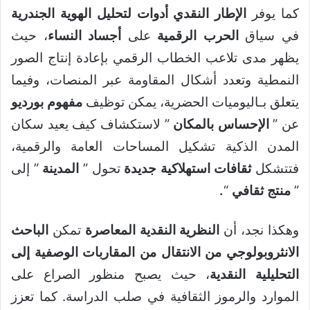
كما يوفر
الإطار النقدي أدوات لتحليل الهوية الجندرية
في سياق
الحرب الرقمية
على
أجساد النساء
، حيث
يظهر مدى تلاعب الخطاب الرقمي بإعادة إنتاج الصور
النمطية وتعدد أشكال المقاومة عبر المنصات، وفيما
يتعلق بـاليوميات الحضرية، يمكن توظيف
مفهوم بورديو
عن ”
الإحساس بالمكان
” لاستكشاف كيف يعيد سكان
المدن الذكية تشكيل المساحات العامة والرقمية،
فتتشكل
ثقافات استهلاكية جديدة
تحول ”
المدينة
” إلى
”
منتج ثقافي
“
.
وهكذا نجد، أن
النظرية النقدية المعاصرة
تمكن
الباحث
ال
نثروبولوجي من الانتقال من المقاربات الوصفية إلى
التحليلية النقدية
، حيث يصبح منظور الصراع على
الموارد والرموز الثقافية في صلب الدراسة. كما تعزز