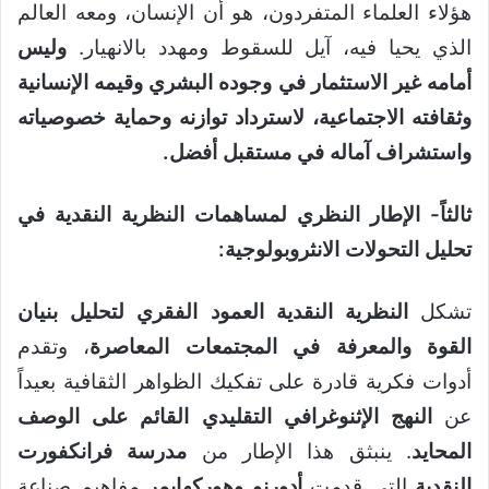
هؤلاء العلماء المتفردون، هو أن الإنسان، ومعه العالم
الذي يحيا فيه، آيل للسقوط ومهدد بالانهيار.
وليس
أمامه غير الاستثمار في وجوده البشري وقيمه الإنسانية
وثقافته الاجتماعية، لاسترداد توازنه وحماية خصوصياته
واستشراف آماله في مستقبل أفضل
.
ثالثاً- الإطار النظري لمساهمات النظرية النقدية في
تحليل التحولات الانثروبولوجية:
تشكل
النظرية النقدية العمود الفقري لتحليل بنيان
القوة والمعرفة في المجتمعات المعاصرة
، وتقدم
أدوات فكرية قادرة على تفكيك الظواهر الثقافية بعيداً
عن
النهج الإثنوغرافي التقليدي القائم على الوصف
المحايد
. ينبثق هذا الإطار من
مدرسة فرانكفورت
النقدية
التي قدمت
أدورنو وهوركهايمر
مفاهيم صناعة