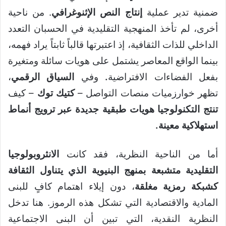
ضمنية تدير عملية
إنتاج النص الإثنوغرافي
. من ناحية
أخرى، لم تأخذ المنهجية التقليدية في الحسبان التعدد
الداخلي للذات الثقافية، إذ اعتبرتها قالباً ثابتاً يراد فهمه،
بينما الواقع المعاصر يشتمل على هويات سائلة ومتغيرة
بفعل الفضاءات الافتراضية
.
وفي
السياق الرقمي
،
تظهر خوارزميات منصات التواصل –
كتيك توك
– كيف
تنتج التكنولوجيا هويات طبقية جديدة عبر ترويج أنماط
استهلاكية معينة.
أما من الناحية النظرية، فقد كانت
ال
نثروبولوجيا
التقليدية متشبعة بمنهج البنيوية الذي يتناول الثقافة
كشبكة رمزية مغلقة
، دون إيلاء اهتمام كافٍ للبنى
المادية والاقتصادية التي تشكل هذه الرموز. هنا تدخل
النظرية النقدية، التي تبين أن البنى الاجتماعية