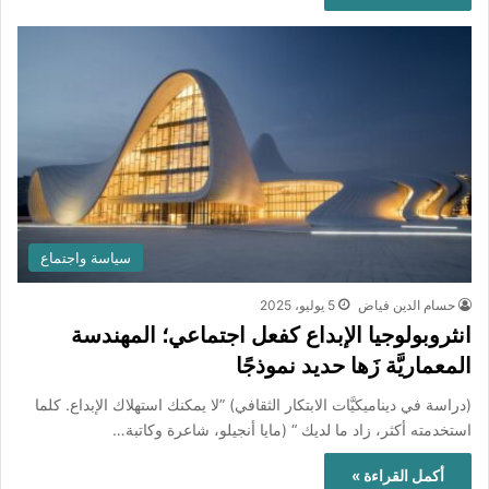
سياسة واجتماع
حسام الدين فياض
5 يوليو، 2025
انثروبولوجيا الإبداع كفعل اجتماعي؛ المهندسة
المعماريَّة زَها حديد نموذجًا
(دراسة في ديناميكيَّات الابتكار الثقافي) ”لا يمكنك استهلاك الإبداع. كلما
استخدمته أكثر، زاد ما لديك “ (مايا أنجيلو، شاعرة وكاتبة…
أكمل القراءة »