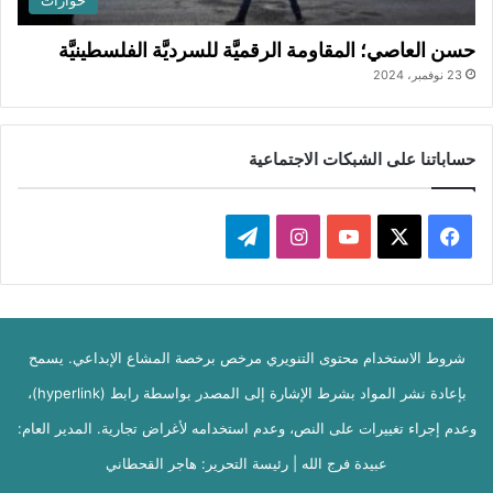
حوارات
حسن العاصي؛ المقاومة الرقميَّة للسرديَّة الفلسطينيَّة
23 نوفمبر، 2024
حساباتنا على الشبكات الاجتماعية
ف
ا
ت
ي
X
Y
ن
ي
س
o
س
ل
شروط الاستخدام محتوى التنويري مرخص برخصة المشاع الإبداعي. يسمح
ب
u
ت
ق
بإعادة نشر المواد بشرط الإشارة إلى المصدر بواسطة رابط (hyperlink)،
و
T
ق
ر
وعدم إجراء تغييرات على النص، وعدم استخدامه لأغراض تجارية. المدير العام:
ك
u
ر
ا
عبيدة فرج الله | رئيسة التحرير: هاجر القحطاني