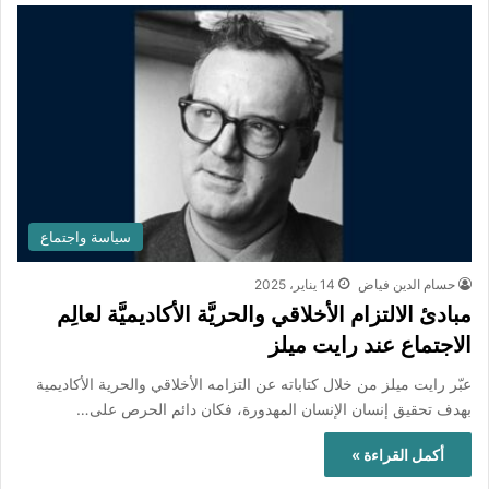
سياسة واجتماع
حسام الدين فياض
14 يناير، 2025
مبادئ الالتزام الأخلاقي والحريَّة الأكاديميَّة لعالِم
الاجتماع عند رايت ميلز
عبّر رايت ميلز من خلال كتاباته عن التزامه الأخلاقي والحرية الأكاديمية
بهدف تحقيق إنسان الإنسان المهدورة، فكان دائم الحرص على…
أكمل القراءة »