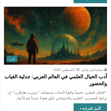
أدب
حسام الدين فياض
7 أغسطس، 2025
أدب الخيال العلمي في العالم العربي: جدلية الغياب
والحضور
” الخيال العلمي: تخميناً واقعياً لأحداث مستقبلية “ (روبرت هاينلاين).” إن
ترابط العنصرين: العلمي والاجتماعي خلق فضاءً جديداً مُبدعاً لما…
أكمل القراءة »