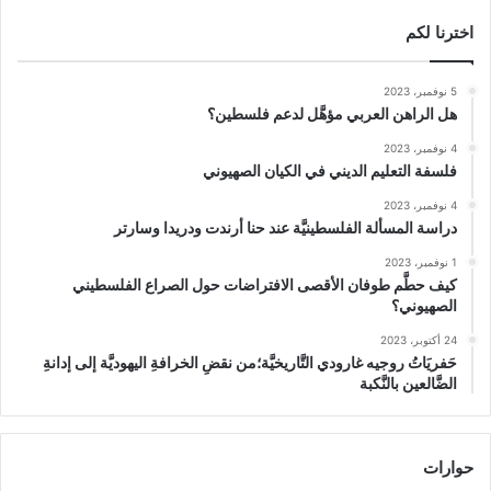
اخترنا لكم
5 نوفمبر، 2023
هل الراهن العربي مؤهَّل لدعم فلسطين؟
4 نوفمبر، 2023
فلسفة التعليم الديني في الكيان الصهيوني
4 نوفمبر، 2023
دراسة المسألة الفلسطينيَّة عند حنا أرندت ودريدا وسارتر
1 نوفمبر، 2023
كيف حطَّم طوفان الأقصى الافتراضات حول الصراع الفلسطيني
الصهيوني؟
24 أكتوبر، 2023
حَفريَاتُ روجيه غارودي التَّاريخيَّة؛من نقضِ الخرافةِ اليهوديَّة إلى إدانةِ
الضَّالعين بالنَّكبة
حوارات