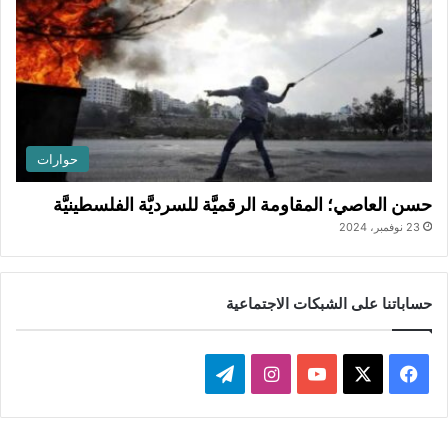
حوارات
حسن العاصي؛ المقاومة الرقميَّة للسرديَّة الفلسطينيَّة
23 نوفمبر، 2024
حساباتنا على الشبكات الاجتماعية
ف
ا
ت
ي
X
Y
ن
ي