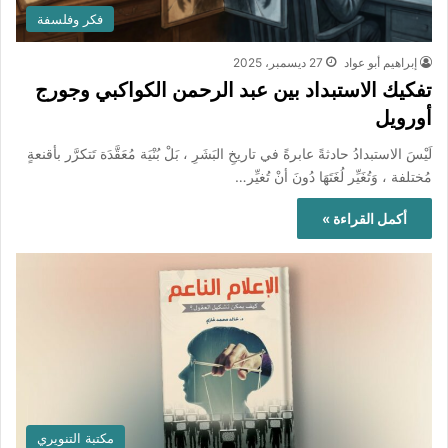
فكر وفلسفة
إبراهيم أبو عواد
27 ديسمبر، 2025
تفكيك الاستبداد بين عبد الرحمن الكواكبي وجورج
أورويل
لَيْسَ الاستبدادُ حادثةً عابرةً في تاريخِ البَشَرِ ، بَلْ بُنْيَة مُعَقَّدَة تَتكرَّر بأقنعةٍ
مُختلفة ، وَتُغَيِّر لُغَتَهَا دُونَ أنْ تُغيِّر…
أكمل القراءة »
مكتبة التنويري