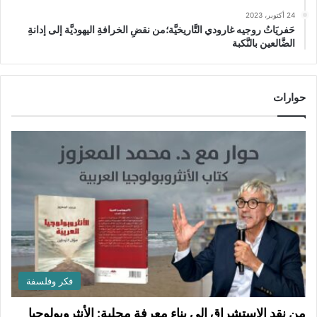
24 أكتوبر، 2023
حَفريَاتُ روجيه غارودي التَّاريخيَّة؛من نقضِ الخرافةِ اليهوديَّة إلى إدانةِ
الضَّالعين بالنَّكبة
حوارات
فكر وفلسفة
من نقد الاستشراق إلى بناء معرفة محلية: الأنثروبولوجيا