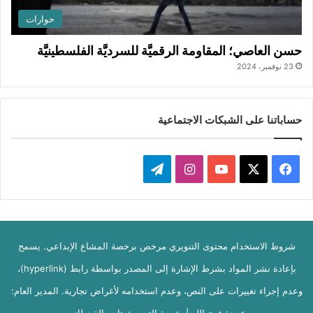
حوارات
حسن العاصي؛ المقاومة الرقميَّة للسرديَّة الفلسطينيَّة
23 نوفمبر، 2024
حساباتنا على الشبكات الاجتماعية
ف
ا
ت
ي
X
Y
ن
ي
س
o
س
ل
شروط الاستخدام محتوى التنويري مرخص برخصة المشاع الإبداعي. يسمح
ب
u
ت
ق
بإعادة نشر المواد بشرط الإشارة إلى المصدر بواسطة رابط (hyperlink)،
و
T
ق
ر
وعدم إجراء تغييرات على النص، وعدم استخدامه لأغراض تجارية. المدير العام:
ك
u
ر
ا
عبيدة فرج الله | رئيسة التحرير: هاجر القحطاني