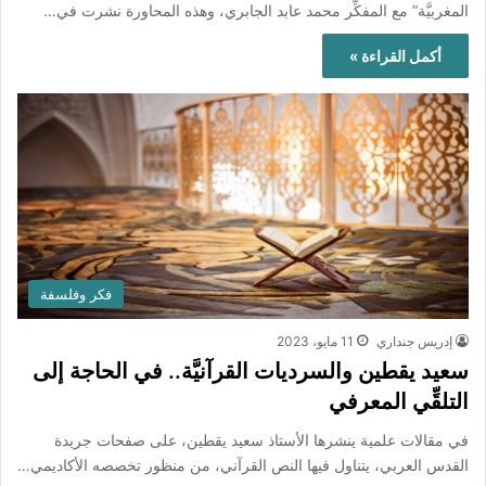
المغربيَّة” مع المفكِّر محمد عابد الجابري، وهذه المحاورة نشرت في…
أكمل القراءة »
فكر وفلسفة
إدريس جنداري
11 مايو، 2023
سعيد يقطين والسرديات القرآنيَّة.. في الحاجة إلى
التلقِّي المعرفي
في مقالات علمية ينشرها الأستاذ سعيد يقطين، على صفحات جريدة
القدس العربي، يتناول فيها النص القرآني، من منظور تخصصه الأكاديمي…