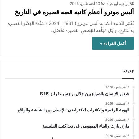
إبراهيم أبو عواد
10 أغسطس، 2025
أليس مونرو أعظم كاتبة قصة قصيرة في التاريخ
تُعْتَبَر الكاتبة الكندية أليس مونرو ( 1931 _ 2024 ) سَيِّدَةَ القِصَّةِ القَصيرة
بِلا مُنَازِعٍ، وأوَّلَ مُؤلِّفة للقِصَصِ القصيرة تَحْصُل…
أكمل القراءة »
جديدنا
7 أغسطس، 2026
شعور الإنسان بالضياع بين جلال برجس وفرانز كافكا
7 أغسطس، 2026
الهوية الرقمية والاغتراب الافتراضي: الإنسان بين الشاشة والواقع
7 أغسطس، 2026
ماري بارث والبناء المفهومي في ديداكتيك الفلسفة
7 أغسطس، 2026