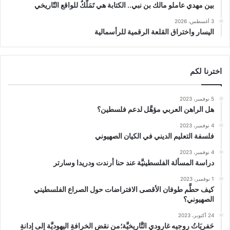
بين مهدي عاملو مالك بن نبي.. الكتابة هي تَمَلُّكٌ للواقع التّاريخي
3 أغسطس، 2026
اليسار واختراق القلعة الرقمية للرأسمالية
اخترنا لكم
5 نوفمبر، 2023
هل الراهن العربي مؤهَّل لدعم فلسطين؟
4 نوفمبر، 2023
فلسفة التعليم الديني في الكيان الصهيوني
4 نوفمبر، 2023
دراسة المسألة الفلسطينيَّة عند حنا أرندت ودريدا وسارتر
1 نوفمبر، 2023
كيف حطَّم طوفان الأقصى الافتراضات حول الصراع الفلسطيني
الصهيوني؟
24 أكتوبر، 2023
حَفريَاتُ روجيه غارودي التَّاريخيَّة؛من نقضِ الخرافةِ اليهوديَّة إلى إدانةِ