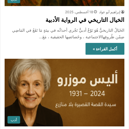
إبراهيم أبو عواد
18 أغسطس، 2025
الخيال التاريخي في الرواية الأدبية
الخَيَالُ التاريخيُّ هُوَ نَوْعٌ أدبيٌّ تَجْري أحداثُه في بيئةٍ مَا تَقَعُ في المَاضِي
ضِمْن ظُروفِهاالاجتماعية ، وخَصائصِها الحقيقية ، مَعَ…
أكمل القراءة »
أدب