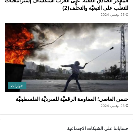
المفكِّر الصادق الفقيه: على العرب استكشاف إستراتيجيات
للتغلُّب على التبعيَّة والتخلُّف(2)
25 نوفمبر، 2024
حوارات
حسن العاصي؛ المقاومة الرقميَّة للسرديَّة الفلسطينيَّة
23 نوفمبر، 2024
حساباتنا على الشبكات الاجتماعية