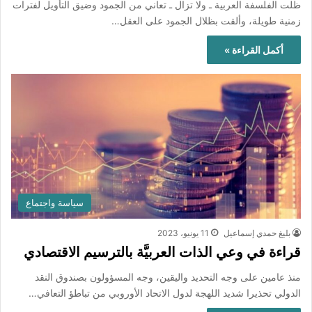
ظلت الفلسفة العربية ـ ولا تزال ـ تعاني من الجمود وضيق التأويل لفترات
زمنية طويلة، وألقت بظلال الجمود على العقل…
أكمل القراءة »
سياسة واجتماع
بليغ حمدي إسماعيل
11 يونيو، 2023
قراءة في وعي الذات العربيَّة بالترسيم الاقتصادي
منذ عامين على وجه التحديد واليقين، وجه المسؤولون بصندوق النقد
الدولي تحذيرا شديد اللهجة لدول الاتحاد الأوروبي من تباطؤ التعافي…