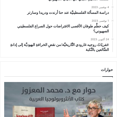
4 نوفمبر، 2023
دراسة المسألة الفلسطينيَّة عند حنا أرندت ودريدا وسارتر
1 نوفمبر، 2023
كيف حطَّم طوفان الأقصى الافتراضات حول الصراع الفلسطيني
الصهيوني؟
24 أكتوبر، 2023
حَفريَاتُ روجيه غارودي التَّاريخيَّة؛من نقضِ الخرافةِ اليهوديَّة إلى إدانةِ
الضَّالعين بالنَّكبة
حوارات