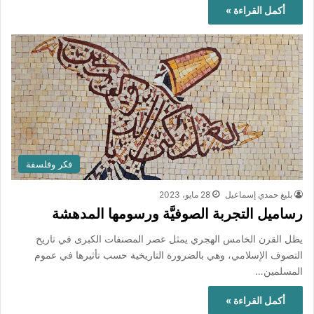
أكمل القراءة »
فكر وفلسفة
بليغ حمدي إسماعيل
28 مايو، 2023
رساميل التجربة الصوفيَّة ورسومها المدهشة
يظل القرن الخامس الهجري يمثل عصر المصنفات الكبرى في تاريخ
التصوف الإسلامي، وهي بالضرورة التاريخية حسب تأثيرها في عموم
المسلمين…
أكمل القراءة »