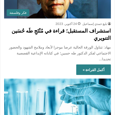
فكر وفلسفة
بليغ حمدي إسماعيل
24 أكتوبر، 2023
استشراف المستقبل؛ قراءة في مُنْتَجِ طَه حُسَين
التنويري
مهاد: تتناول الورقة الحالية عرضا موجزا لأبعاد وملامح الشهود والحضور
الاجتماعي لفكر الدكتور طه حسين؛ في كتاباته الإبداعية القصصية
تحديدا…
أكمل القراءة »