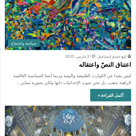
سياسة واجتماع
بليغ حمدي إسماعيل
31 مارس، 2023
اعتناق النصّ واعتقاله
ليس بعيدا عن الكوارث الطبيعية والبيئية وربما أيضا السياسية العالمية
الراهنة نذهب، بل نحن صوب الإحداثيات ذاتها ولكن بصورة تتمايز…
أكمل القراءة »