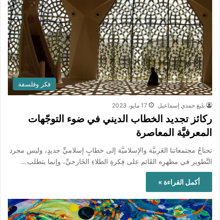
فكر وفلسفة
بليغ حمدي إسماعيل
17 مايو، 2023
ركائز تجديد الخطاب الديني في ضوء التوجّهات
المعرفيَّة المعاصرة
تحتاجُ مجتمعاتنا العَربيَّة والإسلاميَّة إلى خطابٍ إسلاميٍّ جديدٍ، وليس مجرد
التَّطوير في مظهرِه القَائم على فِكرةِ الطلاءِ الخَارجيِّ، وإنما يتطلب…
أكمل القراءة »