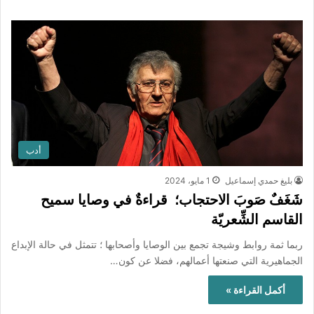
أدب
بليغ حمدي إسماعيل
1 مايو، 2024
شَغَفٌ صَوبَ الاحتجاب؛ قراءةٌ في وصايا سميح
القاسم الشِّعريّة
ربما ثمة روابط وشيجة تجمع بين الوصايا وأصحابها ؛ تتمثل في حالة الإبداع
الجماهيرية التي صنعتها أعمالهم، فضلا عن كون…
أكمل القراءة »