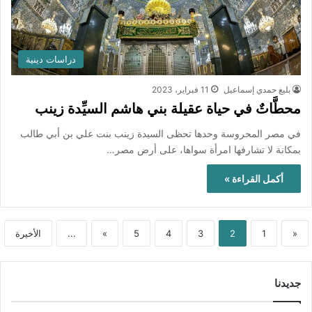
دراسات دينية
بليغ حمدي إسماعيل
11 فبراير، 2023
محطَّاتٌ في حياة عقيلة بني هاشم السيِّدة زينب
في مصر المحروسة وحدها تحظى السيدة زينب بنت علي بن أبي طالب
بمكانة لا تشارفها امرأة سواها، على أرض مصر…
أكمل القراءة »
«
1
2
3
4
5
»
...
الأخيرة
جديدنا