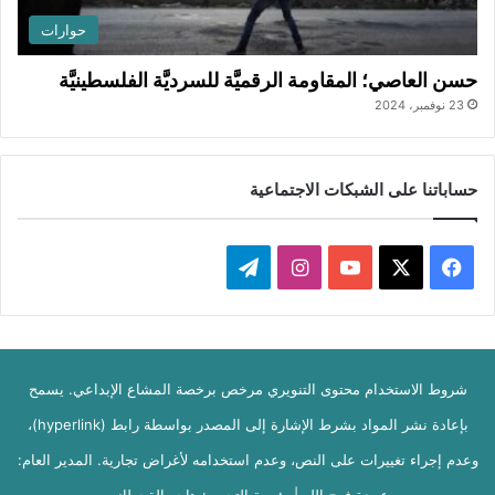
حوارات
حسن العاصي؛ المقاومة الرقميَّة للسرديَّة الفلسطينيَّة
23 نوفمبر، 2024
حساباتنا على الشبكات الاجتماعية
ف
ا
ت
ي
X
Y
ن
ي
س
o
س
ل
شروط الاستخدام محتوى التنويري مرخص برخصة المشاع الإبداعي. يسمح
ب
u
ت
ق
بإعادة نشر المواد بشرط الإشارة إلى المصدر بواسطة رابط (hyperlink)،
و
T
ق
ر
وعدم إجراء تغييرات على النص، وعدم استخدامه لأغراض تجارية. المدير العام:
ك
u
ر
ا