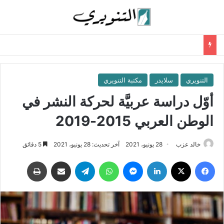
التنويري
سلايدر
مكتبة التنويري
أوّل دراسة عربيَّة لحركة النشر في
الوطن العربي 2015-2019
خالد عزب
28 يونيو، 2021
آخر تحديث: 28 يونيو، 2021
5 دقائق
فيسبوك
‫X
لينكدإن
ماسنجر
واتساب
تيلقرام
مشاركة عبر البريد
طباعة