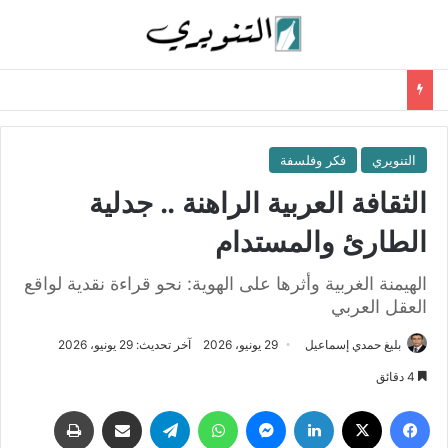
التنويري
فكر وفلسفة
الثقافة العربية الراهنة .. جدلية
الطارئ والمستدام
الهيمنة الغربية وأثرها على الهوية: نحو قراءة نقدية لواقع
العقل العربي
بليغ حمدي إسماعيل
29 يونيو، 2026
آخر تحديث: 29 يونيو، 2026
4 دقائق
فيسبوك
‫X
لينكدإن
ماسنجر
واتساب
تيلقرام
مشاركة عبر البريد
طباعة