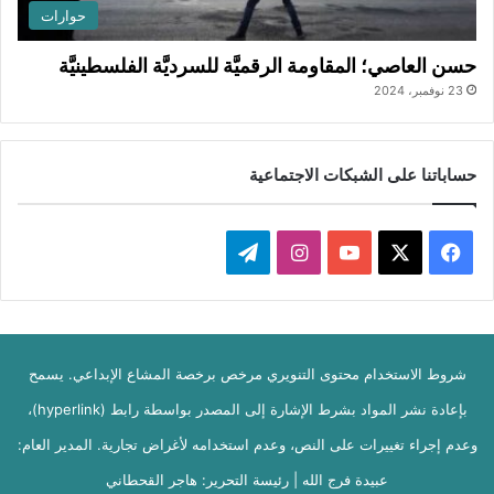
حوارات
حسن العاصي؛ المقاومة الرقميَّة للسرديَّة الفلسطينيَّة
23 نوفمبر، 2024
حساباتنا على الشبكات الاجتماعية
‫X
فيسبوك
‫YouTube
انستقرام
تيلقرام
شروط الاستخدام محتوى التنويري مرخص برخصة المشاع الإبداعي. يسمح
بإعادة نشر المواد بشرط الإشارة إلى المصدر بواسطة رابط (hyperlink)،
وعدم إجراء تغييرات على النص، وعدم استخدامه لأغراض تجارية. المدير العام:
عبيدة فرج الله | رئيسة التحرير: هاجر القحطاني