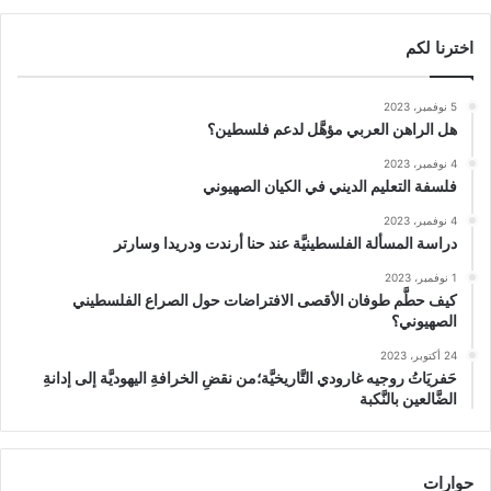
اخترنا لكم
5 نوفمبر، 2023
هل الراهن العربي مؤهَّل لدعم فلسطين؟
4 نوفمبر، 2023
فلسفة التعليم الديني في الكيان الصهيوني
4 نوفمبر، 2023
دراسة المسألة الفلسطينيَّة عند حنا أرندت ودريدا وسارتر
1 نوفمبر، 2023
كيف حطَّم طوفان الأقصى الافتراضات حول الصراع الفلسطيني
الصهيوني؟
24 أكتوبر، 2023
حَفريَاتُ روجيه غارودي التَّاريخيَّة؛من نقضِ الخرافةِ اليهوديَّة إلى إدانةِ
الضَّالعين بالنَّكبة
حوارات