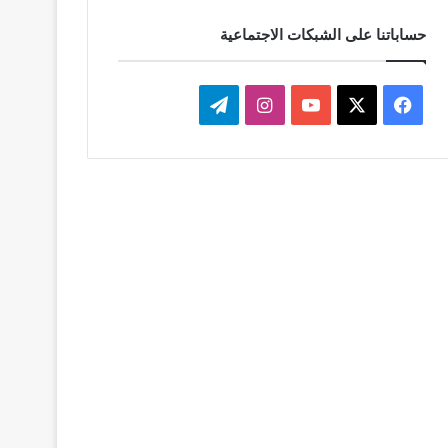
حساباتنا على الشبكات الاجتماعية
‫X
فيسبوك
‫YouTube
انستقرام
تيلقرام