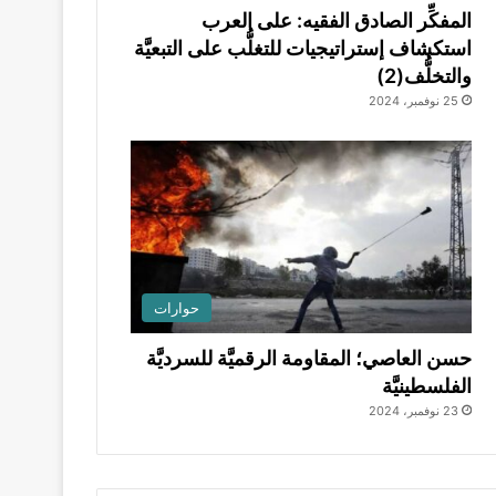
المفكِّر الصادق الفقيه: على العرب
استكشاف إستراتيجيات للتغلُّب على التبعيَّة
والتخلُّف(2)
25 نوفمبر، 2024
حوارات
حسن العاصي؛ المقاومة الرقميَّة للسرديَّة
الفلسطينيَّة
23 نوفمبر، 2024