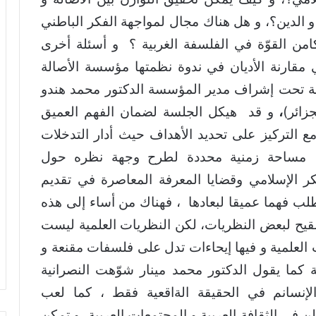
 و الدين؟، و هل هناك مجال لمواجهة الفكر الباطني
من القوّة في الفلسفة الغربية ؟ و أسئلة أخرى
مقارنة الأديان في ندوة نظمتها مؤسسة الأصالة
مة تحت إشراف مدير المؤسسة الدكتور محمد هندو
زائر)
،
و قد
هيكل الجلسة لضمان الفهم العميق
 التركيز على تحديد الأهداف حيث أدار التدخلات
مساحة زمنية محددة لطرح وجهة نظره حول
كر الإسلامي وقضايا المعرفة المعاصرة في تقديم
ب فهما عميقا لبعادها ، فهناك من أساء إلى هذه
لقيح لبعض النظريات، لكن النظريات العلمية ليست
ت العلمية و فيها إيحاءات تدل على فلسفات مقنعة و
بية كما يقول الدكتور محمد مينار شوّهت النصرانية
إنسانم في الحقيقة الةاقعية فقط ، كما لعب
 في الثقافة العربية و المجتمعات العربية، و تمكن