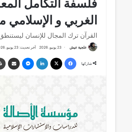
فلسفة التكامل المع
الغربي و الإسلامي
القرآن ترك المجال للإنسان ليستنطق 
علجية عيش
23 يونيو، 2026
آخر تحديث: 23 يونيو، 2026
فيسبوك
‫X
لينكدإن
ماسنجر
مشاركة عبر البري
شاركها