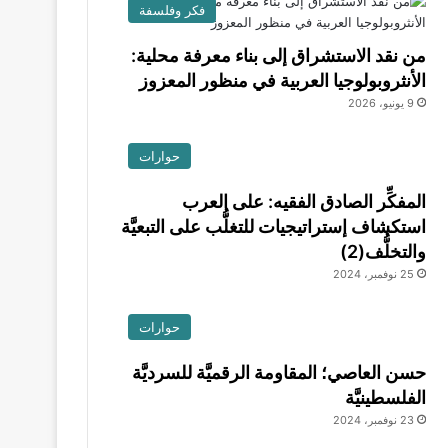
فكر وفلسفة
من نقد الاستشراق إلى بناء معرفة محلية:
الأنثروبولوجيا العربية في منظور المعزوز
9 يونيو، 2026
حوارات
المفكِّر الصادق الفقيه: على العرب
استكشاف إستراتيجيات للتغلُّب على التبعيَّة
والتخلُّف(2)
25 نوفمبر، 2024
حوارات
حسن العاصي؛ المقاومة الرقميَّة للسرديَّة
الفلسطينيَّة
23 نوفمبر، 2024