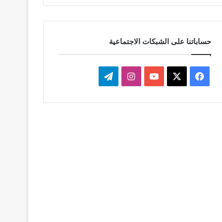
حساباتنا على الشبكات الاجتماعية
‫X
فيسبوك
‫YouTube
انستقرام
تيلقرام