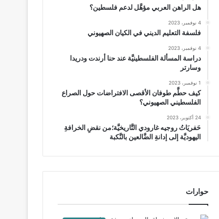
هل الراهن العربي مؤهَّل لدعم فلسطين؟
4 نوفمبر، 2023
فلسفة التعليم الديني في الكيان الصهيوني
4 نوفمبر، 2023
دراسة المسألة الفلسطينيَّة عند حنا أرندت ودريدا
وسارتر
1 نوفمبر، 2023
كيف حطَّم طوفان الأقصى الافتراضات حول الصراع
الفلسطيني الصهيوني؟
24 أكتوبر، 2023
حَفريَاتُ روجيه غارودي التَّاريخيَّة؛من نقضِ الخرافةِ
اليهوديَّة إلى إدانةِ الضَّالعين بالنَّكبة
حوارات