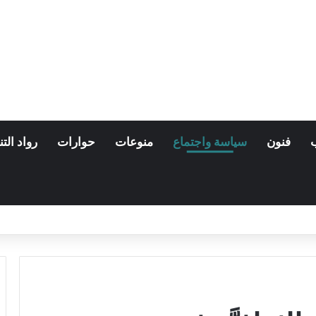
فنون
سياسة واجتماع
منوعات
حوارات
رواد التن