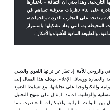
لتاريخية. وهذا يعني أن الثقافة – باعتبارها
 قادرة على بناء نظريات معرفية تساهم في
قية منفتحة على التجارب الفردية والجماعية،
ت المحيطة به، التي يعاد تشكيلها باستمرار
ية، والطبيعة المادية للأشياء والأفكار“.
اعي والروحي للأمة
، إذ تعبّر عن تراثها
اللغوي والديني
نية والعمارة ووسائل الإعلام.
يهدف هذا المقال إلى
لعولمة والتكنولوجيا على تجلياتها، مع تسليط الضوء
سانية والوطنية.
اعتمد المقال على
منهج التحليل
 بين الثوابت التراثية والابتكارات المعاصرة، مما