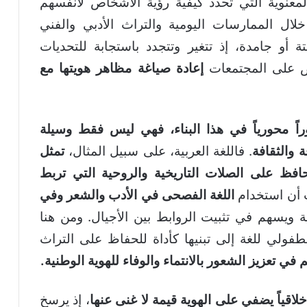
لمعنوية التي تحدد كيفية رؤية الأشخاص لأنفسهم
خلال الممارسات اليومية والتراث الأدبي والفني
تة أو جامدة، إذ تتغير وتتجدد باستجابة للتحديات
ض على المجتمعات
إعادة صياغة مظاهر هويتها مع
راً محورياً في هذا البناء، فهي ليس فقط وسيلة
 والثقافة
. فاللغة العربية، على سبيل المثال،
تمثل
حافظ على الصلات التاريخية والروحية التي تربط
ت أن استخدام
اللغة الفصحى في الأدب والشعر وفي
ية ويسهم في تثبيت الروابط بين الأجيال. ومن هنا
لطفولي للغة إلى تبنيها كأداة للحفاظ على التراث
في تعزيز الشعور بالانتماء والوفاء للهوية الوطنية
.
لاقياً
يضفي على الهوية قيمة لا غنى عنها
، إذ يرسخ