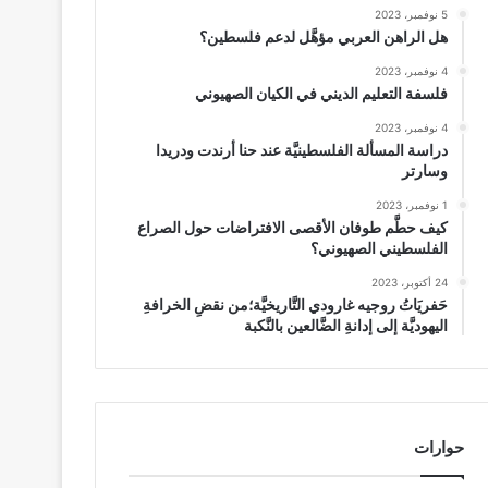
5 نوفمبر، 2023
هل الراهن العربي مؤهَّل لدعم فلسطين؟
4 نوفمبر، 2023
فلسفة التعليم الديني في الكيان الصهيوني
4 نوفمبر، 2023
دراسة المسألة الفلسطينيَّة عند حنا أرندت ودريدا
وسارتر
1 نوفمبر، 2023
كيف حطَّم طوفان الأقصى الافتراضات حول الصراع
الفلسطيني الصهيوني؟
24 أكتوبر، 2023
حَفريَاتُ روجيه غارودي التَّاريخيَّة؛من نقضِ الخرافةِ
اليهوديَّة إلى إدانةِ الضَّالعين بالنَّكبة
حوارات