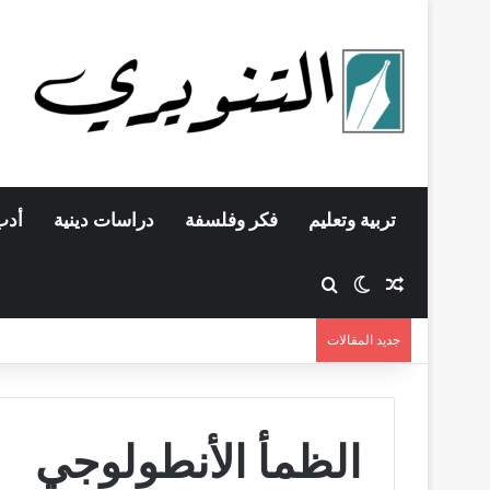
تربية وتعليم
فكر وفلسفة
دراسات دينية
أدب
مقال عشوائي
بحث عن
الوضع المظلم
جديد المقالات
الظمأ الأنطولوجي