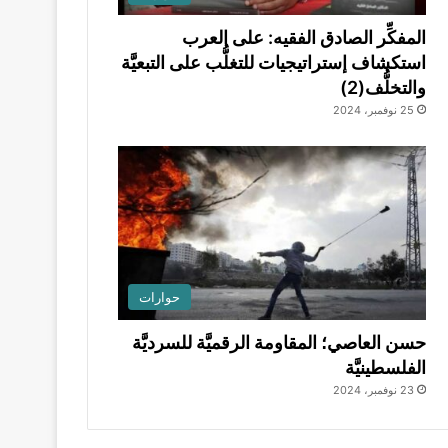
المفكِّر الصادق الفقيه: على العرب
استكشاف إستراتيجيات للتغلُّب على التبعيَّة
والتخلُّف(2)
25 نوفمبر، 2024
حوارات
حسن العاصي؛ المقاومة الرقميَّة للسرديَّة
الفلسطينيَّة
23 نوفمبر، 2024