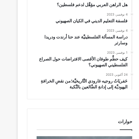
هل الراهن العربي مؤهَّل لدعم فلسطين؟
4 نوفمبر، 2023
فلسفة التعليم الديني في الكيان الصهيوني
4 نوفمبر، 2023
دراسة المسألة الفلسطينيَّة عند حنا أرندت ودريدا
وسارتر
1 نوفمبر، 2023
كيف حطَّم طوفان الأقصى الافتراضات حول الصراع
الفلسطيني الصهيوني؟
24 أكتوبر، 2023
حَفريَاتُ روجيه غارودي التَّاريخيَّة؛من نقضِ الخرافةِ
اليهوديَّة إلى إدانةِ الضَّالعين بالنَّكبة
حوارات