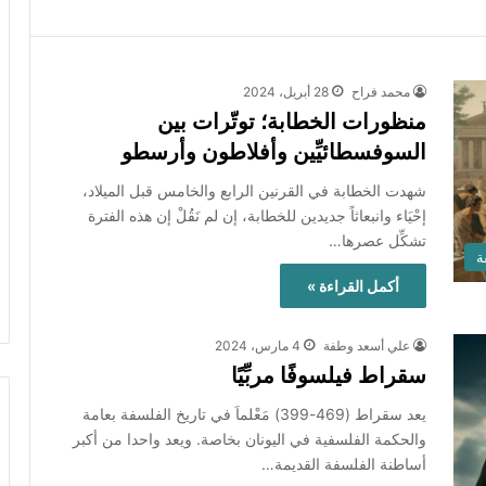
محمد فراح
28 أبريل، 2024
منظورات الخطابة؛ توتّرات بين
السوفسطائيِّين وأفلاطون وأرسطو
شهدت الخطابة في القرنين الرابع والخامس قبل الميلاد،
إحْيَاء وانبعاثاً جديدين للخطابة، إن لم نَقُلْ إن هذه الفترة
تشكِّل عصرها…
ة
أكمل القراءة »
علي أسعد وطفة
4 مارس، 2024
سقراط فيلسوفًا مربِّيًا
يعد سقراط (469-399) مَعْلماَ في تاريخ الفلسفة بعامة
والحكمة الفلسفية في اليونان بخاصة. ويعد واحدا من أكبر
أساطنة الفلسفة القديمة…