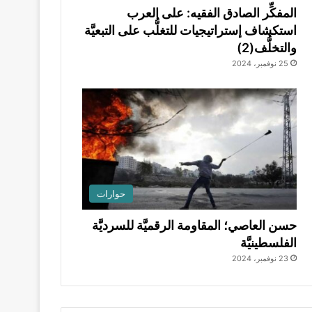
المفكِّر الصادق الفقيه: على العرب
استكشاف إستراتيجيات للتغلُّب على التبعيَّة
والتخلُّف(2)
25 نوفمبر، 2024
حوارات
حسن العاصي؛ المقاومة الرقميَّة للسرديَّة
الفلسطينيَّة
23 نوفمبر، 2024