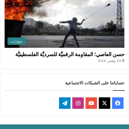
حوارات
حسن العاصي؛ المقاومة الرقميَّة للسرديَّة الفلسطينيَّة
23 نوفمبر، 2024
حساباتنا على الشبكات الاجتماعية
ف
ا
ت
ي
X
Y
ن
ي
س
o
س
ل