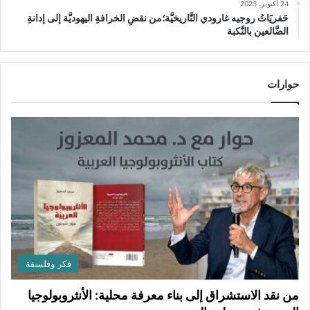
24 أكتوبر، 2023
حَفريَاتُ روجيه غارودي التَّاريخيَّة؛من نقضِ الخرافةِ اليهوديَّة إلى إدانةِ
الضَّالعين بالنَّكبة
حوارات
فكر وفلسفة
من نقد الاستشراق إلى بناء معرفة محلية: الأنثروبولوجيا