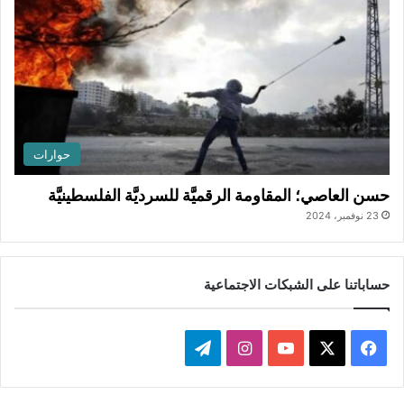
حوارات
حسن العاصي؛ المقاومة الرقميَّة للسرديَّة الفلسطينيَّة
23 نوفمبر، 2024
حساباتنا على الشبكات الاجتماعية
ف
ا
ت
ي
X
Y
ن
ي