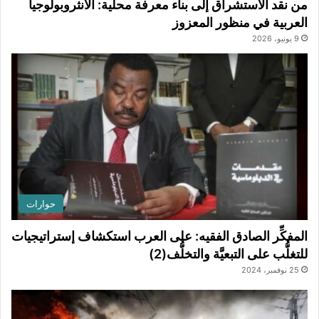
من نقد الاستشراق إلى بناء معرفة محلية: الأنثروبولوجيا
العربية في منظور المعزوز
9 يونيو، 2026
حوارات
المفكِّر الصادق الفقيه: على العرب استكشاف إستراتيجيات
للتغلُّب على التبعيَّة والتخلُّف(2)
25 نوفمبر، 2024