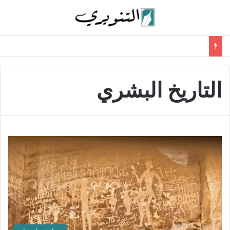
التاريخ البشري