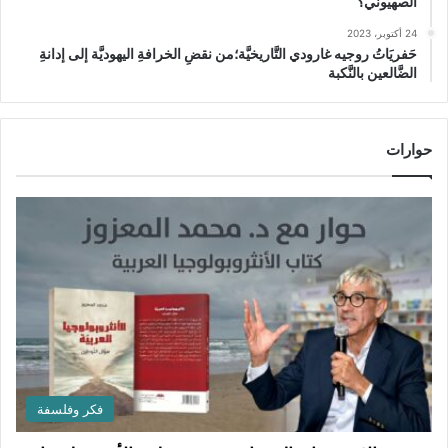
الصهيوني؟
24 أكتوبر، 2023
حَفريَاتُ روجيه غارودي التَّاريخيَّة؛من نقضِ الخرافةِ اليهوديَّة إلى إدانةِ
الضَّالعين بالنَّكبة
حوارات
فكر وفلسفة