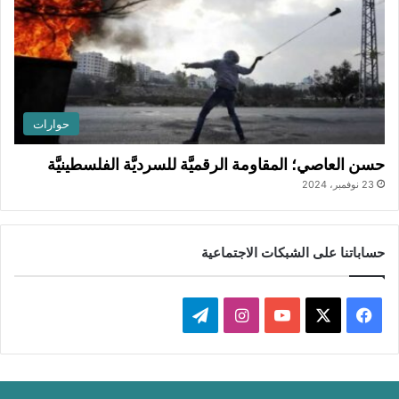
حوارات
حسن العاصي؛ المقاومة الرقميَّة للسرديَّة الفلسطينيَّة
23 نوفمبر، 2024
حساباتنا على الشبكات الاجتماعية
ف
ا
ت
ي
X
Y
ن
ي
س
o
س
ل