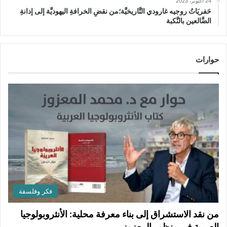
24 أكتوبر، 2023
حَفريَاتُ روجيه غارودي التَّاريخيَّة؛من نقضِ الخرافةِ اليهوديَّة إلى إدانةِ
الضَّالعين بالنَّكبة
حوارات
فكر وفلسفة
من نقد الاستشراق إلى بناء معرفة محلية: الأنثروبولوجيا
العربية في منظور المعزوز