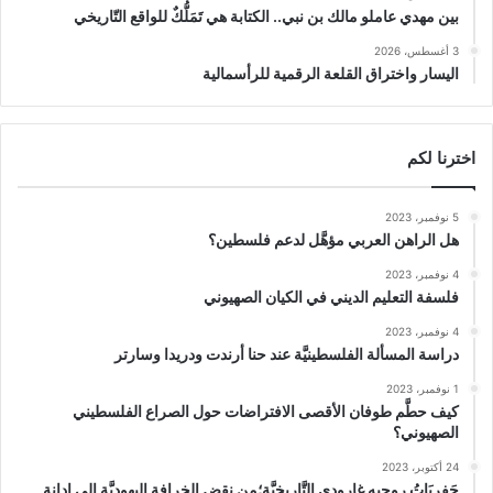
بين مهدي عاملو مالك بن نبي.. الكتابة هي تَمَلُّكٌ للواقع التّاريخي
3 أغسطس، 2026
اليسار واختراق القلعة الرقمية للرأسمالية
اخترنا لكم
5 نوفمبر، 2023
هل الراهن العربي مؤهَّل لدعم فلسطين؟
4 نوفمبر، 2023
فلسفة التعليم الديني في الكيان الصهيوني
4 نوفمبر، 2023
دراسة المسألة الفلسطينيَّة عند حنا أرندت ودريدا وسارتر
1 نوفمبر، 2023
كيف حطَّم طوفان الأقصى الافتراضات حول الصراع الفلسطيني
الصهيوني؟
24 أكتوبر، 2023
حَفريَاتُ روجيه غارودي التَّاريخيَّة؛من نقضِ الخرافةِ اليهوديَّة إلى إدانةِ