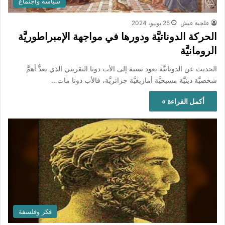
سياسة واجتماع
علجية عيش
25 يونيو، 2024
الحركة الدوناتيَّة ودورها في مواجهة الإمبراطوريَّة
الرومانيَّة
الحديث عن الدوناتيَّة يعود نسبة إلى الأب دونا النقريني الذي يعدُّ أهمَّ
شخصيَّة دينيَّة مسيحيَّة أمازيغيَّة جزائريَّة، فالأب دونا مات…
أكمل القراءة »
فكر وفلسفة