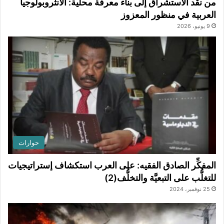
من نقد الاستشراق إلى بناء معرفة محلية: الأنثروبولوجيا
العربية في منظور المعزوز
9 يونيو، 2026
حوارات
المفكِّر الصادق الفقيه: على العرب استكشاف إستراتيجيات
للتغلُّب على التبعيَّة والتخلُّف(2)
25 نوفمبر، 2024