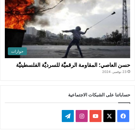
حوارات
حسن العاصي؛ المقاومة الرقميَّة للسرديَّة الفلسطينيَّة
23 نوفمبر، 2024
حساباتنا على الشبكات الاجتماعية
ف
ا
ت
ي
X
Y
ن
ي