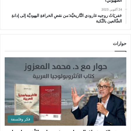
الصهيوني؟
24 أكتوبر، 2023
حَفريَاتُ روجيه غارودي التَّاريخيَّة؛من نقضِ الخرافةِ اليهوديَّة إلى إدانةِ
الضَّالعين بالنَّكبة
حوارات
فكر وفلسفة