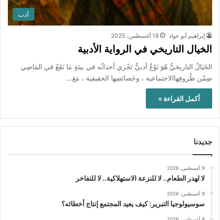
أدب
إبراهيم أبو عواد
18 أغسطس، 2025
الخيال التاريخي في الرواية الأدبية
الخَيَالُ التاريخيُّ هُوَ نَوْعٌ أدبيٌّ تَجْري أحداثُه في بيئةٍ مَا تَقَعُ في المَاضِي
ضِمْن ظُروفِهاالاجتماعية ، وخَصائصِها الحقيقية ، مَعَ…
أكمل القراءة »
جديدنا
9 أغسطس، 2026
لا لهدر الطعام.. لا للنزعة الاستهلاكية.. لا للتفاخر
8 أغسطس، 2026
سوسيولوجيا التبرير: كيف يعيد المجتمع إنتاج أخطائه؟
8 أغسطس، 2026