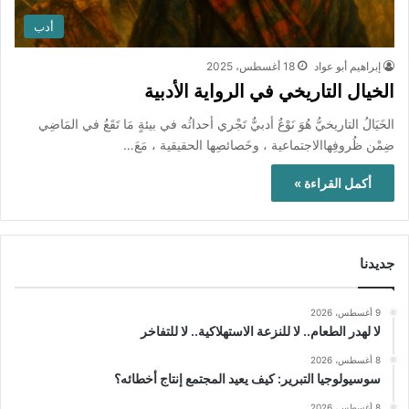
أدب
إبراهيم أبو عواد
18 أغسطس، 2025
الخيال التاريخي في الرواية الأدبية
الخَيَالُ التاريخيُّ هُوَ نَوْعٌ أدبيٌّ تَجْري أحداثُه في بيئةٍ مَا تَقَعُ في المَاضِي
ضِمْن ظُروفِهاالاجتماعية ، وخَصائصِها الحقيقية ، مَعَ…
أكمل القراءة »
جديدنا
9 أغسطس، 2026
لا لهدر الطعام.. لا للنزعة الاستهلاكية.. لا للتفاخر
8 أغسطس، 2026
سوسيولوجيا التبرير: كيف يعيد المجتمع إنتاج أخطائه؟
8 أغسطس، 2026