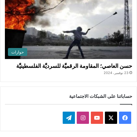
حوارات
حسن العاصي؛ المقاومة الرقميَّة للسرديَّة الفلسطينيَّة
23 نوفمبر، 2024
حساباتنا على الشبكات الاجتماعية
ف
ا
ت
ي
X
Y
ن
ي