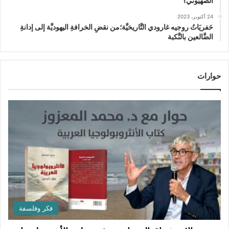
الصهيوني؟
24 أكتوبر، 2023
حَفريَاتُ روجيه غارودي التَّاريخيَّة؛من نقضِ الخرافةِ اليهوديَّة إلى إدانةِ
الضَّالعين بالنَّكبة
حوارات
فكر وفلسفة