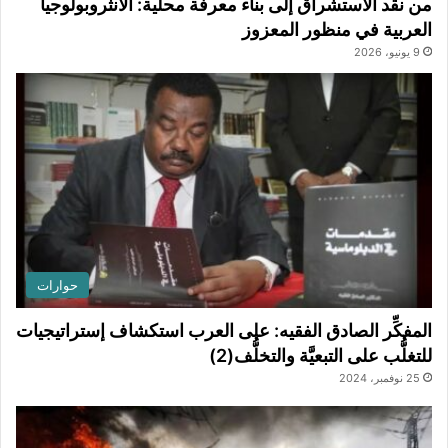
من نقد الاستشراق إلى بناء معرفة محلية: الأنثروبولوجيا
العربية في منظور المعزوز
9 يونيو، 2026
حوارات
المفكِّر الصادق الفقيه: على العرب استكشاف إستراتيجيات
للتغلُّب على التبعيَّة والتخلُّف(2)
25 نوفمبر، 2024