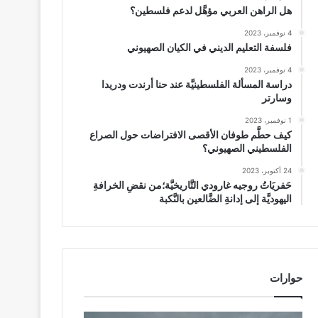
هل الراهن العربي مؤهَّل لدعم فلسطين؟
4 نوفمبر، 2023
فلسفة التعليم الديني في الكيان الصهيوني
4 نوفمبر، 2023
دراسة المسألة الفلسطينيَّة عند حنا أرندت ودريدا
وسارتر
1 نوفمبر، 2023
كيف حطَّم طوفان الأقصى الافتراضات حول الصراع
الفلسطيني الصهيوني؟
24 أكتوبر، 2023
حَفريَاتُ روجيه غارودي التَّاريخيَّة؛من نقضِ الخرافةِ
اليهوديَّة إلى إدانةِ الضَّالعين بالنَّكبة
حوارات