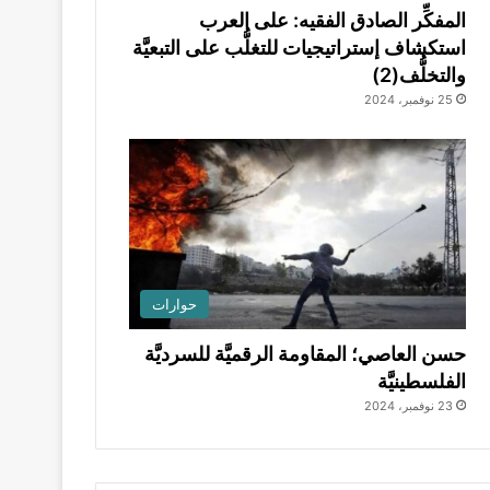
المفكِّر الصادق الفقيه: على العرب
استكشاف إستراتيجيات للتغلُّب على التبعيَّة
والتخلُّف(2)
25 نوفمبر، 2024
حوارات
حسن العاصي؛ المقاومة الرقميَّة للسرديَّة
الفلسطينيَّة
23 نوفمبر، 2024