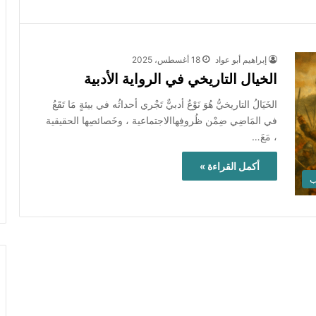
إبراهيم أبو عواد
18 أغسطس، 2025
الخيال التاريخي في الرواية الأدبية
الخَيَالُ التاريخيُّ هُوَ نَوْعٌ أدبيٌّ تَجْري أحداثُه في بيئةٍ مَا تَقَعُ
في المَاضِي ضِمْن ظُروفِهاالاجتماعية ، وخَصائصِها الحقيقية
، مَعَ…
أكمل القراءة »
ب