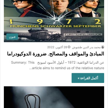
فنون
محمد بدر الدين طشوش
28 أكتوبر، 2022
المبادئ والمواقف والمصالح. ضرورة الدوكيودراما
عن الدراما الوثائقية: 1972 – أيلول الأسود لميونخ Summary: This
article aims to remind us of the relative nature…
أكمل القراءة »