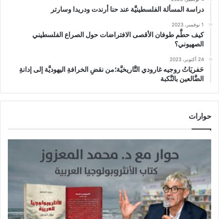
دراسة المسألة الفلسطينيَّة عند حنا أرندت ودريدا وسارتر
1 نوفمبر، 2023
كيف حطَّم طوفان الأقصى الافتراضات حول الصراع الفلسطيني
الصهيوني؟
24 أكتوبر، 2023
حَفريَاتُ روجيه غارودي التَّاريخيَّة؛من نقضِ الخرافةِ اليهوديَّة إلى إدانةِ
الضَّالعين بالنَّكبة
حوارات