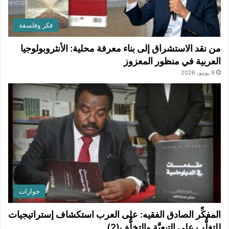
فكر وفلسفة
من نقد الاستشراق إلى بناء معرفة محلية: الأنثروبولوجيا
العربية في منظور المعزوز
9 يونيو، 2026
حوارات
المفكِّر الصادق الفقيه: على العرب استكشاف إستراتيجيات
للتغلُّب على التبعيَّة والتخلُّف(2)