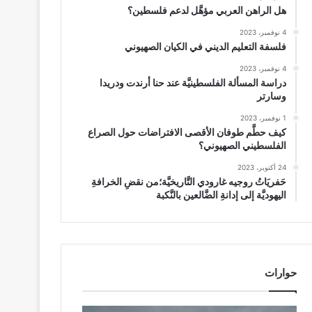
هل الراهن العربي مؤهَّل لدعم فلسطين؟
4 نوفمبر، 2023
فلسفة التعليم الديني في الكيان الصهيوني
4 نوفمبر، 2023
دراسة المسألة الفلسطينيَّة عند حنا أرندت ودريدا
وسارتر
1 نوفمبر، 2023
كيف حطَّم طوفان الأقصى الافتراضات حول الصراع
الفلسطيني الصهيوني؟
24 أكتوبر، 2023
حَفريَاتُ روجيه غارودي التَّاريخيَّة؛من نقضِ الخرافةِ
اليهوديَّة إلى إدانةِ الضَّالعين بالنَّكبة
حوارات