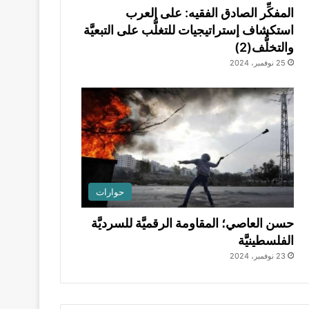
المفكِّر الصادق الفقيه: على العرب
استكشاف إستراتيجيات للتغلُّب على التبعيَّة
والتخلُّف(2)
25 نوفمبر، 2024
حوارات
حسن العاصي؛ المقاومة الرقميَّة للسرديَّة
الفلسطينيَّة
23 نوفمبر، 2024