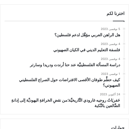
اخترنا لكم
5 نوفمبر، 2023
هل الراهن العربي مؤهَّل لدعم فلسطين؟
4 نوفمبر، 2023
فلسفة التعليم الديني في الكيان الصهيوني
4 نوفمبر، 2023
دراسة المسألة الفلسطينيَّة عند حنا أرندت ودريدا وسارتر
1 نوفمبر، 2023
كيف حطَّم طوفان الأقصى الافتراضات حول الصراع الفلسطيني
الصهيوني؟
24 أكتوبر، 2023
حَفريَاتُ روجيه غارودي التَّاريخيَّة؛من نقضِ الخرافةِ اليهوديَّة إلى إدانةِ
الضَّالعين بالنَّكبة
حوارات