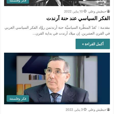
فكر وفلسفة
حبطيش وعلي
10 يناير، 2022
الفكر السياسي عند حنة آرندت
مقدمة : تُعَدّ المنظِّرة السياسيَّة حنة أرندتمن روَّاد الفكر السياسي الغربي
في القرن العشرين. إن ميلاد أرندت في بداية القرن…
أكمل القراءة »
فكر وفلسفة
حبطيش وعلي
3 يناير، 2022