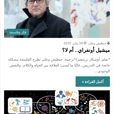
فكر وفلسفة
حبطيش وعلي
30 يناير، 2022
ميشيل أونفراي.. أم لا؟
*بقلم: أوسكار برينيفير/*ترجمة: حبطيش وعلي تطرح الفلسفة مشكلة
خاصة في التدريس، غالبًا ما تُنسى؛ العلاقة بين الحياة والكلام، والنقش
الوجودي…
أكمل القراءة »