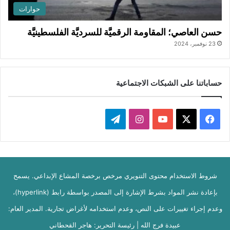
حوارات
حسن العاصي؛ المقاومة الرقميَّة للسرديَّة الفلسطينيَّة
23 نوفمبر، 2024
حساباتنا على الشبكات الاجتماعية
ف
ا
ت
ي
X
Y
ن
ي
س
o
س
ل
شروط الاستخدام محتوى التنويري مرخص برخصة المشاع الإبداعي. يسمح
ب
u
ت
ق
بإعادة نشر المواد بشرط الإشارة إلى المصدر بواسطة رابط (hyperlink)،
و
T
ق
ر
وعدم إجراء تغييرات على النص، وعدم استخدامه لأغراض تجارية. المدير العام:
ك
u
ر
ا
عبيدة فرج الله | رئيسة التحرير: هاجر القحطاني