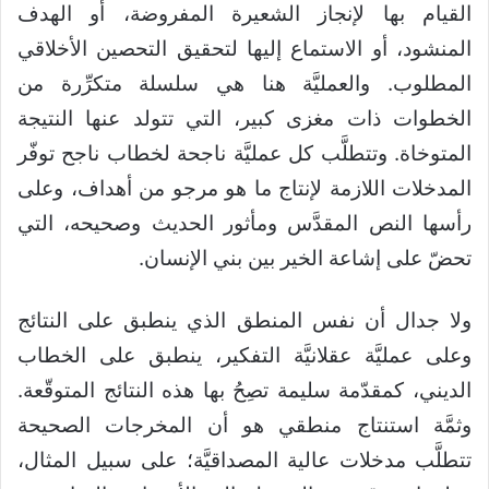
القيام بها لإنجاز الشعيرة المفروضة، أو الهدف
المنشود، أو الاستماع إليها لتحقيق التحصين الأخلاقي
المطلوب. والعمليَّة هنا هي سلسلة متكرِّرة من
الخطوات ذات مغزى كبير، التي تتولد عنها النتيجة
المتوخاة. وتتطلَّب كل عمليَّة ناجحة لخطاب ناجح توفّر
المدخلات اللازمة لإنتاج ما هو مرجو من أهداف، وعلى
رأسها النص المقدَّس ومأثور الحديث وصحيحه، التي
تحضّ على إشاعة الخير بين بني الإنسان.
ولا جدال أن نفس المنطق الذي ينطبق على النتائج
وعلى عمليَّة عقلانيَّة التفكير، ينطبق على الخطاب
الديني، كمقدّمة سليمة تصِحُ بها هذه النتائج المتوقّعة.
وثمَّة استنتاج منطقي هو أن المخرجات الصحيحة
تتطلَّب مدخلات عالية المصداقيَّة؛ على سبيل المثال،