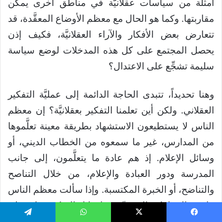
أمثلة من سياسات عقلانيَّة في مناطق أخرى يمكن
مقاربتها. وكما هو الحال مع معظم الأوضاع المعقَّدة، قد
تتعارض بعض الأفكار والآراء العقلانيَّة، فكيف إذن
يحصل المجتمع على كل هذه المدخلات لوضع سياسة
سليمة تشجِّع على الاعتدال؟
وهنا تحديداً، تتبدى الحاجة الدائمة إلى عمليَّة التفكير
العقلاني. ولكن أين تعلمنا التفكير بعقلانيَّة؟ إن معظم
الناس لا يستطيعون الاستشهاد بطريقة معينة تعلَّموها
من المدارس، غير ما سمعوه من الخطاب الديني، أو
وسائل الإعلام. إذ هم عادة ما يتعلَّمون، إلى جانب
المدرسة ودور العبادة والإعلام، من خلال التناصح
والتناضح، أو الخبرة المكتسبة. وإذا سألت معظم الناس
ما هي الخطوات التي يتّبعونها خلال التفكير، فإنهم لن
يكونوا قادرين على التعبير عنها، لأنها عمليَّة تتخفَّى في