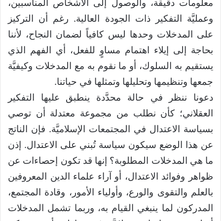
معلومات دقيقة، والوصول إلى الأشخاص المناسبين،
وعمليَّة التفكير ذات الجودة العالية. رغم أن التركيز
على المدخلات وحدها ليس كافياً لضمان النجاح، لأننا
بحاجة إلى إيلاء اهتمام مساوٍ للفعل، أي الفهم الذي
يستقيم به السلوك، أو ما نقوم به مع المدخلات وكيفيَّة
جمعها وتنظيمها وتحليلها وتمثلها في حياتنا.
دعونا ننظر في حالة محدَّدة ينطبق عليها التفكير
العقلاني؛ كأن نطلب من مجموعة معتدلة أن توصي
بسياسة الاعتدال في المجتمعات الإسلاميَّة. فإن الناتج
عن هذا الوضع سيكون سياسة تُبني على الاعتدال. إذن
ما هي المدخلات المطلوبة؟ إنها قد تكون إحصاءات عن
ظواهر وفوائد الاعتدال، أو آراء علماء الدين المعروفين
بالعلم والتقوى والورع، وأولياء الأمور، وقادة المجتمع،
المدركون لما ينبغي القيام به، وربما تشمل المدخلات