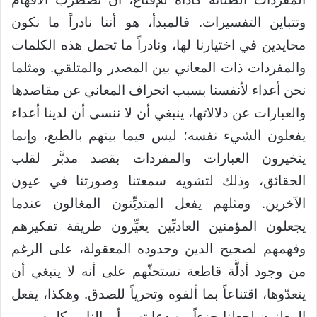
وتتباين التفسيرات. فالمبدأ، هو أننا نادراً ما نكون
محايدين في اختيارنا لها، ونادراً ما تحمل هذه الكلمات
والمفردات ذات المعاني بين المصدر والمتلقي. ومثلما
نحن أعداء لأنفسنا بسبب انحراف المعاني عن مقاصدها
والعبارات عن دلالاتها، ينبغي أن لا ننسى أن لدينا أعداء
يفعلون الشيء نفسه؛ ليس فيما بينهم بالطبع، وإنما
يتخيرون العبارات والمفردات بقصد مدبَّر لقلب
الحقائق، وذلك لتشويه سمعتنا وصورتنا في عيون
الآخرين. ومثلهم يفعل المتديِّنون المغالون عندما
يجعلون المؤمنين العاديِّين يغيِّرون طريقة تفكيرهم
وفهمهم لصحيح الدين وحدوده المعقولة، على الرغم
من وجود أدلَّة قاطعة تستحثّهم على أنه لا ينبغي أن
يتعدّوها، اقتناعاً بما ألفوه وتحرياً للصدق. وهكذا، يفعل
المعلنون لجعلنا جزءاً من دعايتهم بأموالنا، وبكل سرور،