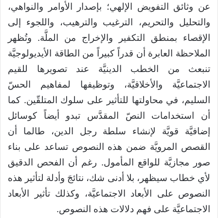
عن وثائق التفويض الإلهي؛ بإصدار الأوامر والنواهي،
والتحليل والتحريم، الترغيب والترهيب، واللجوء إلى
الإقصاء بمنطق التكفير والإخراج من الملَّة. وتُظهر
الملاحظة العابرة أن قدراً كبيراً من الطاقة الأيديولوجيَّة
تنبعث من الخطب الدينيَّة عند تصويرها للقيم
الاجتماعيَّة والأخلاقيَّة، وتوظيفها لمفاهيم الحسّ
السليم، في محاولتها للتأثير على سلوك المتلقّين. كما
أن استخدامات النصّ المقدَّس تبدو أيضاً كوسائل
إضافيَّة قويَّة لإنشاء سلطة رجل الدين، طالما أن
القصص المرويَّة ضمن هذه النصوص تساعد على بناء
صور مجازيَّة للواقع المأمول. رغم أن الفحص الدقيق
لأي خطاب سيظهر، بلا أدنى شك، نتائجَ وأدلة لتأثير هذه
النصوص على الأبعاد الاجتماعيَّة، وكذلك تأثير الأبعاد
الاجتماعيَّة على فهم دلالات هذه النصوص.