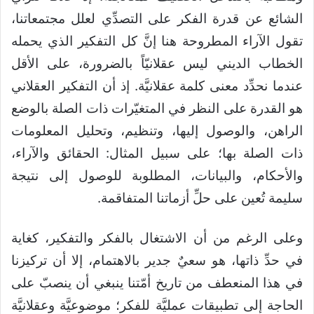
الشائع عن قدرة الفكر على التصدِّي لعلل مجتمعاتنا،
تقول الآراء المطروحة هنا إنَّ كل التفكير الذي يحمله
الخطاب الديني ليس عقلانيّاً بالضرورة، على الأقل
عندما نحدِّد معنى كلمة عقلانيَّة. إذ أن التفكير العقلاني
هو القدرة على النظر في المتغيّرات ذات الصلة بالوضع
الراهن، والوصول إليها، وتنظيم، وتحليل المعلومات
ذات الصلة بها؛ على سبيل المثال: الحقائق والآراء،
والأحكام، والبيانات، المطلوبة للوصول إلى نتيجة
سليمة تُعين على حلِّ أزماتنا المتفاقمة.
وعلى الرغم من أن الاشتغال بالفكر والتفكير، كغاية
في حدِّ ذاتها، هو سعيٌ جدير بالاهتمام، إلا أن تركيزنا
في هذا المنعطف من تاريخ أمّتنا ينبغي أن ينصبّ على
الحاجة إلى تطبيقات عمليَّة للفكر؛ موضوعيَّة وعقلانيَّة