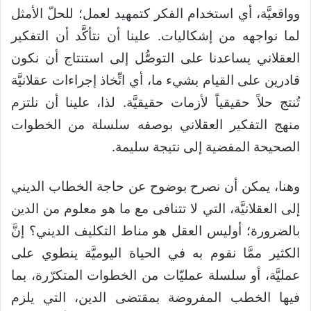
وواقعيَّة، أي استخدام الفكر كتمهيد لعمل؛ للحلّ الأمثل
لما نواجهه من إشكاليات. علينا أن نتأكَّد أن التفكير
العقلاني يساعدنا على التوصُّل إلى استنتاج أن نكون
قادرين على القيام بشيء ما، أي اتِّخاذ إجراءات عقلانيَّة
تُنتج حلاً حقيقياً لأزمات حقيقيَّة. لذا، علينا أن نلتزم
منهج التفكير العقلاني بوصفه سلسلة من الخطوات
الصحيحة المفضية إلى نتيجة سليمة.
وهنا، يمكن أن نصرح بوضوح عن حاجة الخطاب الديني
إلى العقلانيَّة، التي لا تتنافى مع ما هو معلوم من الدين
بالضرورة؛ أوليس العقل هو مناط التكليف الديني؟ إنَّ
الكثير ممَّا نقوم به في الحياة اليوميَّة ينطوي على
عمليَّة، أو سلسلة عمليّات من الخطوات المتكرّرة، بما
فيها الخطب المفروضة بمقتضى الدين، التي يلزم