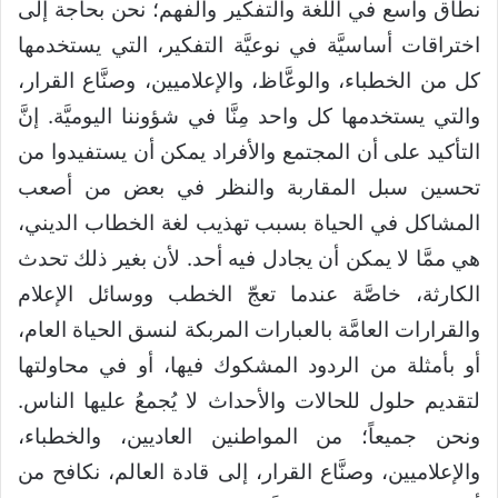
نطاق واسع في اللغة والتفكير والفهم؛ نحن بحاجة إلى
اختراقات أساسيَّة في نوعيَّة التفكير، التي يستخدمها
كل من الخطباء، والوعَّاظ، والإعلاميين، وصنَّاع القرار،
والتي يستخدمها كل واحد مِنَّا في شؤوننا اليوميَّة. إنَّ
التأكيد على أن المجتمع والأفراد يمكن أن يستفيدوا من
تحسين سبل المقاربة والنظر في بعض من أصعب
المشاكل في الحياة بسبب تهذيب لغة الخطاب الديني،
هي ممَّا لا يمكن أن يجادل فيه أحد. لأن بغير ذلك تحدث
الكارثة، خاصَّة عندما تعجّ الخطب ووسائل الإعلام
والقرارات العامَّة بالعبارات المربكة لنسق الحياة العام،
أو بأمثلة من الردود المشكوك فيها، أو في محاولتها
لتقديم حلول للحالات والأحداث لا يُجمعُ عليها الناس.
ونحن جميعاً؛ من المواطنين العاديين، والخطباء،
والإعلاميين، وصنَّاع القرار، إلى قادة العالم، نكافح من