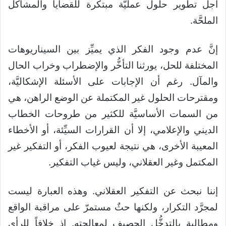
أجل تطوير حلول عمليَّة مبتكرة للقضايا والمشاكل
الملحَّة.
إنَّ عدم وجود الفكر الذي يميِّز بين السيناريوهات
المختلفة للحل، يورثنا التأخُّر والإضطراب وخراب الحال
والمآل. رغم أن الإجابات على الأسئلة الإشكاليَّة،
ومقترحات الحلول غير المكتملة عن الوضع الراهن، هي
من السمات الأساسيَّة للكثير من طروحات الخطاب
الديني والإعلامي، إلا أن القرارات السيِّئة، أو الأخطاء
المعيبة الأخرى، هي نتيجة لعيوب الفكر، أو التفكير غير
المكتمل وغير العقلاني، وليس غياب التفكير.
إننا نبحث عن التفكير العقلاني. وهذه العبارة ليست
لمجرَّد التكرار، ولكنها حثٌ مستمرّ على مراقبة الواقع
ومطالبة بالتدخُّل الحصيف لمعالجته. إذ خلافاً للرأي