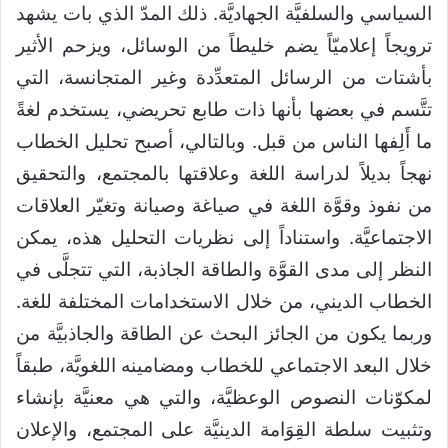
السياسي والسلفيَّة الجهاديَّة. ذلك المدّ الذي بات يشهد
ترويجاً إعلاميّاً يضم خليطاً من الوسائل، ويزحم الأثير
بأشتات من الرسائل المتعدِّدة وغير المتجانسة، التي
تتَّسم في بعضها بأنها ذات طابع تحريضي، يستخدم لغةً
ما أَلِفها الناس من قبل. وبالتالي، أصبح تحليل الخطاب
نهجاً بديلاً لدراسة اللغة وعلاقتها بالمجتمع، والتحقيق
من نفوذ وقوَّة اللغة في صياغة وصيانة وتغيّر العلاقات
الاجتماعيَّة. واستناداً إلى نظريات التحليل هذه، يمكن
النظر إلى مدى القوَّة والطاقة الجاذبة، التي تتجلَّى في
الخطاب الديني، من خلال الاستخدامات المختلفة للغة.
وربما يكون من الجائز البحث عن الطاقة والجاذبيَّة من
خلال البعد الاجتماعي للخطاب ومضامينه اللغويَّة، طبقاً
لمكوّنات النصوص الوعظيَّة، والتي هي معنيَّة بإنشاء
وتثبيت سلطة القِوَامة الدينيَّة على المجتمع، والإعلان