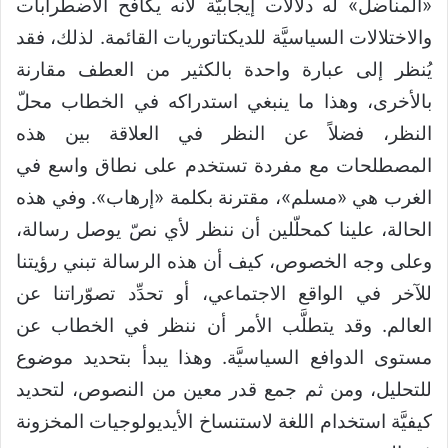
«المناضل» له دلالات إيجابيَّة لأنه يكافح الاضطرابات
والاختلالات السياسيَّة للديكتاتوريات القائمة. لذلك، فقد
يُنظر إلى عبارة واحدة بالكثير من العطف مقارنة
بالأخرى، وهذا ما ينبغي استدراكه في الخطاب محلّ
النظر، فضلاً عن النظر في العلاقة بين هذه
المصطلحات مع مفردة تستخدم على نطاق واسع في
الغرب هي «مسلم»، مقترنة بكلمة «إرهاب». وفي هذه
الحالة، علينا كمحلّلين أن ننظر لأي نصّ يوصل رسالة،
وعلى وجه الخصوص، كيف أن هذه الرسالة تبني رؤيتنا
للآخر في الواقع الاجتماعي، أو تحدِّد تصوّراتنا عن
العالم. وقد يتطلَّب الأمر أن ننظر في الخطاب عن
مستوى الدوافع السياسيَّة. وهذا يبدأ بتحديد موضوع
للتحليل، ومن ثم جمع قدر معين من النصوص، لتحديد
كيفيَّة استخدام اللغة لاستنساخ الأيديولوجيات المخزونة