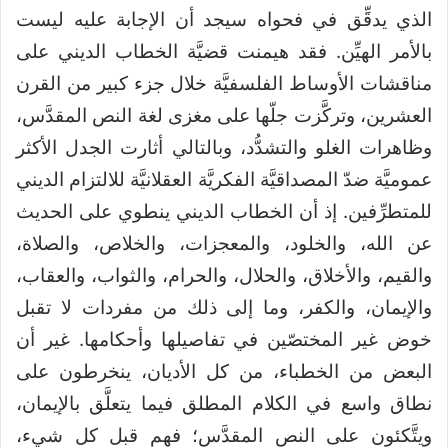
الذي يدقِّق في فحواه سيجد أن الإجابة عليه ليست
بالأمر الهيِّن. فقد هيمنت قضيَّة الخطاب الديني على
مناقشات الأوساط الفلسفيَّة خلال جزء كبير من القرن
العشرين، وتركَّزت جلّها على مغزى لغة النص المقدَّس،
وظاهرات الغلو والتشدُّد، وبالتالي أثارت الجدل الأكثر
عموميَّة ضدّ المصداقيَّة الفكريَّة العقلانيَّة للالتزام الديني
للمتطرِّفين. إذ أن الخطاب الديني ينطوي على الحديث
عن الله، والخلود، والمعجزات، والخلاص، والصلاة،
والقيم، والأخلاق، والحلال، والحرام، والثواب، والعقاب،
والإيمان، والكفر، وما إلى ذلك من مفردات لا تقبل
خوض غير المختصّين في تفاصيلها وأحكامها. غير أن
البعض من الخطباء، من كل الأديان، ينخرطون على
نطاق واسع في الكلام المطلق فيما يتعلَّق بالإيمان،
ويتَّكئون على النص المقدَّس؛ فهم قبل كل شيء،