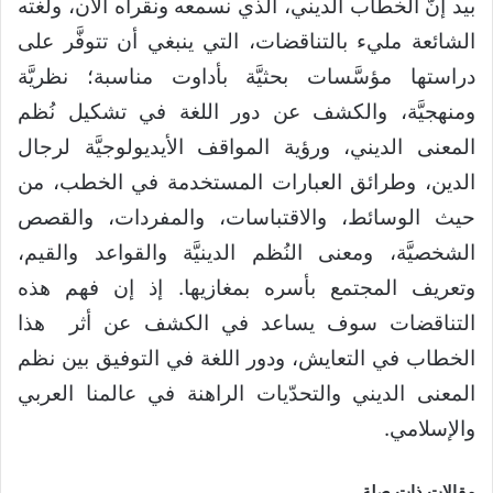
بيد إنَّ الخطاب الديني، الذي نسمعه ونقرأه الآن، ولغته
الشائعة مليء بالتناقضات، التي ينبغي أن تتوفَّر على
دراستها مؤسَّسات بحثيَّة بأداوت مناسبة؛ نظريَّة
ومنهجيَّة، والكشف عن دور اللغة في تشكيل نُظم
المعنى الديني، ورؤية المواقف الأيديولوجيَّة لرجال
الدين، وطرائق العبارات المستخدمة في الخطب، من
حيث الوسائط، والاقتباسات، والمفردات، والقصص
الشخصيَّة، ومعنى النُظم الدينيَّة والقواعد والقيم،
وتعريف المجتمع بأسره بمغازيها. إذ إن فهم هذه
التناقضات سوف يساعد في الكشف عن أثر هذا
الخطاب في التعايش، ودور اللغة في التوفيق بين نظم
المعنى الديني والتحدّيات الراهنة في عالمنا العربي
والإسلامي.
مقالات ذات صلة