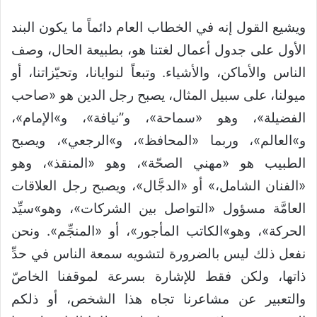
ويشيع القول إنه في الخطاب العام دائماً ما يكون البند
الأول على جدول أعمال لغتنا هو، بطبيعة الحال، وصف
الناس والأماكن، والأشياء. وتبعاً لنوايانا، وتحيّزاتنا، أو
ميولنا، على سبيل المثال، يصبح رجل الدين هو «صاحب
الفضيلة»، وهو «سماحة»، و”نيافة»، و»الإمام»،
و»العالم»، وربما «المحافظ»، و»الرجعي»، ويصبح
الطبيب هو «مهني الصحّة»، وهو «المنقذ»، وهو
«الفنان الشامل،» أو «الدجَّال»، ويصبح رجل العلاقات
العامَّة مسؤول «التواصل بين الشركات»، وهو»سيِّد
الحركة»، وهو»الكاتب المأجور»، أو «المنجِّم». ونحن
نفعل ذلك ليس بالضرورة لتشويه سمعة الناس في حدِّ
ذاتها، ولكن فقط للإشارة بسرعة لموقفنا الخاصّ
والتعبير عن مشاعرنا تجاه هذا الشخص، أو ذلكم