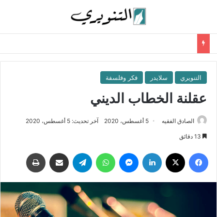
التنويري
سلايدر
فكر وفلسفة
عقلنة الخطاب الديني
الصادق الفقيه
5 أغسطس، 2020
آخر تحديث: 5 أغسطس، 2020
13 دقائق
فيسبوك
‫X
لينكدإن
ماسنجر
واتساب
تيلقرام
مشاركة عبر البريد
طباعة