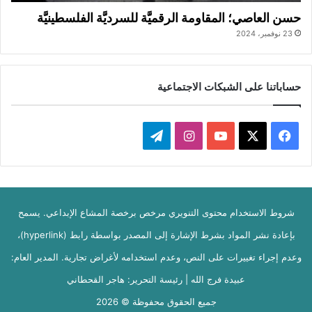
حسن العاصي؛ المقاومة الرقميَّة للسرديَّة الفلسطينيَّة
23 نوفمبر، 2024
حساباتنا على الشبكات الاجتماعية
‫X
فيسبوك
‫YouTube
انستقرام
تيلقرام
شروط الاستخدام محتوى التنويري مرخص برخصة المشاع الإبداعي. يسمح
بإعادة نشر المواد بشرط الإشارة إلى المصدر بواسطة رابط (hyperlink)،
وعدم إجراء تغييرات على النص، وعدم استخدامه لأغراض تجارية. المدير العام:
عبيدة فرج الله | رئيسة التحرير: هاجر القحطاني
جميع الحقوق محفوظة © 2026