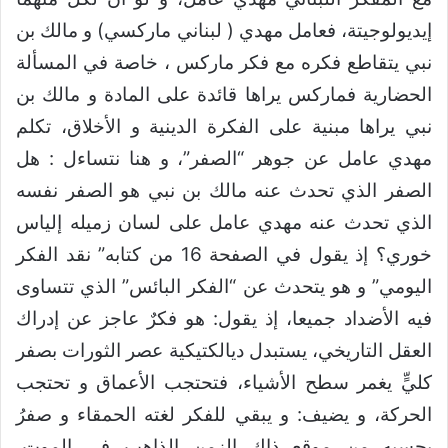
إيديولوجيتة، فعامل مهدي ( لبناني ماركسي) و مالك بن
نبي يتقاطع فكره مع فكر ماركس ، خاصة في المسألة
الحضارية فماركس يراها قائدة على المادة و مالك بن
نبي يراها مبنية على الفكرة الدينية و الأخلاق، تكلم
مهدي عامل عن جوهر “الصفر”، و هنا نتساءل : هل
الصفر الذي تحدث عنه مالك بن نبي هو الصفر نفسه
الذي تحدث عنه مهدي عامل على لسان زميله إلياس
خوري؟ إذ يقول في الصفحة 16 من كتابه” نقد الفكر
اليومي” و هو يتحدث عن “الفكر البائس” الذي تتساوى
فيه الأضداد جميعا، إذ يقول: هو فكرٌ عاجز عن إدراك
العقل التاريخي، يستبدل ديالكتيكية عصر الثورات بصفر
كليٍّ يغمر سطح الأشياء، فتحتجب الأعماق و تحتجب
الحركة، و يضيف: و يبقي للفكر لغته الحمقاء و صفرُ
يحسبه من موقع ذاك الزمن الذاهب في الموت،