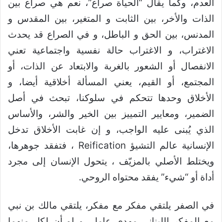
العدم، وكما يقال “الحياة صراع”، نعم هي صراع بين
الذات والأخر، بين الثابت و المتغير، بين المقدس و
المدنس، بين الحق و الباطل، و في الصراع قد يحدث
الاغتراب، و الاغتراب حالة نفسية واجتماعية تعني
الانفصال أو الشعور بالغربة والابتعاد عن الذات، أو
المجتمع، أو القيم، يعني المسألة أخلاقية أيضا، و
الأخلاق وحدها تتحكم في سلوكنا، تبحث في أصل
الضمير، ومعايير التمييز بين الخير والشر، والأساس
الذي يُبنى عليه الواجب، و إن غابت الأخلاق تدخل
الإنسانية عالم التشيؤ Reification ، فتفقد جوهرها،
ويختلط الأصلي بالمزيّف ، يتحول الإنسان إلى مجرد
أداة أو “شيء” يفقد محتواه الروحي.
في الصفر يلتقي مفكر مع مفكر، يلتقي مالك بن نبي
مع المفكر اللبناني مهدي عامل، و لو أن لكل منهما