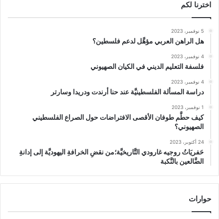
اخترنا لكم
5 نوفمبر، 2023
هل الراهن العربي مؤهَّل لدعم فلسطين؟
4 نوفمبر، 2023
فلسفة التعليم الديني في الكيان الصهيوني
4 نوفمبر، 2023
دراسة المسألة الفلسطينيَّة عند حنا أرندت ودريدا وسارتر
1 نوفمبر، 2023
كيف حطَّم طوفان الأقصى الافتراضات حول الصراع الفلسطيني
الصهيوني؟
24 أكتوبر، 2023
حَفريَاتُ روجيه غارودي التَّاريخيَّة؛من نقضِ الخرافةِ اليهوديَّة إلى إدانةِ
الضَّالعين بالنَّكبة
حوارات