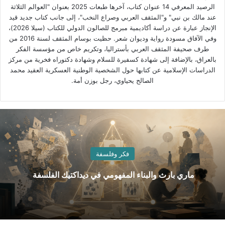
الرصيد المعرفي 14 عنوان كتاب، آخرها طبعات 2025 بعنوان "العوالم الثلاثة
عند مالك بن نبي" و"المثقف العربي وصراع النخب"، إلى جانب كتاب جديد قيد
الإنجاز عبارة عن دراسة أكاديمية مبرمج للصالون الدولي للكتاب (سيلا 2026)،
وفي الآفاق مسودة رواية وديوان شعر. حظيت بوسام المثقف لسنة 2016 من
طرف صحيفة المثقف العربي بأستراليا، وتكريم خاص من مؤسسة الفكر
بالعراق، بالإضافة إلى شهادة كسفيرة للسلام وشهادة دكتوراه فخرية من مركز
الدراسات الإسلامية عن كتابها حول الشخصية الوطنية العسكرية العقيد محمد
الصالح يحياوي، رجل بوزن أمة.
فكر وفلسفة
ماري بارث والبناء المفهومي في ديداكتيك الفلسفة