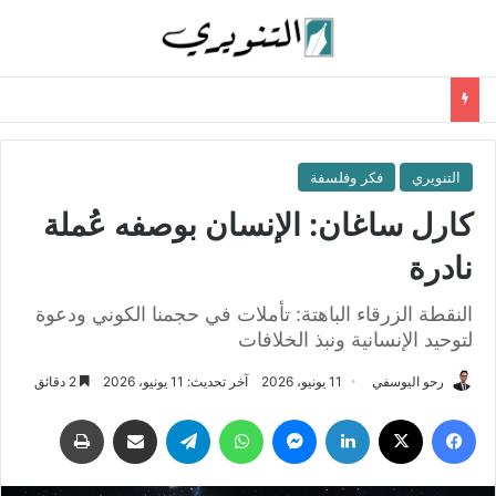
التنويري
فكر وفلسفة
كارل ساغان: الإنسان بوصفه عُملة
نادرة
النقطة الزرقاء الباهتة: تأملات في حجمنا الكوني ودعوة
لتوحيد الإنسانية ونبذ الخلافات
رحو اليوسفي
11 يونيو، 2026
آخر تحديث: 11 يونيو، 2026
2 دقائق
فيسبوك
‫X
لينكدإن
ماسنجر
واتساب
تيلقرام
مشاركة عبر البريد
طباعة