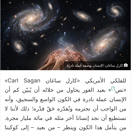
كارل ساغان: الإنسان بوصفه عُملة نادرة
للفلكي الأمريكي «كارل ساغان Carl Sagan»
[¹]
«نص
» بعيد الغور يحاول من خلاله أن يُبيّن كم أن
الإنسان عملة نادرة في الكون الواسع والسحيق، وأنه
من الواجب أن نحترمه ونُقدّره حَقّ قدْره؛ ذلك لأننا لا
نستطيع أن نجد إنسانا آخر مثله في مائة مليار مجرة.
من يتأمل هذا الكون وينظر – من بعيد – إلى كوكبنا