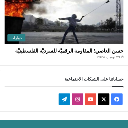
حوارات
حسن العاصي؛ المقاومة الرقميَّة للسرديَّة الفلسطينيَّة
23 نوفمبر، 2024
حساباتنا على الشبكات الاجتماعية
‫X
فيسبوك
‫YouTube
انستقرام
تيلقرام