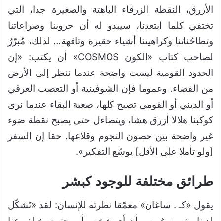
الأزرق، النقطة الزرقاء الباهتة والصغيرة جدا، التي
تختفي كلما ابتعدنا، سيبدو له أن حروبنا وصراعاتنا
وتطاحُناتنا وكراهيتنا أشياء حقيرة وتافهة… لذلك، مُبرّرٌ
لصاحب كتاب «الكون COSMOS» أن يكتب: «إن
الحدود القومية ليست واضحة عندما ننظر إلى الأرض
من الفضاء. وعموما فإن الشوفينية أو التعصب العرقي
أو الديني أو القومي تصبح كلها، صعبة البقاء عندما نرى
كوكبنا هلالا أزرق هشا، ويتضاءل حتى يصبح نقطة ضوء
غير واضحة بين حصون النجوم وقلاعها. حقا إن السفر
[ولو تأملا على الأقل] يوسّع التفكير».
طرائق مختلفة للوجود كبشر
يقول «كـ . ساغان» معمّقا نظرته للإنسان: لقد «تَشكّل
لدينا مفهوم غريب بأن أي شخص أو مجتمع يختلف عنا