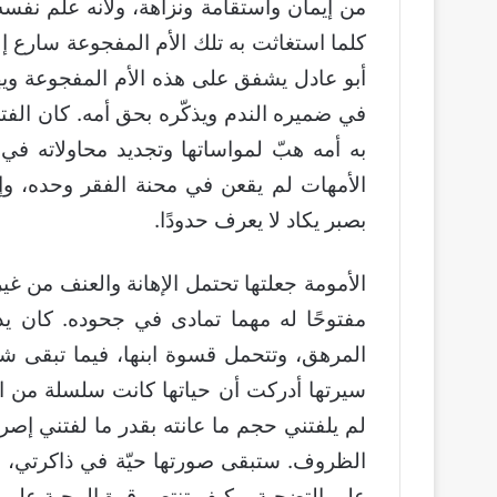
من إيمان واستقامة ونزاهة، ولأنه علّم نفسه 
كلما استغاثت به تلك الأم المفجوعة سارع إلى
أبو عادل يشفق على هذه الأم المفجوعة ويه
في ضميره الندم ويذكّره بحق أمه. كان الفتى 
به أمه هبّ لمواساتها وتجديد محاولاته ف
الأمهات لم يقعن في محنة الفقر وحده، وإن
بصبر يكاد لا يعرف حدودًا.
الأمومة جعلتها تحتمل الإهانة والعنف من غير
مفتوحًا له مهما تمادى في جحوده. كان ي
المرهق، وتتحمل قسوة ابنها، فيما تبقى شف
سيرتها أدركت أن حياتها كانت سلسلة من المح
لم يلفتني حجم ما عانته بقدر ما لفتني إص
الظروف. ستبقى صورتها حيّة في ذاكرتي، ل
على التضحية، وكيف تنتصر قوة المحبة على ا