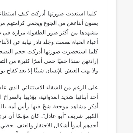
كلما استعدت صورتها أدركت كيف استطاعت
يصون أبناءهن من الجوع ويجمي كرامتهم من 
مشهدها من أكثر صور الطفولة مرارة في ذا
أعباء الحياة بصمت وجَلَد نادر نيابة عن الأب
كلما استحضرت صورتها أدركت حجم التضحي
إرادتهن سندًا خفيًا حمى أسرًا كثيرة من الت
ولا يهب العيش للإنسان شيئًا إلا بعد كفاح ي
على الرغم من الشقاء الاستثنائي الذي عاش
أحد أبنائها شديد العدوانية، يؤذيها بالصرا
أذكر مشاهد موجعة شجّ فيها رأس أمه با
الكبير شريف “أبو عادل”. كان مؤلمًا أن تر
أحدهم أسوأ أشكال الاحتقار والعنف. حظي أب