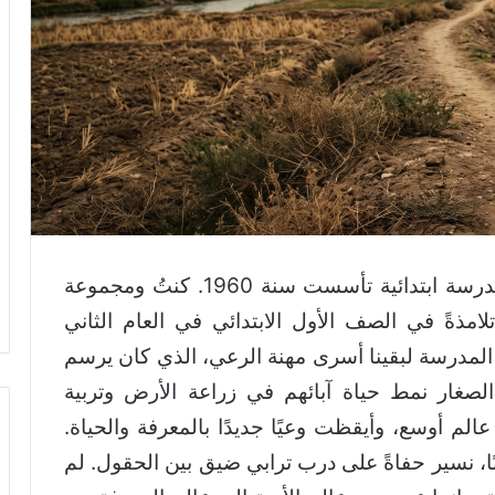
بعد قريتنا نحو ستة كيلومترات عن أقرب مدرسة ابتدائية تأسست سنة 1960. كنتُ ومجموعة
ذةً في الصف الأول الابتدائي في العام الثاني
ه المدرسة لبقينا أسرى مهنة الرعي، الذي كان يرسم
الصغار نمط حياة آبائهم في زراعة الأرض وتربية
الم أوسع، وأيقظت وعيًا جديدًا بالمعرفة والحياة.
يابًا، نسير حفاةً على درب ترابي ضيق بين الحقول. لم