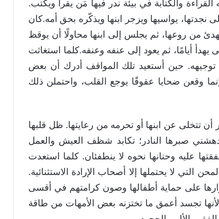
القراءة والكتابة في بيئة ندر فيها مَن يقرأ ويكتب.
 نجدتها، يواسيها ويزجر ابنها ويذكّره بحق أمه.كان
دئ من روعها، ثم يجلس إلى ابنها محاولًا أن يوقظ
يهدأ أيامًا، ثم يعود إلى عنفه وعنفه.كلما استغاثت
ي توجيهه. حين أستعيد تلك المواقف أدرك أن بعض
ما وقعن ضحايا عقوقًا يوجع القلب، واحتملن ذلك
 أن تتخلى عن ابنها أو تحرمه من رعايتها. ظل قلبها
دهشني صبرها النادر؛ تكابد شظف العيش والعمل
قتها عليه وحنانها نحوه لا ينطفئان. كلما استعدت
ن التي لا يحتملها إلا أصحاب الإرادة الاستثنائية.
رارها على حماية أطفالها وصون كرامتهم في أقسى
أنها تجسد أعمق ما تختزنه بعض الأمهات من طاقة
لفقر والألم والجحود.