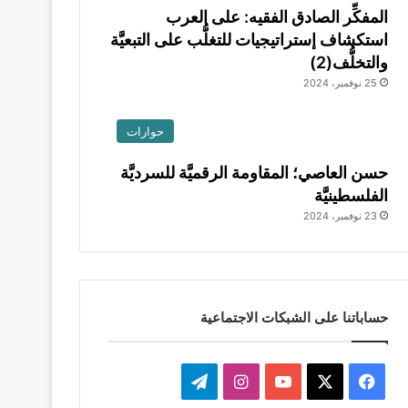
المفكِّر الصادق الفقيه: على العرب
استكشاف إستراتيجيات للتغلُّب على التبعيَّة
والتخلُّف(2)
25 نوفمبر، 2024
حوارات
حسن العاصي؛ المقاومة الرقميَّة للسرديَّة
الفلسطينيَّة
23 نوفمبر، 2024
حساباتنا على الشبكات الاجتماعية
‫X
فيسبوك
‫YouTube
انستقرام
تيلقرام