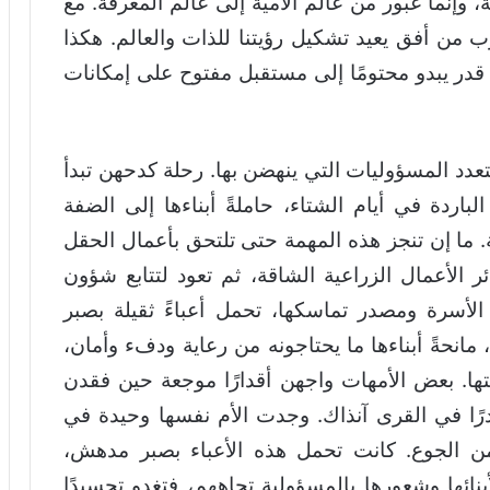
وإنما عبور من عالم الأمية إلى عالم المعرفة. مع
ب من أفق يعيد تشكيل رؤيتنا للذات والعالم. هكذا
 قدر يبدو محتومًا إلى مستقبل مفتوح على إمكانات
لتعدد المسؤوليات التي ينهضن بها. رحلة كدحهن تبدأ
باردة في أيام الشتاء، حاملةً أبناءها إلى الضفة
. ما إن تنجز هذه المهمة حتى تلتحق بأعمال الحقل
الأعمال الزراعية الشاقة، ثم تعود لتتابع شؤون
الأسرة ومصدر تماسكها، تحمل أعباءً ثقيلة بصبر
مانحةً أبناءها ما يحتاجونه من رعاية ودفء وأمان،
ا. بعض الأمهات واجهن أقدارًا موجعة حين فقدن
درًا في القرى آنذاك. وجدت الأم نفسها وحيدة في
 من الجوع. كانت تحمل هذه الأعباء بصبر مدهش،
نائها وشعورها بالمسؤولية تجاههم، فتغدو تجسيدًا