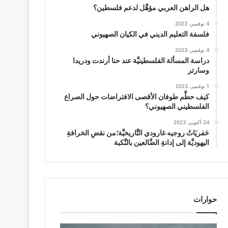
هل الراهن العربي مؤهَّل لدعم فلسطين؟
4 نوفمبر، 2023
فلسفة التعليم الديني في الكيان الصهيوني
4 نوفمبر، 2023
دراسة المسألة الفلسطينيَّة عند حنا أرندت ودريدا
وسارتر
1 نوفمبر، 2023
كيف حطَّم طوفان الأقصى الافتراضات حول الصراع
الفلسطيني الصهيوني؟
24 أكتوبر، 2023
حَفريَاتُ روجيه غارودي التَّاريخيَّة؛من نقضِ الخرافةِ
اليهوديَّة إلى إدانةِ الضَّالعين بالنَّكبة
حوارات