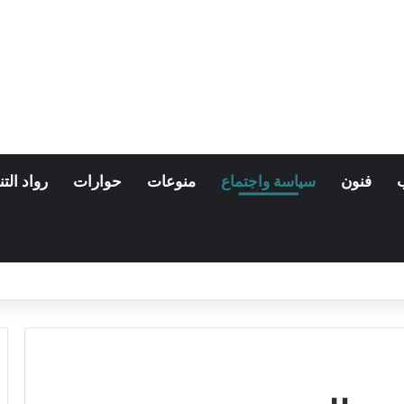
فنون
سياسة واجتماع
منوعات
حوارات
رواد التن