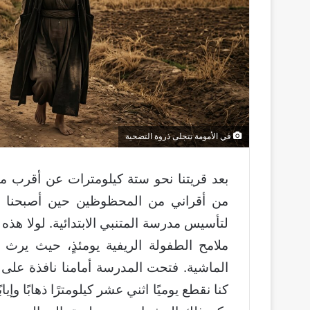
في الأمومة تتجلى ذروة التضحية
من أقراني من المحظوظين حين أصبحنا تلام
لتأسيس مدرسة المتنبي الابتدائية. لولا هذ
ملامح الطفولة الريفية يومئذٍ، حيث يرث 
الماشية. فتحت المدرسة أمامنا نافذة على ع
كنا نقطع يوميًا اثني عشر كيلومترًا ذهابًا وإ