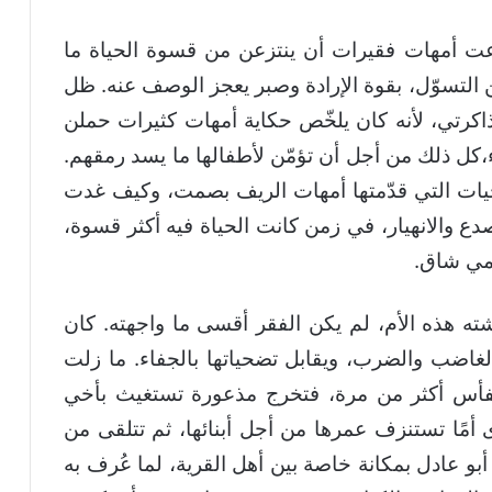
 أمهات فقيرات أن ينتزعن من قسوة الحياة ما
التسوّل، بقوة الإرادة وصبر يعجز الوصف عنه. ظل
كرتي، لأنه كان يلخّص حكاية أمهات كثيرات حملن
ناء،كل ذلك من أجل أن تؤمّن لأطفالها ما يسد رمقهم.
ات التي قدّمتها أمهات الريف بصمت، وكيف غدت
صدع والانهيار، في زمن كانت الحياة فيه أكثر قسوة،
ومي شاق.
ته هذه الأم، لم يكن الفقر أقسى ما واجهته. كان
خ الغاضب والضرب، ويقابل تضحياتها بالجفاء. ما زلت
لفأس أكثر من مرة، فتخرج مذعورة تستغيث بأخي
ى أمًا تستنزف عمرها من أجل أبنائها، ثم تتلقى من
و عادل بمكانة خاصة بين أهل القرية، لما عُرف به