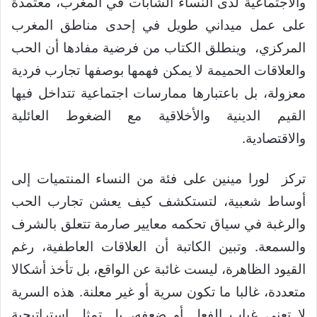
والاجتماعية لدى النساء الشابات في المغرب، معتمدة
على عمل ميداني طويل في إحدى مناطق المغرب
المركزي، وينطلق الكتاب من فرضية مفادها أن الحب
والعلاقات الحميمة لا يمكن فهمها بوصفها تجارب فردية
معزولة، بل باعتبارها ممارسات اجتماعية تتداخل فيها
القيم الدينية والأخلاقية مع الضغوط العائلية
والاقتصادية.
تركز لورا مينين على فئة من النساء المنتميات إلى
أوساط شعبية، لتستكشف كيف يعشن تجارب الحب
والرغبة في سياق تحكمه معايير صارمة تتعلق بالشرف
والسمعة. وتبين الكاتبة أن العلاقات العاطفية، رغم
القيود الظاهرة، ليست غائبة عن الواقع، بل تأخذ أشكالا
متعددة، غالبا ما تكون سرية أو غير معلنة. هذه السرية
لا تعني غياب الفعل أو ضعفه، بل تمثل استراتيجية