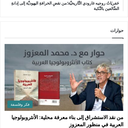
حَفريَاتُ روجيه غارودي التَّاريخيَّة؛من نقضِ الخرافةِ اليهوديَّة إلى إدانةِ
الضَّالعين بالنَّكبة
حوارات
فكر وفلسفة
من نقد الاستشراق إلى بناء معرفة محلية: الأنثروبولوجيا
العربية في منظور المعزوز