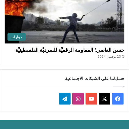
حوارات
حسن العاصي؛ المقاومة الرقميَّة للسرديَّة الفلسطينيَّة
23 نوفمبر، 2024
حساباتنا على الشبكات الاجتماعية
‫X
فيسبوك
‫YouTube
انستقرام
تيلقرام