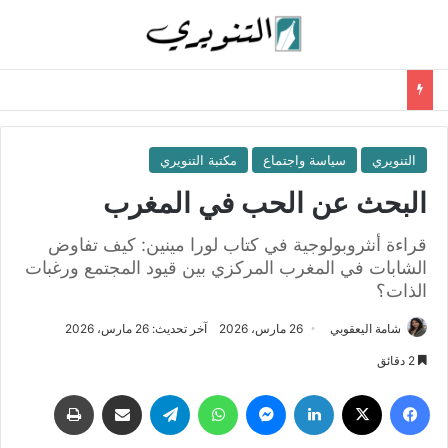
التنويري
سياسة واجتماع
مكتبة التنويري
البحث عن الحب في المغرب
قراءة أنثروبولوجية في كتاب لورا مينين: كيف تفاوض
الشابات في المغرب المركزي بين قيود المجتمع ورغبات
الذات؟
شامة اليعقوبي
26 مارس، 2026
آخر تحديث: 26 مارس، 2026
2 دقائق
فيسبوك
‫X
لينكدإن
ماسنجر
واتساب
تيلقرام
مشاركة عبر البريد
طباعة