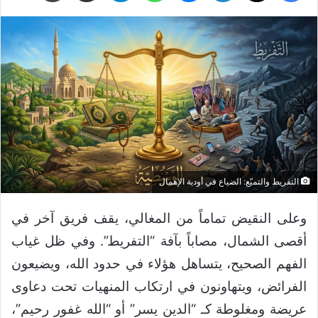
التفريط والتميّع: الضياع في أودية الإهمال
وعلى النقيض تماماً من المغالي، يقف فريق آخر في
أقصى الشمال، مصاباً بآفة “التفريط”. وفي ظل غياب
الفهم الصحيح، يتساهل هؤلاء في حدود الله، ويضيعون
الفرائض، ويتهاونون في ارتكاب المنهيات تحت دعاوى
عريضة ومغلوطة كـ “الدين يسر” أو “الله غفور رحيم”،