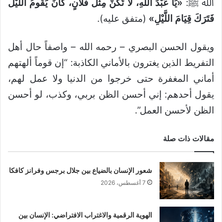
الله ﷺ:
«يَا عَبْدَ اللَّهِ، لَا تَكُنْ مِثْلَ فُلَانٍ، كَانَ يَقُومُ اللَّيْلَ
فَتَرَكَ قِيَامَ اللَّيْلِ»
(متفق عليه).
ويقول الحسن البصري – رحمه الله – واصفاً حال أهل
التفريط الذين يغترون بالأماني الكاذبة: “إن قوماً ألهتهم
أماني المغفرة حتى خرجوا من الدنيا ولا عمل لهم،
يقول أحدهم: إني أحسن الظن بربي، وكذب، لو أحسن
الظن لأحسن العمل”.
مقالات ذات صلة
شعور الإنسان بالضياع بين جلال برجس وفرانز كافكا
7 أغسطس، 2026
الهوية الرقمية والاغتراب الافتراضي: الإنسان بين