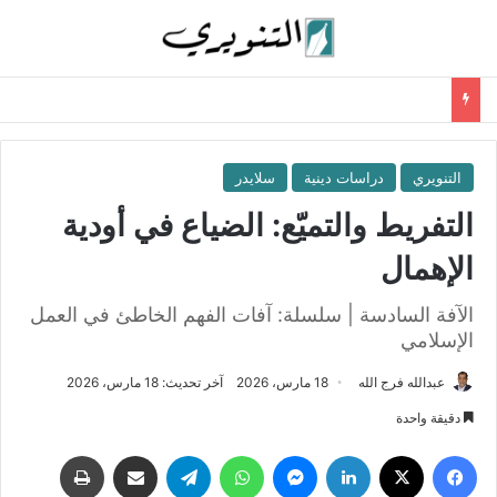
التنويري
دراسات دينية
سلايدر
التفريط والتميّع: الضياع في أودية
الإهمال
الآفة السادسة | سلسلة: آفات الفهم الخاطئ في العمل
الإسلامي
عبدالله فرج الله
18 مارس، 2026
آخر تحديث: 18 مارس، 2026
دقيقة واحدة
فيسبوك
‫X
لينكدإن
ماسنجر
واتساب
تيلقرام
مشاركة عبر البريد
طباعة