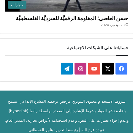
حوارات
حسن العاصي؛ المقاومة الرقميَّة للسرديَّة الفلسطينيَّة
23 نوفمبر، 2024
حساباتنا على الشبكات الاجتماعية
‫X
فيسبوك
‫YouTube
انستقرام
تيلقرام
شروط الاستخدام محتوى التنويري مرخص برخصة المشاع الإبداعي. يسمح
بإعادة نشر المواد بشرط الإشارة إلى المصدر بواسطة رابط (hyperlink)،
وعدم إجراء تغييرات على النص، وعدم استخدامه لأغراض تجارية. المدير العام:
عبيدة فرج الله | رئيسة التحرير: هاجر القحطاني