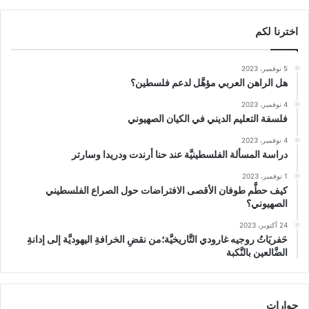
اخترنا لكم
5 نوفمبر، 2023
هل الراهن العربي مؤهَّل لدعم فلسطين؟
4 نوفمبر، 2023
فلسفة التعليم الديني في الكيان الصهيوني
4 نوفمبر، 2023
دراسة المسألة الفلسطينيَّة عند حنا أرندت ودريدا وسارتر
1 نوفمبر، 2023
كيف حطَّم طوفان الأقصى الافتراضات حول الصراع الفلسطيني
الصهيوني؟
24 أكتوبر، 2023
حَفريَاتُ روجيه غارودي التَّاريخيَّة؛من نقضِ الخرافةِ اليهوديَّة إلى إدانةِ
الضَّالعين بالنَّكبة
حوارات