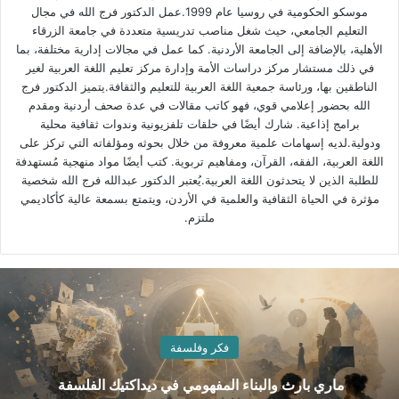
موسكو الحكومية في روسيا عام 1999.عمل الدكتور فرج الله في مجال
التعليم الجامعي، حيث شغل مناصب تدريسية متعددة في جامعة الزرقاء
الأهلية، بالإضافة إلى الجامعة الأردنية. كما عمل في مجالات إدارية مختلفة، بما
في ذلك مستشار مركز دراسات الأمة وإدارة مركز تعليم اللغة العربية لغير
الناطقين بها، ورئاسة جمعية اللغة العربية للتعليم والثقافة.يتميز الدكتور فرج
الله بحضور إعلامي قوي، فهو كاتب مقالات في عدة صحف أردنية ومقدم
برامج إذاعية. شارك أيضًا في حلقات تلفزيونية وندوات ثقافية محلية
ودولية.لديه إسهامات علمية معروفة من خلال بحوثه ومؤلفاته التي تركز على
اللغة العربية، الفقه، القرآن، ومفاهيم تربوية. كتب أيضًا مواد منهجية مُستهدفة
للطلبة الذين لا يتحدثون اللغة العربية.يُعتبر الدكتور عبدالله فرج الله شخصية
مؤثرة في الحياة الثقافية والعلمية في الأردن، ويتمتع بسمعة عالية كأكاديمي
ملتزم.
فكر وفلسفة
ماري بارث والبناء المفهومي في ديداكتيك الفلسفة