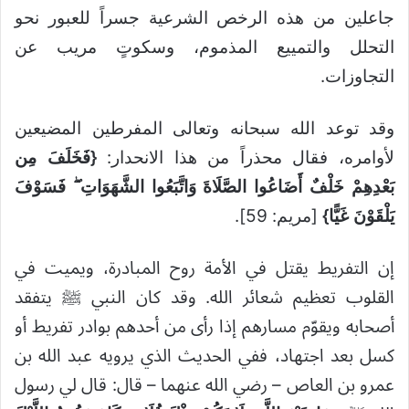
جاعلين من هذه الرخص الشرعية جسراً للعبور نحو
التحلل والتمييع المذموم، وسكوتٍ مريب عن
التجاوزات.
وقد توعد الله سبحانه وتعالى المفرطين المضيعين
لأوامره، فقال محذراً من هذا الانحدار:
{فَخَلَفَ مِن
بَعْدِهِمْ خَلْفٌ أَضَاعُوا الصَّلَاةَ وَاتَّبَعُوا الشَّهَوَاتِ ۖ فَسَوْفَ
يَلْقَوْنَ غَيًّا}
[مريم: 59].
إن التفريط يقتل في الأمة روح المبادرة، ويميت في
القلوب تعظيم شعائر الله. وقد كان النبي ﷺ يتفقد
أصحابه ويقوّم مسارهم إذا رأى من أحدهم بوادر تفريط أو
كسل بعد اجتهاد، ففي الحديث الذي يرويه عبد الله بن
عمرو بن العاص – رضي الله عنهما – قال: قال لي رسول