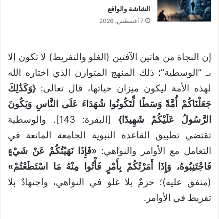
الشاشة والواقع
7 أغسطس، 2026
إن النجاة من هاتين الآفتين (الغلو والتفريط) لا تكون إلا
بـ “الوسطية”؛ ذلك المنهج المتوازن الذي اختاره الله
لهذه الأمة ليكون ميزان حياتها، قال تعالى:
{وَكَذَٰلِكَ
جَعَلْنَاكُمْ أُمَّةً وَسَطًا لِّتَكُونُوا شُهَدَاءَ عَلَى النَّاسِ وَيَكُونَ
الرَّسُولُ عَلَيْكُمْ شَهِيدًا}
[البقرة: 143]. والوسطية
تقتضي تطبيق القاعدة النبوية الجامعة المانعة في
التعامل مع الأوامر والنواهي:
«فَإِذَا نَهَيْتُكُمْ عَنْ شَيْءٍ
فَاجْتَنِبُوهُ، وَإِذَا أَمَرْتُكُمْ بِأَمْرٍ فَأْتُوا مِنْهُ مَا اسْتَطَعْتُمْ»
(متفق عليه)؛ حزمٌ بلا غلو في النواهي، واجتهادٌ بلا
تفريط في الأوامر.