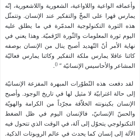
وأعماقه الواعية واللاواعية، الشعورية واللاشعورية، إنّه
يمارس قهرا على المخّ والتفكير عند الإنسان. وتتمثّل
هذه الثورة التكنولوجية المدمّرة في ما يطلق عليه
اليوم ثورة المعلومات والثّورة الرّقميّة. وهذا يعني في
نهاية الأمر أنّ التّهديد أصبح ينال من الإنسان بوصفه
كائنا عاقلا يمارس ملكة التفكير وكائنا يمارس فعاليّة
)
(
المشاعر والأحاسيس الإنسانيّة ”
.
لقد دفعت هذه التّطوّرات المبهرة المفزعة الإنسانيّة
إلى حالة اغترابيّة لا مثيل لها في تاريخ الوجود. وأصبح
الإنسان بكينونته الخلاّقة مجرّداً من الكرامة والهويّة
والحسّ الإنسانيّ، فالإنسان اليوم في ظل الضغط
التكنولوجي يتحوّل إلى آلة، في الوقت الذي تتحول فيه
الآلة إلى إنسان كما يحدث في عالم الروبوتات الذكية.