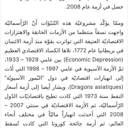
حصل في أزمة عام 2008.
وممّا يؤكّد مشروعيّة هذه التّنبّؤات أنّ الرّأسماليّة
واجهت نسقاً منتظما من الأزمات الخانقة والاهتزازات
الاقتصاديّة العنيفة التي تواترت بقوّة منذ أزمة الائتمان
في بريطانيا عام 1772، تلاها الكساد الاقتصادي العظيم
(Economic Depression) بين عامي 1929 – 1933،
ثمّ الأزمة الآسيوية في عامي 1997 – 1998 التي أدّت
إلى انهيارات اقتصاديّة في دول “النّمور الآسيويّة”
(Dragons asiatiques)، ويشار أيضا إلى أزمة أسعار
النفط سنة 1973 التي كادت تطيح باقتصاديّات الدّول
الرّأسماليّة، ثم الأزمة الاقتصاديّة في سنتي 2007 –
2008 التي أحدثت انهياراً ماليّاً في مختلف أنحاء
العالم، ثم أزمة جائحة كورونا التي كادت تُسقط