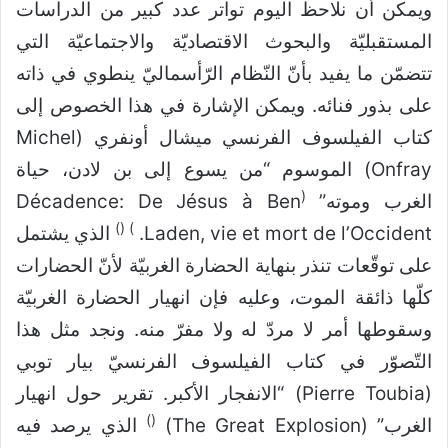
ويمكن أن نلاحظ اليوم تواتر عدد كبير من الدراسات
المستقبليّة والبحوث الاقتصاديّة والاجتماعيّة التي
تتضمّن ما يفيد بأنّ النّظام الرّأسماليّ ينطوي في ذاته
على بذور فنائه. ويمكن الإشارة في هذا الخصوص إلى
كتاب الفيلسوف الفرنسي ميشال أونفري (Michel
Onfray) الموسوم “من يسوع إلى بن لادن، حياة
(
الغرب وموته”
Décadence: De Jésus à Ben
)
) (
Laden, vie et mort de l’Occident.
الذي يشتمل
على توقّعات تنذر بنهاية الحضارة الغربيّة لأنّ الحضارات
كلّها ذائقة الموت، وعليه فإن انهيار الحضارة الغربيّة
وسقوطها أمر لا مردّ له ولا مفرّ منه. ونجد مثل هذا
التّصوّر في كتاب الفيلسوف الفرنسيّ بيار توبي
(Pierre Toubia) “الانفجار الأكبر. تقرير حول انهيار
)
(
الغرب” (The Great Explosion)
الذي يرصد فيه