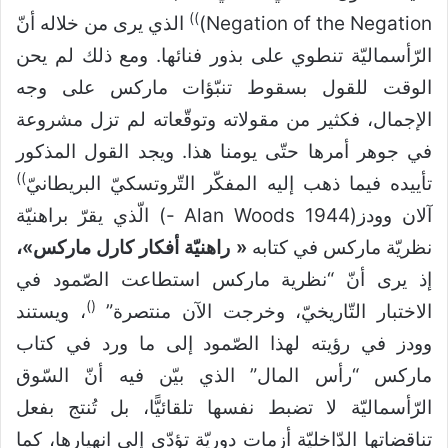
)
)
Negation of the Negation)
الذي يرى من خلاله أنّ
الرّأسماليّة تنطوي على بذور فنائها. ومع ذلك لم يحن
الوقت للقول بسقوط تنبّؤات ماركس على وجه
الإجمال، فكثير من مقولاته وتوقّعاته لم تزل مشروعة
في جوهر أمرها حتّى يومنا هذا. ويجد القول المذكور
)
)
تأييده فيما ذهب إليه المفكّر التّروتسكيّ البريطانيّ
آلان وودز(Alan Woods 1944 -) الّذي يقرّ براهنيّة
نظريّة ماركس في كتابه
« راهنيّة أفكار كارل ماركس»،
إذ يرى أنّ “نظرية ماركس استطاعت الصّمود في
)
(
الاختبار التّاريخيّ، وخرجت الآن منتصرة”
، ويستند
وودز في رؤيته لهذا الصّمود إلى ما ورد في كتاب
ماركس “رأس المال” الذي بيّن فيه أنّ السّوق
الرّأسماليّة لا تضبط نفسها تلقائيًّا، بل تُنتج بفعل
تناقضاتها الدّاخليّة أزمات دوريّة تؤدّي إلى انهيارها، كما