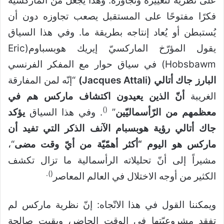
على نظرية لتغييره وتجاوزه. وهذا يجعل من الماركسية
فكرًا مفتوحًا على المستقبل يصعب تجاوزه دون أن
يُستبطن أو يُعاد إنتاجه بطريقة ما. وفي هذا السياق
يقول المؤرّخ الماركسيّ إيريك هوبسباوم(Eric
Hobsbawm) في سياق حوار مع المفكر الفرنسي
البارز جاك أتالي (Jacques Attali)
“إنّه لمن المفارقة
الغريبة
أنّ الذين يعيدون اكتشاف ماركس هم في
)
(
معظمهم من الرّأسماليّين
”
. وفي هذا السياق
يؤكد
جاك أتالي رؤية هوبسبام الآنف الذكر التي تفيد أن
ماركس هو اليوم “أكثر أهمّيّة من أيّ وقت مضى
“،
مشيراً إلى أنّ تحليلاته الرأسمالية ما تزال تكشف
).
(
الكثير من أوجه الاختلال في العالم المعاصر
ويمكننا القول في هذا الاتّجاه: إنّ نظرية ماركس لم
تفقد مشروعيّتها في الوقت الحاضر، وبقيت صالحة