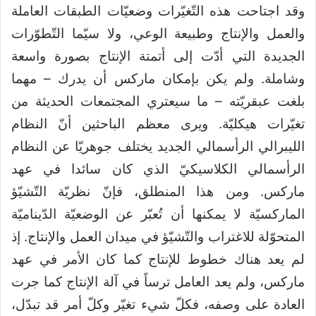
وقد اجتاحت هذه التّغيّرات وضعيّات الطبقات العاملة
والعمل والإنتاج وطبيعة الوعي، ولا سيّما التّطوّرات
الجديدة التي أدّت إلى أتمتة الإنتاج بصورة واسعة
وشاملة. ولم يكن بإمكان ماركس أن يدرك – مهما
بلغت عبقريّته – ما سيعتري المجتمعات الحديثة من
تغيّرات هيكليّة. ويرى معظم الباحثين أنّ النظام
الليبرالي الرأسمالي الجديد يختلف جوهريّا عن النظام
الرأسمالي الكلاسيكيّ الذي كان سائدا في عهد
ماركس. ومن هذا المنطلق، فإنّ نظريّة التّشيّؤ
الماركسيّة لا يمكنها أن تُعبّر عن الوضعيّة الدّيناميّة
المتحوّلة للاغتراب والتّشيّؤ في ميدان العمل والإنتاج. إذ
لم يعد هناك خطوط للإنتاج كما كان الأمر في عهد
ماركس، ولم يعد العامل ترساً في آلة الإنتاج كما جرت
العادة على وصفه، فكلّ شيء تغيّر وكلّ أمر قد تبدّل،