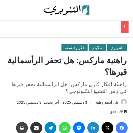
التنويري
سلايدر
فكر وفلسفة
راهنية ماركس: هل تحفر الرأسمالية
قبرها؟
راهنيّة أفكار كارل ماركس: هل الرأسمالية تحفر قبرها
في زمن التشيؤ التكنولوجي؟
علي أسعد وطفة
3 ديسمبر، 2025
آخر تحديث: 3 ديسمبر، 2025
25 دقائق
فيسبوك
‫X
لينكدإن
ماسنجر
واتساب
تيلقرام
مشاركة عبر البريد
طباعة