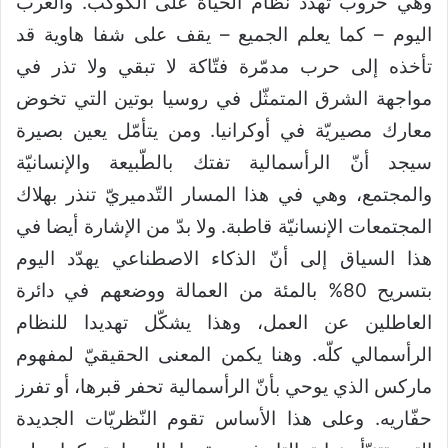
وهي حروب تهدّد نظام الحياة على الكوكب. والغرب
اليوم – كما يعلم الجميع – يقف على شفا هاوية قد
تأخذه إلى حرب مدمّرة فتّاكة لا تبقي ولا تذر في
مواجهة الشرق المتمثّل في روسيا بوتين التي تخوض
معارك مصيريّة في أوكرانيا. ومن يتأمّل يعين بصيرة
سيجد أنّ الرأسمالية تفتك بالطّبيعة والإنسانيّة
والمجتمع، وهي في هذا المسار التّدميريّ تنذر بهلاك
المجتمعات الإنسانيّة قاطبة. ولا بدّ من الإشارة أيضا في
هذا السياق إلى أنّ الذكاء الاصطناعي يهدّد اليوم
بتسريح 80% بالمئة من العمالة ووضعهم في دائرة
العاطلين عن العمل، وهذا يشكّل تهديدا للنظام
الرأسمالي كلّه. وهنا يكمن المعنى الحقيقيّ لمفهوم
ماركس الذي يوحي بأنّ الرأسمالية تحفر قبرها، أو تفرز
حفّاريه. وعلى هذا الأساس تقوم النّظريّات الجديدة