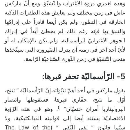
وهذه لعَمري ذروة الاغتراب والتّشيّؤ. ومع أنّ ماركس
عاش في زمن مختلف ولم يعايش هذه الطفرات الذكية
الخارقة في التطور، ولم يكن أيضا قادراً على إدراكها
والتنبؤ بها فإنه رغم ذلك لم يخطئ أبداً في إدراك
الجوهر الاغترابيّ للرأسمالية، ولم يكن بالإمكان له أو
لأيّ أحد آخر في زمنه أن يدرك الصّيرورة التي سيتّخذها
منحى التّشيّؤ في زمن الثّورة الصّناعيّة الرّابعة.
5- الرّأسماليّة تحفر قبرها:
يقول ماركس في أحد أهمّ تنبّؤاته إنّ الرّأسماليّة ” تنتج،
أوّل ما تنتج، حفّاري قبرها، فسقوطها وانتصار
)
(
البروليتاريا أمران حتميّان”
. وهو في هذه الرّؤية
الاقتصاديّة يستند أيضا إلى قوانينه الديالكتيكية، ولا
سيّما قانون ” نفي النّفي ” (The Law of the