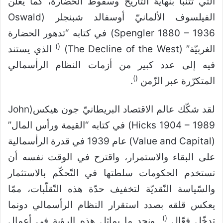
التي تتنبّأ بنهاية التاريخ وسقوط الحضارة، كما يعلن
الفيلسوف الألمانيّ أوسفالد شبنجلر (Oswald
Spengler 1880 – 1936) في كتابه “تدهور الحضارة
)
(
الغربيّة” (The Decline of the West)
الذي يستند
فيه إلى عدد كبير من أزمات النظام الرأسمالي
)
(
المتكرّرة عبر الزّمن
.
لقد شكّك عالم الاقتصاد البريطانيّ جون هيكس(John
Hicks 1904 – 1989) في كتابه “القيمة ورأس المال”
(Value and Capital) عام 1939 في قدرة الرأسمالية
على البقاء والاستمرار، واقترح في الوقت نفسه أن
تستخدم الحكومات سلطتها في التّحكّم بالاستثمار
والسّياسة النّقديّة لتخفيف حدّة هذه التّقلّبات، ممّا
يعكس قلقه بصدد استقرار النظام الرأسمالي دونما
)
(
تدخّل فعّال
. ونجد ما يماثل هذه الرؤية في أعمال