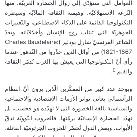
العوامل التي ستؤدّي إلى زوال الحضارة الغربيّة، منها
النّزعة الاستهلاكيّة، وهيمنة الثقافة المادّيّة وسيطرة
التكنولوجيا القائمة على الذكاء الاصطناعي، والتّغييرات
الجوهريّة التي تنتاب روح الإنسان وأخلاقيّاته. ويعدّ
الشاعر الفرنسيّ شارل بودلير (Charles Baudelaire:
1821-1867) من أوائل الذين حذّروا من التّدهور عندما
رأى أنّ التكنولوجيا التي يعيش بها الغرب تُدمّر الثقافة
)
(
والقيم
.
ويوجد عدد كبير من المفكّرين الّذين يرون أنّ النظام
الرأسمالي يعاني تواتر الأزمات الاقتصادية والاجتماعية
والسياسية بالغة الخطورة التي لا تهدّده هو فحسب، بل
تهدّد الحضارة الإنسانيّة برمّتها، فالحروب النّوويّة تدقّ
الأبواب، وبعض الدول تُحضّر للحروب الجرثوميّة القاتلة،