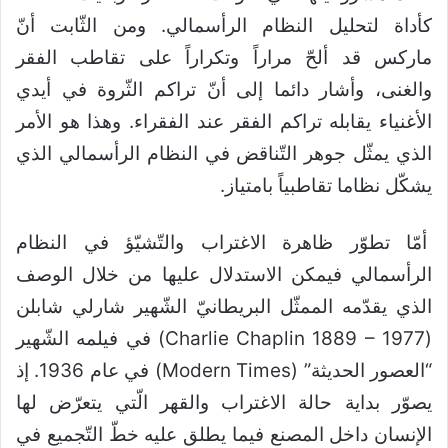
كأداة لتحليل النظام الرأسمالي. ومن الثّابت أنّ
ماركس قد ألحّ مراراً وتكراراً على تقاطب الفقر
والغنى، وأشار دائما إلى أنّ تراكم الثّروة في أيدي
الأغنياء يقابله تراكم الفقر عند الفقراء. وهذا هو الأمر
الذي يمثّل جوهر التّناقض في النظام الرأسمالي الذي
يشكّل نظاما تقاطبياً بامتياز.
أمّا تطوّر ظاهرة الاغتراب والتّشيّؤ في النظام
الرأسمالي فيمكن الاستدلال عليها من خلال الوصف
الذي يقدّمه الممثّل البريطانيّ الشّهير شارلي شابلن
(Charlie Chaplin 1889 – 1977) في فيلمه الشّهير
“العصور الحديثة” (Modern Times) في عام 1936. إذ
يصوّر بداية حالة الاغتراب والقهر الّتي يتعرّض لها
الإنسان داخل المصنع فيما يطلق عليه خطّ التّجميع في