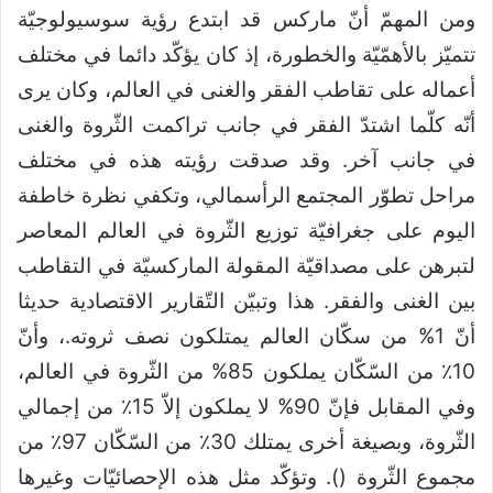
ومن المهمّ أنّ ماركس قد ابتدع رؤية سوسيولوجيّة
تتميّز بالأهمّيّة والخطورة، إذ كان يؤكّد دائما في مختلف
أعماله على تقاطب الفقر والغنى في العالم، وكان يرى
أنّه كلّما اشتدّ الفقر في جانب تراكمت الثّروة والغنى
في جانب آخر. وقد صدقت رؤيته هذه في مختلف
مراحل تطوّر المجتمع الرأسمالي، وتكفي نظرة خاطفة
اليوم على جغرافيّة توزيع الثّروة في العالم المعاصر
لتبرهن على مصداقيّة المقولة الماركسيّة في التقاطب
بين الغنى والفقر. هذا وتبيّن التّقارير الاقتصادية حديثا
أنّ 1% من سكّان العالم يمتلكون نصف ثروته.، وأنّ
10٪ من السّكّان يملكون 85% من الثّروة في العالم،
وفي المقابل فإنّ 90% لا يملكون إلاّ 15٪ من إجمالي
الثّروة، وبصيغة أخرى يمتلك 30٪ من السّكّان 97٪ من
مجموع الثّروة (). وتؤكّد مثل هذه الإحصائيّات وغيرها