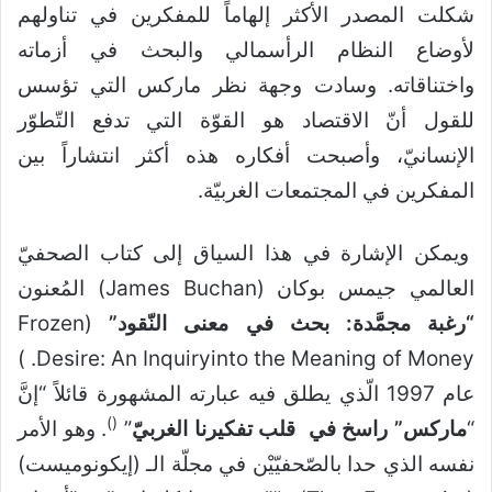
شكلت المصدر الأكثر إلهاماً للمفكرين في تناولهم
لأوضاع النظام الرأسمالي والبحث في أزماته
واختناقاته. وسادت ‏وجهة نظر ماركس التي تؤسس
للقول أنّ الاقتصاد هو القوّة التي تدفع التّطوّر
الإنسانيّ، وأصبحت أفكاره هذه أكثر انتشاراً بين
المفكرين في ‏المجتمعات الغربيّة.
ويمكن الإشارة في هذا السياق إلى كتاب الصحفيّ
العالمي جيمس بوكان (James Buchan) المُعنون
“رغبة مجمَّدة: بحث ‏في معنى النّقود”
(Frozen
Desire: An Inquiryinto the Meaning of Money. )
عام 1997 الّذي يطلق فيه عبارته المشهورة قائلاً “إنَّ
)
(
“
ماركس” راسخ في ‏ قلب تفكيرنا الغربيّ
”
. وهو الأمر
نفسه الذي حدا بالصّحفيّيْن في مجلّة الـ (إيكونوميست)