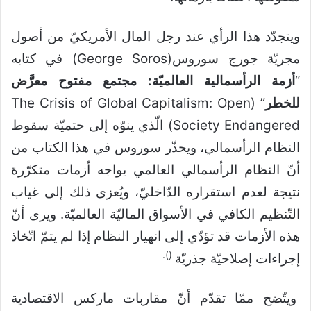
ويتجدّد هذا الرأي عند رجل المال الأمريكيّ من أصول
مجريّة جورج سوروس(George Soros) في كتابه
“
أزمة الرأسمالية العالميّة: ‏مجتمع مفتوح معرَّض
للخطر
” (The Crisis of Global Capitalism: Open
Society Endangered) الّذي ينوّه إلى حتميّة سقوط
النظام الرأسمالي، ويحذّر سوروس في هذا الكتاب من
أنّ النظام الرأسمالي العالمي يواجه أزمات متكرّرة
نتيجة لعدم استقراره الدّاخليّ، ويُعزى ذلك إلى غياب
التّنظيم الكافي في الأسواق الماليّة العالميّة. ويرى أنّ
هذه الأزمات قد تؤدّي إلى انهيار النظام إذا لم يتمّ اتّخاذ
).
(
إجراءات إصلاحيّة جذريّة
ويتّضح ممّا تقدّم أنّ مقاربات ماركس الاقتصادية