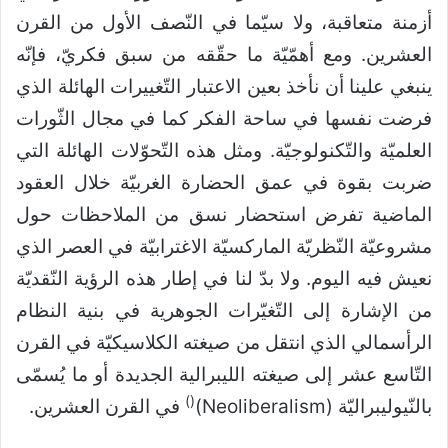
أزمنة متعاقبة، ولا سيّما في النّصف الأول من القرن
العشرين. ومع أهمّيّة ما حقّقه من سبق فكريّ، فإنّه
ينبغي علينا أن نأخذ بعين الاعتبار التّغييرات الهائلة الذي
فرضت نفسها في ساحة الفكر كما في مجال الثّورات
العلميّة والتّكنولوجيّة. ومثل هذه التّحوّلات الهائلة التي
ضربت بقوة في عمق الحضارة الغربيّة خلال العقود
الماضية تفرض استحضار نسق من الملاحظات حول
مشروعيّة النّظريّة الماركسيّة الاغترابيّة في العصر الذي
نعيش فيه اليوم. ولا بدّ لنا في إطار هذه الرؤية النّقديّة
من الإشارة إلى التّغيّرات الجوهرية في بنية النظام
الرأسمالي الذي انتقل من صيغته الكلاسيكيّة في القرن
التّاسع عشر إلى صيغته الليبرالية الجديدة أو ما يُسمّى
)
(
بالنّيوليبراليّة (Neoliberalism)
في القرن العشرين.