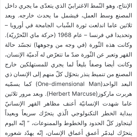
الإنتاج، وهو النّمط الاغترابيّ الذي يتعدّى ما يجري داخل
المصنع وسط العمل، فيشمل ما يحدث خارجه. وبعد
ثلاثين عاما اندلعت ثورة الشّباب الجامحة في أوروبا –
وتحديدا في فرنسا – عام 1968 (حركة ماي التّحرّريّة).
وكانت هذه الثّورة (في وجه من وجوهها) تجسّد حالة
القهر وتعبر عن الثّورة ضدّ ما تتعرّض له آدميّة الإنسان،
وكانت أيضا وصفاً بليغاً لما يجري للمستهلكين خارج
المصنع من تنميط ينذر بتحوّل كلّ منهم إلى الإنسان ذي
البعد الواحد(One-dimensional Man) كما يسمّيه
هربرت ماركوز(Herbert Marcuse). وبعد مرور ثلاثين
عاما شهدت الإنسانيّة أعنف مظاهر القهر الإنسانيّ
ببداية الخطر التكنولوجي الّذي يتحرّك سريعاً وبعيداً
ليتجاوز كلّ الحدود والخطوط والممنوعات، ” إنّه اليوم
يتحرّك ليدمّر أعمق أعماق الإنسان، إنّه يهدّد شعوره