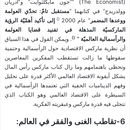
(The Economist) “”جون ‏مايكلثوايت” و”أدريان
وولدريدج” في كتابهما “
مستقبل تامّ: تحدّي العولمة
)
(
ووعدها المضمر
” عام 2000
إلى تأكيد أهمّيّة الرؤية
الماركسيّة المذهلة في تفنيد قضايا العولمة
)
(
والرأسمالية العالميّة ”
. ويمكن القول في هذا السياق
أن نظرية ماركس الاقتصادية حول الرأسمالية وحتمية
سقوطها ما زالت تستقطب المفكرين المعاصرين
وتحظى باهتمامهم وما زال كتاب ماركس رأس المال
يشكل أيقونة الاقتصاد العالمي الأكثر قدرة على تحليل
وفهم الديناميات الخفية التي تعتمدها الرأسمالية في
السيطرة على الاقتصاد العالمي وهو الكتاب الذي
تتجلى فيه قدرة ماركس وعبقريته الفكرية.
6-تقاطب الغنى والفقر في العالم: