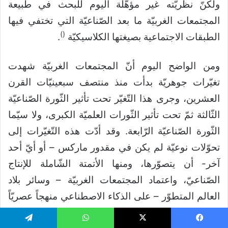
ولكنّ نظريّته غير مؤهّلة اليوم للبحث في طبيعة
المجتمعات الغربيّة ما بعد الصّناعيّة التي تختفي فيها
)
(
الطبقات الاجتماعية بصيغتها الكلاسيكيّة
.
ومن الواضح اليوم أنّ المجتمعات الغربيّة شهدت
تغيّرات جوهريّة بدأت منذ منتصف سبعينيّات القرن
العشرين، وجرى هذا التّغيّر تحت تأثير الثّورة الصّناعيّة
الثّالثة ثمّ تحت تأثير الثّورات العلميّة الكبرى، ولا سيّما
الثّورة الصّناعيّة الرّابعة. وقد أدّت هذه التّغيّرات إلى
تحوّلات نوعيّة لم يكن في مقدور ماركس – أو أيّ أحد
آخر- أن يتصوّرها، ومنها الأتمتة الشّاملة للإنتاج
الصّناعيّ، واعتماد المجتمعات الغربيّة – وسائر بلاد
العالم المتطوّر – على الذكاء الاصطناعي منهجاً عصريّاً
في معالجة مختلف مظاهر الوجود والحياة. وفي خضمّ
يسبوك
‫X
واتساب
تيلقرام