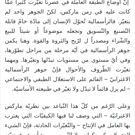
إنّ أوضاع الطبقة العاملة في عصرنا تغيّرت كثيراً عمّا
كانت عليه في زمن ماركس، لكنّ الجوهر واحد لم
يتغيّر. فالرأسمالية تُحوّل الإنسان إلى مادّة خامّ قابلة
التّصنيع والتّسويق وتجعله موضوعاً أو شيئاً للبيع
والشّراء ومصدراً ل لرّبح والثروة والقوة. وهنا يكمن
جوهر الرأسمالية في أيّة مرحلة من مراحل تطوّرها،
وفي أيّ مستوى من مستويات تبدّلها وتغيّرها. ومهما
تغيّرت الظّروف والأحوال فإنّ جوهر الرأسمالية
الاغترابيّ – القائم على الاستغلال الطبقي والاجتماعي
– لم يزل قائماً لا تبدّل ولا تغيّر في طبيعته الأساسيّة.
وعلى الرّغم من كلّ هذا التّباعد بين نظريّة ماركس
الاغترابيّة – التي وصف لنا فيها الكيفيّات التي يغترب
بها العامل في الإنتاج – والتّغيّرات الحادثة، فإنّ الشيء
الذي لا يمكن نكرانه ولا التّهوين من شأنه هو فرضيّته