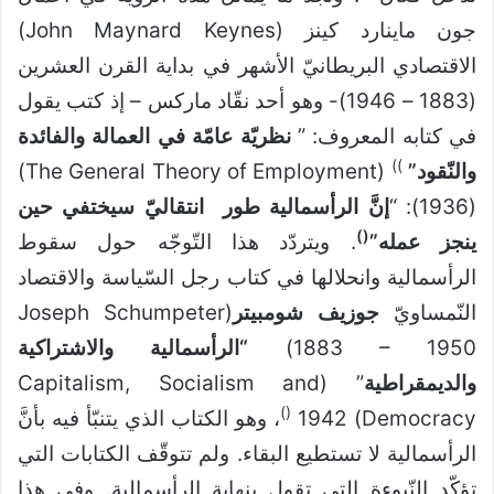
جون ماينارد كينز (John Maynard Keynes)
الاقتصادي البريطانيّ الأشهر في بداية القرن العشرين
(1883 – 1946)- وهو أحد نقّاد ماركس – إذ ‏كتب يقول
في كتابه المعروف: ”
نظريّة عامّة في العمالة والفائدة
)
)
والنّقود”
(The General Theory of Employment)
(1936): “
إنَّ الرأسمالية طور ‏ انتقاليّ سيختفي حين
)
(
ينجز عمله”
. ويتردّد هذا التّوجّه حول سقوط
الرأسمالية وانحلالها في كتاب رجل السّياسة والاقتصاد
النّمساويّ
جوزيف شومبيتر
(Joseph Schumpeter
1883 – 1950)
“الرأسمالية والاشتراكية
‏والديمقراطية
” (Capitalism, Socialism and
)
(
Democracy) 1942
، وهو الكتاب الذي يتنبّأ فيه بأنَّ
الرأسمالية لا تستطيع البقاء. ولم تتوقّف الكتابات التي
تؤكّد النّبوءة التي تقول بنهاية الرأسمالية. وفي هذا