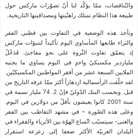
والتّناقضات، ممّا يؤكّد لنا أنّ تصوّرات ماركس حول
طبيعة هذا النظام تمتلك راهنّيتها ومصداقيتها التاريخية.
وتأخذ هذه الوضعية في التفاوت بين قطبي الفقر
والثراء طابعها المأساوي اليوم تأكيداً لتنبؤات ماركس
إذ يتعمّق تفاوت الثّروة على نحو مفاجئ. فَدَخْلُ
ملياردير مكسيكيّ واحدٍ في اليوم يساوي ما يجنيه
الملايين السبعة عشر من أفقر المواطنين المكسيكيّين.
لقد خلّفت الرأسمالية ازدهاراً أكثر ممّا عرفه التاريخ من
قبل. وبحسب البنك الدّوليّ فإنّ 2. 74 مليار نسمة في
سنة 2001 كانوا يعيشون بأقلّ من دولارين في اليوم.
وعلى هذه الصّورة – في مشهد التقاطب بين الفقر
والغنى- سيتسبّب اتّساع الهوّة بين الأثرياء والفقراء في
البلدان الغربيّة الأكثر ضعفا إلى زعزعة استقرار