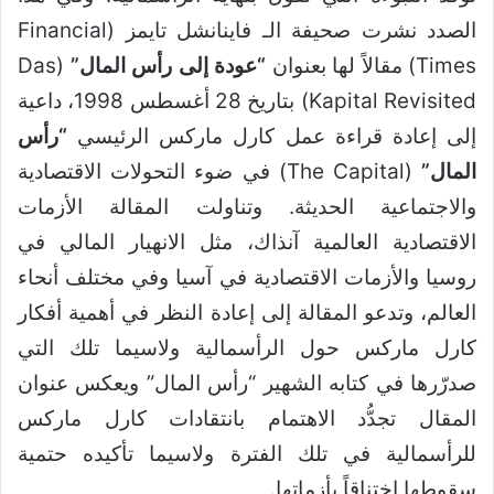
الصدد نشرت صحيفة الـ فاينانشل تايمز (Financial
Times) مقالاً لها بعنوان
“عودة إلى ‏رأس المال”
(Das
Kapital Revisited) بتاريخ 28 أغسطس 1998، داعية
إلى إعادة قراءة عمل كارل ماركس الرئيسي
“رأس
المال”
(The Capital) في ضوء التحولات الاقتصادية
والاجتماعية الحديثة. وتناولت المقالة الأزمات
الاقتصادية العالمية آنذاك، مثل الانهيار المالي في
روسيا والأزمات الاقتصادية في آسيا وفي مختلف أنحاء
العالم، وتدعو المقالة إلى إعادة النظر في أهمية أفكار
كارل ماركس حول الرأسمالية ولاسيما تلك التي
صدرّرها في كتابه الشهير “رأس المال” ويعكس عنوان
المقال تجدُّد الاهتمام بانتقادات كارل ماركس
للرأسمالية في تلك الفترة ولاسيما تأكيده حتمية
سقوطها اختناقاً بأزماتها.