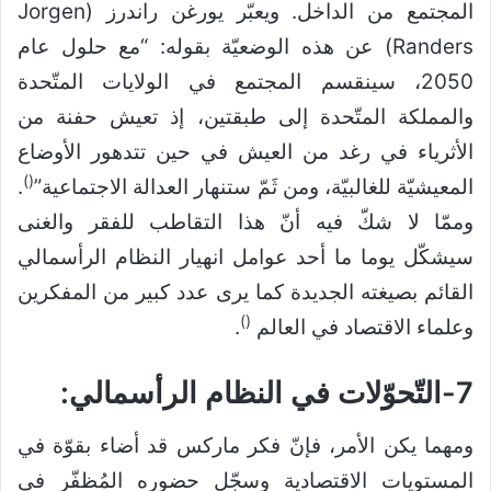
المجتمع من الداخل. ويعبّر يورغن راندرز (Jorgen
Randers) عن هذه الوضعيّة بقوله: “مع حلول عام
2050، سينقسم المجتمع في الولايات المتّحدة
والمملكة المتّحدة إلى طبقتين، إذ تعيش حفنة من
الأثرياء في رغد من العيش في حين تتدهور الأوضاع
)
(
المعيشيّة للغالبيّة، ومن ثَمّ ستنهار العدالة الاجتماعية”
.
وممّا لا شكّ فيه أنّ هذا التقاطب للفقر والغنى
سيشكّل يوما ما أحد عوامل انهيار النظام الرأسمالي
القائم بصيغته الجديدة كما يرى عدد كبير من المفكرين
)
(
وعلماء الاقتصاد في العالم
.
7-التّحوّلات في النظام الرأسمالي:
ومهما يكن الأمر، فإنّ فكر ماركس قد أضاء بقوّة في
المستويات الاقتصادية وسجّل حضوره المُظفّر في