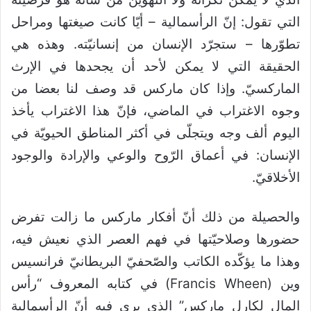
التي تقول: إنّ الرأسمالية – أيّا كانت صيغتها ومراحل
تطوّرها – ستجرّد الإنسان من إنسانيّته. وهذه هي
الحقيقة التي لا يمكن لأحد أن يجحدها في الإرث
الماركسيّ. وإذا كان ماركس قد وصف لنا بعضا من
وجوه الاغتراب في الماضي، فإنّ هذا الاغتراب يأخذ
اليوم ألف وجه ويتجلّى في أكثر المناطق الحيويّة في
الإنسان: في أعماق الرّوح والوعي والإرادة والوجود
الأخلاقيّ.
والحصيلة من ذلك أنّ أفكار ماركس ما زالت تفرض
حضورها وصلاحيّتها في فهم العصر الذي نعيش فيه،
وهذا ما يؤكّده الكاتب والصّحفيّ البريطانيّ فرانسيس
وين (Francis Wheen) في كتابه المعروف “رأس
المال لكارل ماركس” الذي يرى فيه أنّ الرأسمالية