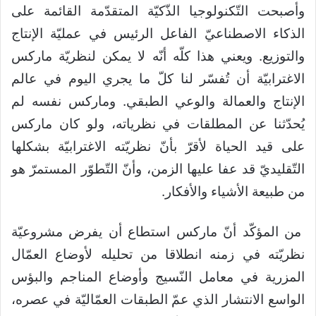
وأصبحت التّكنولوجيا الذّكيّة المتقدّمة القائمة على
الذكاء الاصطناعيّ الفاعل الرئيس في عمليّة الإنتاج
والتوزيع. ويعني هذا كلّه أنّه لا يمكن لنظريّة ماركس
الاغترابيّة أن تُفسّر لنا كلّ ما يجري اليوم في عالم
الإنتاج والعمالة والوعي الطبقي. وماركس نفسه لم
يُحدّثنا عن المطلقات في نظرياته، ولو كان ماركس
على قيد الحياة لأقرّ بأنّ نظريّته الاغترابيّة بشكلها
التّقليديّ قد عفا عليها الزمن، وأنّ التّطوّر المستمرّ هو
من طبيعة الأشياء والأفكار.
من المؤكّد أنّ ماركس استطاع أن يفرض مشروعيّة
نظريّته في زمنه انطلاقا من تحليله لأوضاع العمّال
المزرية في معامل النّسيج وأوضاع المناجم والبؤس
الواسع الانتشار الذي عمّ الطبقات العمّاليّة في عصره،