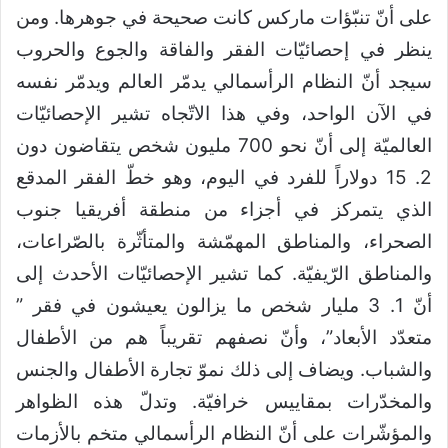
على أنّ تنبّؤات ماركس كانت صحيحة في جوهرها. ومن
ينظر في إحصائيّات الفقر والفاقة والجوع والحروب
سيجد أنّ النظام الرأسمالي يدمّر العالم ويدمّر نفسه
في الآن الواحد، وفي هذا الاتّجاه تشير الإحصائيّات
العالميّة إلى أنّ نحو 700 مليون شخص يتقاضون دون
2. 15 دولاراً للفرد في اليوم، وهو خطّ الفقر المدقع
الذي يتمركز في أجزاء من منطقة أفريقيا جنوب
الصحراء، والمناطق المهمّشة والمتأثّرة بالصّراعات،
والمناطق الرّيفيّة. كما تشير الإحصائيّات الأحدث إلى
أنّ 1. 3 مليار شخص ما يزالون يعيشون في فقر ”
متعدّد الأبعاد”، وأنّ نصفهم تقريباً هم من الأطفال
والشباب. ويضاف إلى ذلك نموّ تجارة الأطفال والجنس
والمخدّرات بمقاييس خرافيّة. وتدلّ هذه الظواهر
والمؤشّرات على أنّ النظام الرأسمالي متخم بالأزمات