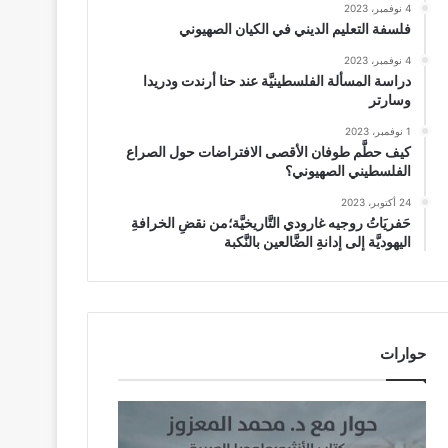
4 نوفمبر، 2023
فلسفة التعليم الديني في الكيان الصهيوني
4 نوفمبر، 2023
دراسة المسألة الفلسطينيَّة عند حنا أرندت ودريدا
وسارتر
1 نوفمبر، 2023
كيف حطَّم طوفان الأقصى الافتراضات حول الصراع
الفلسطيني الصهيوني؟
24 أكتوبر، 2023
حَفريَاتُ روجيه غارودي التَّاريخيَّة؛من نقضِ الخرافةِ
اليهوديَّة إلى إدانةِ الضَّالعين بالنَّكبة
حوارات