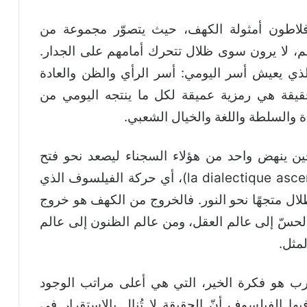
أفلاطون أمثولة الكهف، حيث يتصوّر مجموعة من
، لا يرون سوى ظلال تتحرك أمامهم على الجدار.
لذي يعيش أسر اليومي: أسر الرأي والظن والعادة
الحقيقة هي رمزية عميقة لكل ما ينتجه اليومي من
ة والسلطة واللغة والخيال الشعبي.
ين ينهض واحد من هؤلاء السجناء ليصعد نحو فتح
الكهف. هذه هي الجدلية الصاعدة (la dialectique ascendante)، أي حركة الفيلسوف الذي
لال متجهًا نحو النور. فالخروج من الكهف هو خروج
الحسّ إلى عالم العقل، ومن عالم الظنون إلى عالم
لمثل.
رب هو فكرة الخير، التي هي أعلى مراتب الوجود
يها الفيلسوف أنّ الحقيقة لا تُنال بالاستقرار في