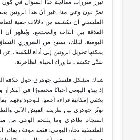
تبرز مبررات معالجة هذا السؤال في كون حياتن
تمرّ دون وعي منا، غير أنّ هذا الروتين يخف
الفلسفي أن يكشفه من دلالات خفية لتفاصيل
العلاقة بين الذات والمجتمع، ويُظهر أن ا
اليومية. لذلك، يصبح من الضروري التساؤ
يمكنها تحويل الروتين إلى أداة للكشف عن ا
شتّى تكشف ما وراء الحياة الظاهرية.
هناك مشكل فلسفي جوهري حول علاقة الفلس
إذ يبدو اليومي أحيانًا محصورًا في التكرار وا
يخفي إمكانية قراءة أعمق للوجود وفهم أبعاد
توتّر جوهري بين طريقة العيش الآلي والطر
انسجام ظاهري وما يفتحه الوعي من مسا
الفلسفية تجاه اليومي: فثمة موقف يغادر الس
في حين يوجد موقف آخر يظل متمركزًا داخل