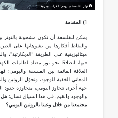
توتّر الفلسفة واليومي: انغراسا ومروقا
1) المقدمة
يمكن للفلسفة أن تكون مشحونة بالتوتر بين
والتقاط أفكارها من تشوهاتها على الطريقة
ميتافيزيقية على الطريقة “الديكارتية”، و
فيها، انطلاقًا نحو نور مضاد لظلمات ال
العلاقة القائمة بين الفلسفة واليومي:
المعاني الخفية للوجود، وتحوّل الروتين وا
جهة أخرى تتجاوز اليومي، متجاوزة حدود الع
والوجود والقيم. في هذا السياق نسال:
هل 
مجتمعنا من خلال وعينا بالروتين اليومي؟