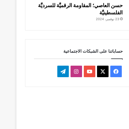
حسن العاصي؛ المقاومة الرقميَّة للسرديَّة
الفلسطينيَّة
23 نوفمبر، 2024
حساباتنا على الشبكات الاجتماعية
‫X
فيسبوك
‫YouTube
انستقرام
تيلقرام