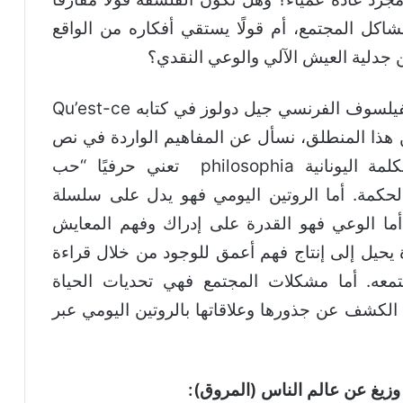
 مشاكل المجتمع، أم قولًا يستقي أفكاره من الواقع
جدلية العيش الآلي والوعي النقدي؟
الفلسفة هي “إبداع للمفاهيم”، كما علمنا الفيلسوف الفرنسي جيل دولوز في كتابه Qu’est-ce
الفلسفة؟. ومن هذا المنطلق، نسأل عن المفاهيم الواردة في نص
السؤال: الفلسفة وأصلها الاشتقاقي، فالكلمة اليونانية philosophia تعني حرفيًا “حب
ph– اي الحب، وsophia اي الحكمة. أما الروتين اليومي فهو يدل على سلسلة
 أما الوعي فهو القدرة على إدراك وفهم المعايش
ياة يحيل إلى إنتاج فهم أعمق للوجود من خلال قراءة
جتمعه. أما مشكلات المجتمع فهي تحديات الحياة
ن الكشف عن جذورها وعلاقاتها بالروتين اليومي عبر