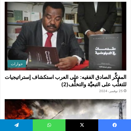
حوارات
المفكِّر الصادق الفقيه: على العرب استكشاف إستراتيجيات
للتغلُّب على التبعيَّة والتخلُّف(2)
25 نوفمبر، 2024
يسبوك
‫X
واتساب
تيلقرام