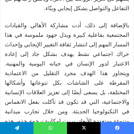
التفاعل والتواصل بشكل إيجابي وبنّاء.
بالإضافة إلى ذلك، أدت مشاركة الأهالي والقيادات
المجتمعية بفاعلية كبيرة وبذل جهود ملموسة في هذا
المسار المهم إلى انتشار ثقافة التغيير الإيجابي وإحداث
حراك اجتماعي نشط يهدف بشكل جاد إلى إعادة
الاعتبار لدور الإنسان في حياته اليومية والمهنية.
ويتجاوز هذا الهدف مجرد التقليل من الاعتمادية
المفرطة على الشاشات بكل تنوعاتها وأشكالها
المختلفة، بل يسعى أيضًا إلى تعزيز العلاقات الإنسانية
والاجتماعية، التي قد تكون قد تآكلت بفعل الانغماس
في التكنولوجيا الحديثة. ومن خلال تجارب ميدانية
متنوعة ومتعددة الأبعاد، برزت إمكانية ترجمة جذور هذه
المبادرة الطموحة إلى نموذج مستدام يمكن تعميمه
يسبوك
‫X
واتساب
تيلقرام