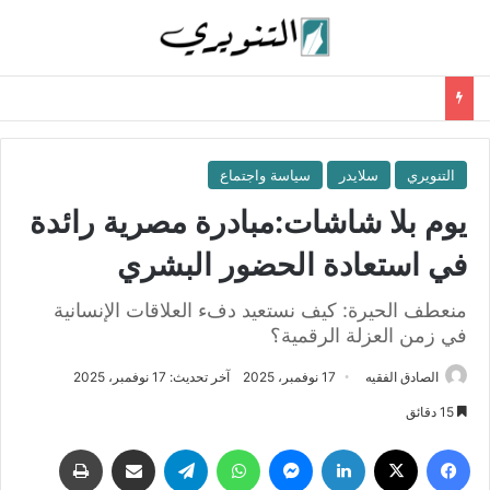
التنويري
سلايدر
سياسة واجتماع
يوم بلا شاشات:مبادرة مصرية رائدة
في استعادة الحضور البشري
منعطف الحيرة: كيف نستعيد دفء العلاقات الإنسانية
في زمن العزلة الرقمية؟
الصادق الفقيه
17 نوفمبر، 2025
آخر تحديث: 17 نوفمبر، 2025
15 دقائق
فيسبوك
‫X
لينكدإن
ماسنجر
واتساب
تيلقرام
مشاركة عبر البريد
طباعة