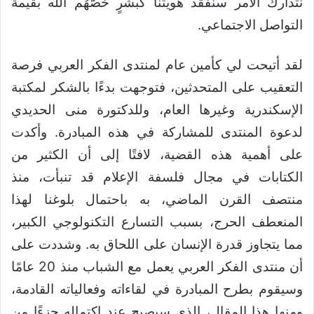
نتدارك الأمر سنفقد هويتنا كبشرٍ خَصَّهُم الله بقيمة
التواصل الاجتماعي.
لقد أتيحت لي كأمين عام لمنتدى الفكر العربي فرصة
التعقيب على المتحدثين، فتوجهت بدءًا بالشكر لمكتبة
الإسكندرية وغيرها العام، وللدكتورة منى الحديدي
لدعوة المنتدى للمشاركة في هذه المبادرة. وأكدت
على أهمية هذه القضية، لافتًا إلى أن الكثير من
الكتابات في مجال فلسفة الإعلام قد تنبأت، منذ
منتصف القرن الماضي، به باحتمال بلوغنا لهذا
المنعطف الحرج، بسبب التسارع التكنولوجي الكبير،
مما يتجاوز قدرة الإنسان على اللحاق به. وشددت على
أن منتدى الفكر العربي يعمل مع الشباب منذ 20 عامًا
وسيقوم بطرح المبادرة في لقاءاته وفعالياته القادمة،
ومنها هذا المقال، الذي سيصبح عند اكتماله جزءًا من