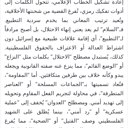
إعادة تشكيل الخطاب الإعلامي، تتحول الكلمات إلى
أدوات تفكيك رمزي، تُفرغ القضية من شحنتها الأخلاقية،
وتُعيد ترتيب المعاني بما يخدم سردية التطبيع.
فـ”السلام” لم يعد يعني إنهاء الاحتلال، بل أصبح مرادفاً
لـ”التطبيع”، أي إقامة علاقات طبيعية مع إسرائيل دون
اشتراط العدالة أو الاعتراف بالحقوق الفلسطينية.
كذلك، يُستبدل مصطلح “الاحتلال” بكلمات مثل “النزاع”
أو “الوضع القائم”، مما ينزع عنه صفته القانونية ويجعله
يبدو وكأنه خلاف بين طرفين متكافئين. أما “المقاومة”،
فتُعاد تسميتها بـ”الجماعات المسلحة” أو “العناصر
المتطرفة”، في محاولة لتجريم الفعل المقاوم وتحويله
إلى تهديد أمني. ومصطلح “العدوان” يُخفف إلى “عملية
عسكرية” أو “رد أمني”، بينما يُطلق على الشهيد
الفلسطيني وصف “القتيل” أو “الضحية”، مما يُفرغ