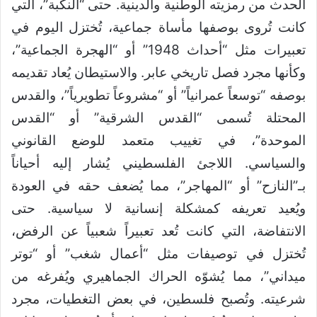
الحدث من رمزيته الوطنية والدينية. حتى “النكبة”، التي
كانت تُروى بوصفها مأساة جماعية، تُختزل اليوم في
تعبيرات مثل “أحداث 1948” أو “الهجرة الجماعية”،
وكأنها مجرد فصل تاريخي عابر. والاستيطان يُعاد تقديمه
بوصفه “توسعاً عمرانياً” أو “مشروعاً تطويرياً”، والقدس
المحتلة تُسمى “القدس الشرقية” أو “القدس
الموحدة”، في تغييب متعمد للوضع القانوني
والسياسي. اللاجئ الفلسطيني يُشار إليه أحياناً
بـ”النازح” أو “المهاجر”، مما يُضعف حقه في العودة
ويُعيد تعريفه كمشكلة إنسانية لا سياسية. حتى
الانتفاضة، التي كانت تُعد تعبيراً شعبياً عن الرفض،
تُختزل في توصيفات مثل “أعمال شغب” أو “توتر
ميداني”، مما يُشوّه الحراك الجماهيري ويُفرغه من
شرعيته. وتُصبح فلسطين، في بعض التغطيات، مجرد