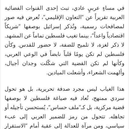
في مساءٍ عربيٍ عادي، تبث إحدى القنوات الفضائية
العربية تقريراً عن “التعاون الإقليمي”، تُعرض فيه صور
لمصافحات رسمية، وتُذكر إسرائيل بوصفها “شريكاً
اقتصادياً واعداً”، بينما تغيب فلسطين تماماً عن المشهد.
لا ذكر لغزة، لا تلميح للضفة، لا حضور للقدس. وكأن
فلسطين لم تكن يومًا قلباً نابضاً في الوعي العربي،
وكأنها لم تكن القضية التي شكّلت وجدان أجيال،
وألهمت الشعراء، وأشعلت الميادين.
هذا الغياب ليس مجرد صدفة تحريرية، بل هو تحول
سردي ممنهج، تُعاد فيه صياغة فلسطين لا بوصفها
قضية مركزية، بل كـ”ملف حساس”، يُستحسن تأجيله أو
تجاهله. تتحول من رمز للضمير العربي إلى عبء
سياسي، ومن مرآة للعدالة إلى عقبة أمام “الاستقرار