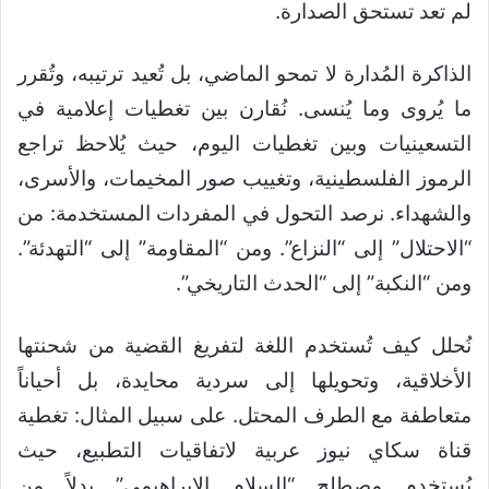
لم تعد تستحق الصدارة.
الذاكرة المُدارة لا تمحو الماضي، بل تُعيد ترتيبه، وتُقرر
ما يُروى وما يُنسى. نُقارن بين تغطيات إعلامية في
التسعينيات وبين تغطيات اليوم، حيث يُلاحظ تراجع
الرموز الفلسطينية، وتغييب صور المخيمات، والأسرى،
والشهداء. نرصد التحول في المفردات المستخدمة: من
“الاحتلال” إلى “النزاع”. ومن “المقاومة” إلى “التهدئة”.
ومن “النكبة” إلى “الحدث التاريخي”.
نُحلل كيف تُستخدم اللغة لتفريغ القضية من شحنتها
الأخلاقية، وتحويلها إلى سردية محايدة، بل أحياناً
متعاطفة مع الطرف المحتل. على سبيل المثال: تغطية
قناة سكاي نيوز عربية لاتفاقيات التطبيع، حيث
يُستخدم مصطلح “السلام الإبراهيمي” بدلاً من