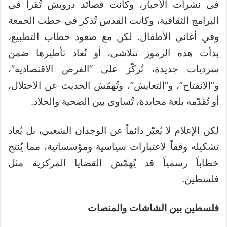
في نشرات الأخبار، وكانت قصائد درويش تُقرأ في
البرامج الثقافية، وكانت القدس تُذكر في خطب الجمعة
وفي أغاني الأطفال. لكن مع صعود خطاب التطبيع،
بدأت هذه الرموز تتلاشى، أو تُعاد تأطيرها ضمن
سرديات جديدة، تُركّز على “الفرص الاقتصادية”،
و”الانفتاح”، و”التعايش”، وتُهمّش الحديث عن الاحتلال،
أو تُقدّمه بلغة محايدة، تُساوي بين الضحية والجلاد.
لكن الإعلام لا يُعبّر دائماً عن الوجدان الشعبي، بل يُعاد
تشكيله وفقاً لاعتبارات سياسية ومؤسساتية، مما يُنتج
خطاباً رسمياً قد يُهمّش القضايا المركزية مثل
فلسطين.
فلسطين بين الشاشات والمنصات