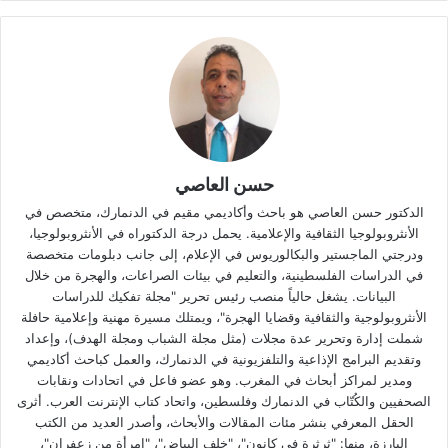
حسن العاصي
الدكتور حسن العاصي هو باحث وأكاديمي مقيم في الدنمارك، متخصص في
الأنثروبولوجيا الثقافية والإعلامية. يحمل درجة الدكتوراه في الأنثروبولوجيا،
ودرجتي الماجستير والبكالوريوس في الإعلام، إلى جانب دبلومات متخصصة
في الدراسات الفلسطينية، والتعليم في بيئات الصراعات، والهجرة من خلال
البيانات. يشغل حالياً منصب رئيس تحرير "مجلة تفكيك للدراسات
الأنثروبولوجية والثقافية وقضايا الهجرة"، ويمتلك مسيرة مهنية وإعلامية حافلة
شملت إدارة وتحرير عدة مجلات (مثل مجلة الشباب ومجلة الهدف)، وإعداد
وتقديم البرامج الإذاعية والتلفزيونية في الدنمارك، والعمل كباحث أكاديمي
ومدير لمراكز أبحاث في المغرب. وهو عضو فاعل في اتحادات ونقابات
الصحفيين والكُتّاب في الدنمارك وفلسطين، واتحاد كتاب الإنترنت العرب. أثرى
الحقل المعرفي بنشر مئات المقالات والأبحاث، وأصدر العديد من الكتب
البارزة، منها: "ثرثرة في كانون"، "خلف البياض"، "امرأة من زعفران"،