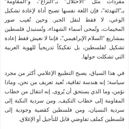
مفردات مثل “الاحتلال” بـ”النزاع”، و”المقاومة”
بـ”التهدئة”، فإن اللغة نفسها تصبح أداة لإعادة تشكيل
الوعي، لا فقط لنقل الخبر. وحين تُغيب صور
المخيمات، وتُمحى أسماء الشهداء، وتُستبدل فلسطين
بمشاريع “السلام الإبراهيمي”، فإننا لا نعيش فقط إعادة
تشكيل لفلسطين، بل تفكيكاً تدريجياً للهوية العربية
التي تشكلت حولها.
في هذا السياق، يصبح التطبيع الإعلامي أكثر من مجرد
سياسة؛ إنه هندسة ثقافية، تُعيد تعريف من نحن، وماذا
نؤمن، وما الذي يستحق أن يُروى. إنه انتقال من خطاب
المقاومة إلى خطاب التكيف، ومن سردية النكبة إلى
سردية النسيان، ومن فلسطين كقضية وجودية إلى
فلسطين كملف تفاوضي قابل للتأجيل أو الإغلاق.