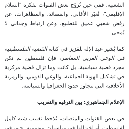
الشعبية. ففي حين تُروّج بعض القنوات لفكرة “السلام
الإقليمي”، تُعبّر الأغاني، والقصائد، والمظاهرات، عن
رفض شعبي عميق للتطبيع، وعن ارتباط وجداني لا
يُمحى.
كما يُشير عبد الإله بلقزيز في كتابه
القضية الفلسطينية
في الوعي العربي المعاصر
، فإن فلسطين لم تكن
مجرد قضية سياسية، بل كانت وما تزال قضية مركزية
في تشكيل الهوية الجماعية، والوعي القومي، والرمزية
الأخلاقية التي تتجاوز حدود الجغرافيا والسياسة.
الإعلام الجماهيري: بين الترفيه والتغريب
في بعض القنوات والمنصات، يُلاحظ تغييب شبه كامل
لفلسطين، أو اختزالها في مناسبات موسمية. حتى في