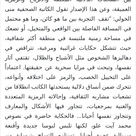
العميقة، وعن هذا الإصدار تقول الكاتبة الصحفية منى
الخولي: “تقف التجربة بين ما هو كائن، وما هو محتمل
في المسافة الفاصلة بين الواقعي والمتخيل، أو تضعك
في مساحة زمنية ملتبسة في منطقة أكثر شفافية،
حيث تتشكل حكايات غرائبية ومرعبة، تتراقص في
دهاليزها الشخوص مثل الأشباح والظلال، تقتفي آثار
نفسها، وتبحث في مرايا سحرية عن حقيقتها. اعتماداً
على التخييل الخصب، والرمز على اختلافه وأنواعه،
تتحرك ضمن أنساق دلالية يستحدثها الكاتب انطلاقا من
تشعبات مشاربه الثقافية، وإحالاته الرمزية المتعددة
والغنية بمرجعيات، تتجاور فيها الأشكال والمعارف
وتتجاوز نفسها أحيانا… فالحكاية حاضرة في نصوص
محمد آيت علو، لكنها تلبس لبوسا جديدة وأقنعة
سريالية عصية أحيانا، تستلزم التسلح بترسانة من