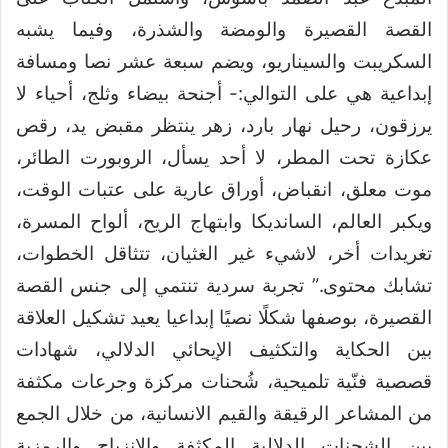
القصة القصيرة والومضة والشذرة، وفيما يشبه
السكريبت والسيناريو، ويضم سبعة عشر نصا ومسافة
إبداعية هي على التوالي:- أجنحة بيضاء وثلج، أحياء لا
يرزقون، رحيل نهار بارد، زهر ينتظر مقبض يد، رقص
عكازة تحت المطر، لا أحد يسأل، الروبورت الطائر،
موت معلق، انقباض، أوراق عارية على عتبات الوقت،
ويكبر العالم، السانديكا وابتهاج الريح، ألواح المسرة،
تغريدات أخر، لاشيء غير الغثيان، تتثاقل الخطوات،
تشابك محتوى.” تجربة سردية تنتمي إلى جنس القصة
القصيرة، بوصفها شكلًا نصيًا إبداعيا يعيد تشكيل العلاقة
بين الحكاية والتكثيف الإيحائي الدلالي، شهادات
قصصية فنّية تلميحية، شُحنات مركزة وجرعات مكثفة
من المشاعر الرقيقة والقيم الانسانية، من خلال الجمع
بين الشحنات الدلالية المكثفة والانزياح والرمزية