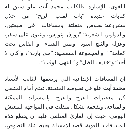
اللغوي، للإشارة فالكاتب محمد آيت علو سبق له
كتابات عديدة “باب لقلب الريح” من خلال
مشروعه:”نصوص منفلتة ومسافات” في طبعتين،
والدواوين الشعرية: “زورق ونورس، وعيون على سفر،
وعزلة والثلج أسود، وطين الشتاء، و أنفاس تحت
كمامة” ” والمجموعة القصصية: “منح باردة”، و”كأن لا
أحد” و”خفيف الظل” و ” انتهى الوقت” .
إن المسافات الإبداعية التي يرسمها الكاتب الأستاذ
محمد آيت علو
في نصوصه المنفلتة، تفتح أمام المتلقي
كل معصرات الفرج والفرح والمسرات الممكنة
والمتاحة، وتقحمه بشكل منفلت في المواجهة للمعيش
اليومي، حيث إن القارئ المتلقي عليه أن يقطع هذه
المسافات اللغوية، قصد الإمساك بخيط تلك النصوص،