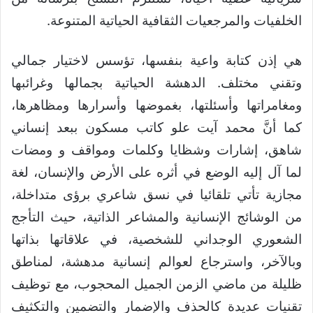
الخلفيات والمرجعيات الثقافية الحياتية المتنوعة.
هي إذن كتابة واعية بنفسها، تؤسس لاختيار جمالي
وتقني مختلف. الدهشة الحياتية بجمالها وغرائبها
ومغامراتها وأسئلتها، بغموضها وأسرارها ومظاهرها،
كما أنَّ محمد آيت علو كاتب مسكون ببعد إنساني
شاهق، إشارات وشظايا وكلمات ومواقف و ومضات
لما آل إليه الوضع في أثره على الأرض والإنسان، لغة
مجازية تأتي تلقائيا في نسق شاعري برؤى متداخلة،
من الوشائج الإنسانية والمشاعر الذاتية، حيث التأجج
الشعوري الوجداني للشخصية، في علاقاتها بذاتها
وبالآخر، واسترجاع لعوالم إنسانية مدهشة، لمناطق
ظليلة من ماضي الزمن الجميل المحجوب، مع توظيف
تقنيات عديدة كالحذف والإضمار والتضمين والتكثيف