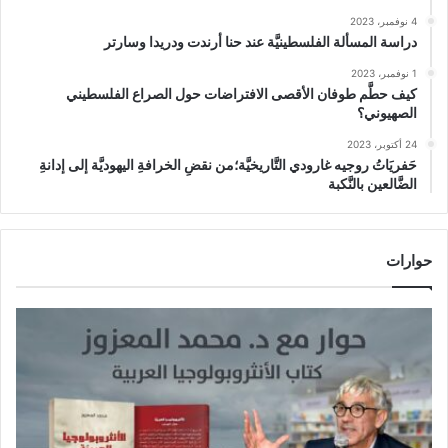
4 نوفمبر، 2023
دراسة المسألة الفلسطينيَّة عند حنا أرندت ودريدا وسارتر
1 نوفمبر، 2023
كيف حطَّم طوفان الأقصى الافتراضات حول الصراع الفلسطيني
الصهيوني؟
24 أكتوبر، 2023
حَفريَاتُ روجيه غارودي التَّاريخيَّة؛من نقضِ الخرافةِ اليهوديَّة إلى إدانةِ
الضَّالعين بالنَّكبة
حوارات