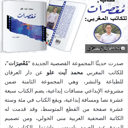
affiche كتاب معصرات
صدرت حديثّا المجموعة القصصية الجديدة
“مُعْصِرَات”،
للكاتب المغربي
محمد آيت علو
عن دار العرفان
للطباعة والنشر، وهي المجموعة الثامنة ضمن
مشروعه الإبداعي مسافات إبداعية، يضم الكتاب سبعة
عشرة نصا ومسافة إبداعية، ويقع الكتاب في مئة وستة
عشرة صفحة من القطع المتوسط، وقد قدمت له
الكاتبة الصحفية العربية منى الخولي، ومن تصميم
المبدع عبد الصمد باسوس، واشتمل الكتاب على