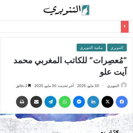
التنويري
مكتبة التنويري
“مُعصِرات” للكاتب المغربي محمد
آيت علو
التنويري
30 مايو، 2025
آخر تحديث: 30 مايو، 2025
2 دقائق
فيسبوك
‫X
لينكدإن
ماسنجر
واتساب
تيلقرام
مشاركة عبر البريد
طباعة