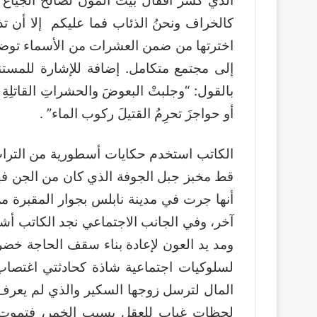
الذي كسر أقفال بيت المؤن لصالح الجياع 
كالخراف ونحنُ الذئاب فما عليكم إلا أن تذ
اخترتها من ضمن العشرات من الأسماء توضح
إلى مجتمع متكامل. إضافة للإشارة للمست
بالقول: “وجلبتْ البعوضَ والحشراتِ القاتلِةِ و
أو حواجزَ تحرِمُ القتيلَ ركوب الماء” .
الكاتب استخدم حكايات أسطورية من التراث
قط مخبز جبل الجوفة الذي كان من الجن ف
أنها جرت في مدينة نابلس بجوار المقبرة 
آخر، وفي الجانب الاجتماعي نجد الكاتب أشا
ومد يد العون لإعادة بناء سقف الحاجة خضر
لسلوكيات اجتماعية شاذة كحادثتي اغتصاب 
المال لترسل زوجها السكير والذي لم يعرف ا
لحظات غياب للعقل بسبب الخمر، فتموت 