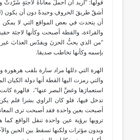
قولها: “أريد أن أحملَ معاناةَ لاجئةٍ شُرّدتْ
أشقّ طريقَ الحروفِ وحيدةً دون أن يكون (ل
أن يتحدث في بعض المواقع التي لا يمكن ل
والقراءة، والقطة أصبحت وكأنها لاجئة حقي
“من الذي يحبُّ الحزنَ ويقدّس العذابَ غير 
بإسمه وكأنها تخاطب صديقا.
الهرة التي دللها مراد سارة بلقب هرهورة 
والتي رمزت اليها القطة أنها دولة الكيان ال
استعمارَها وغضِّ البصر عنها”، فالهرة كانت
تدخل فيها، فلو كان الراوي بشرا فلم يكن
أصبحت بعين واحدة فقد أصبحت ترى المعانا
ترويها برؤية عين واحدة تنقل الواقع كما 
وبدون مؤثرات ولكنها تسقط بين الحين والآ