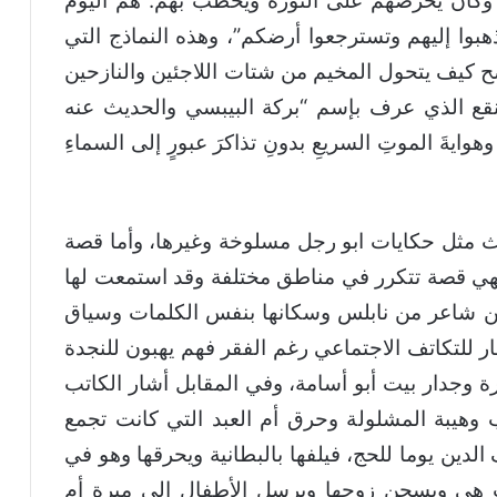
وكان يحرضهم على الثورة ويخطب بهم:”هم اليومَ
هبوا إليهم وتسترجعوا أرضكم”، وهذه النماذج التي
 كيف يتحول المخيم من شتات اللاجئين والنازحين
نقع الذي عرف بإسم “بركة البيبسي والحديث عنه
هوايةَ الموتِ السريعِ بدونِ تذاكرَ عبورٍ إلى السماءِ
 مثل حكايات ابو رجل مسلوخة وغيرها، وأما قصة
هي قصة تتكرر في مناطق مختلفة وقد استمعت لها
من شاعر من نابلس وسكانها بنفس الكلمات وسياق
ر للتكاتف الاجتماعي رغم الفقر فهم يهبون للنجدة
ة وجدار بيت أبو أسامة، وفي المقابل أشار الكاتب
وهيبة المشلولة وحرق أم العبد التي كانت تجمع
لدين يوما للحج، فيلفها بالبطانية ويحرقها وهو في
هي ويسجن زوجها ويرسل الأطفال إلى مبرة أم