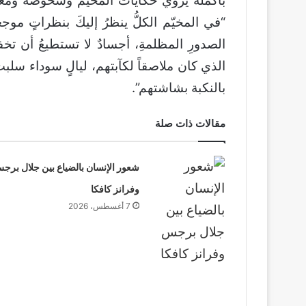
بأكمله يروي حكايات المخيم وشخوصه ومعانات
“في المخيّم الكلُّ ينظرُ إليكَ بنظراتٍ موج
الصدورِ المظلمةِ، أجسادٌ لا تستطيعُ أن ت
الذي كان ملاصقاً لكآبتهم، ليالٍ سوداء سلب
بالنكبة بشاشتهم”.
مقالات ذات صلة
شعور الإنسان بالضياع بين جلال برج
وفرانز كافكا
7 أغسطس، 2026