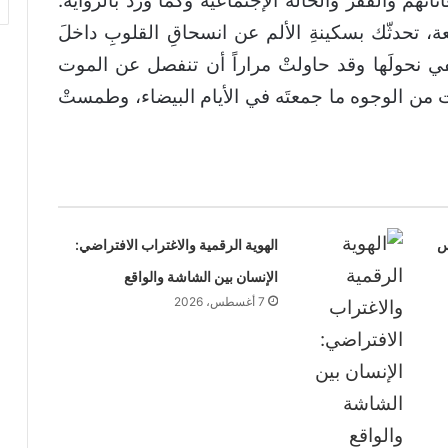
هم والفقر والحالة الإجتماعية وكما ورد بالرواية:
عة، تحدثّك بسكينةِ الألم عن انسحاقِ القلوبِ داخلَ
خفي نحولَها وقد حاولتْ مراراً أن تنفصل عن الموت
ت من الوجوه ما جمعتَه في الأيام البيضاء، وطمستْ
س
الهوية الرقمية والاغتراب الافتراضي:
الإنسان بين الشاشة والواقع
7 أغسطس، 2026