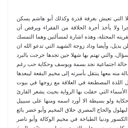
لا التي تعيش بغرفة قذرة وكذلك أبو هاشم يسكن
را ولا يأخذ أجرة الحلاقة من الفقراء ويرفض أن
يته المحتلة، وهذه اشارة لمسألتين وهما التمسك
ديل، وأيضا وداد زوجة الشهيد التي تدعو الله ان
ؤال، والتي تهتم بها شهلا حين تجدها خرجت بالبرد
 حالة اجتماعية نجد بسمة ويوسف وحكاية حب رغم
منه معها ينتقل بأسرته إلى مخيم البقعة ليبعدها
اللذة المصطنعة في العلاقة مع زوجها في بيوت
لأسماء التي حفلت بها الرواية بحيث يشعر القارئ
اية ولو بسيطة الا أورد اسمه ومنها على سبييل
 البهلول والحاج المصري حلاق المخيم وأبو خضر بائع
 الكسور ودنيا الطباخة في مخيم الوكالة وأبو ناصر