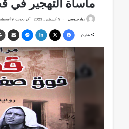
مأساة التهجير في ق
زياد جيوسي
9 أغسطس، 2023
آخر تحديث: 9 أغسطس، 2023
فيسبوك
‫X
لينكدإن
ماسنجر
مشاركة عبر البري
شاركها