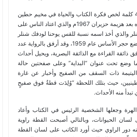
يلاحظ أن الكاتب كتب إهداء مطولًا من 434 كلمة لخص فكرة الكتاب والحياة في مخيم حطين
للنازحين واللاجئين النازحين والذي تم انشاؤه بعد هزيمة حزيران 1967م والذي اعتاد الناس على
لر والذي أخذ اسمه نسبة للقس يوحنا لودفك شنلر
والمعهد مسجل وقفا خيريا في الاردن منذ وضع حجر الأساس عام 1959، وقد أرفق بالرواية عدد
ق ذائقة القراءة مع الذائقة البصرية، ويحيل أحداث
ما وضع تحت عنوان “البداية” وعلى صفحتين حالة
اليتيمة ذات السقف من الصفيح وأخبار عن غارة
نيين، حيث بتلك اللحظة “وُلِدَت قطةٌ فوق صفيحٍ
تبدأ منه الأحداث.
الهرة وجعلها الشخصية الرئيس في الكتاب وأعاد
 لسان الحيوانات، وبالتالي أصبحت القطة راوية
ه دور الراوي حيث أورد الكاتب على لسان القطة