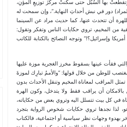
 وتقطّعتْ بها السُبُل حتى سكنتْ مركزَ توزيعِ المؤنِ،
مراد) دور في نبش أحداثِ النهاية.”، وإن سمحت له
لهرة أن تتحدث عنها، كما حديث مراد عن السينما
قية من المخيم، تروي حكايات الناس وتفكر وتقول:
أمريكا وإسرائيل؟!” وتوجه النصائح بالكتابة للكاتب
والتي فقأت عينها بسقوط مخرز الغجرية موزة عليها
مغتصب للوطن من خلال قولها: “والأممُ تبارِك لموزةَ
 تمثل المراقب لمعاناة المخيم وتنقل الأحداث بدون
 بالامكان أن يراقب فقط ولا يتدخل، وكون الهرة
ة في كل بيت تتسلل اليه وتروي بعض من حكاياته،
هو، لذا نجدها تروي حكايات شخوص الرواية بتجرد
خر بهدوء وجهات نظر سياسية أو اجتماعية، فالكتاب