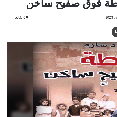
طَّة فوق صفيح ساخن
6 دقائق
د
طباعة