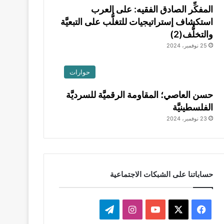
المفكِّر الصادق الفقيه: على العرب
استكشاف إستراتيجيات للتغلُّب على التبعيَّة
والتخلُّف(2)
25 نوفمبر، 2024
حوارات
حسن العاصي؛ المقاومة الرقميَّة للسرديَّة
الفلسطينيَّة
23 نوفمبر، 2024
حساباتنا على الشبكات الاجتماعية
‫X
فيسبوك
‫YouTube
انستقرام
تيلقرام