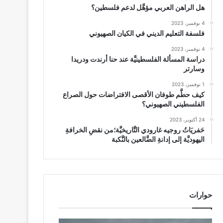
هل الراهن العربي مؤهَّل لدعم فلسطين؟
4 نوفمبر، 2023
فلسفة التعليم الديني في الكيان الصهيوني
4 نوفمبر، 2023
دراسة المسألة الفلسطينيَّة عند حنا أرندت ودريدا
وسارتر
1 نوفمبر، 2023
كيف حطَّم طوفان الأقصى الافتراضات حول الصراع
الفلسطيني الصهيوني؟
24 أكتوبر، 2023
حَفريَاتُ روجيه غارودي التَّاريخيَّة؛من نقضِ الخرافةِ
اليهوديَّة إلى إدانةِ الضَّالعين بالنَّكبة
حوارات