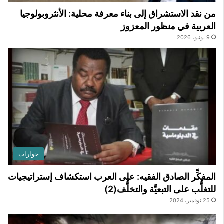
من نقد الاستشراق إلى بناء معرفة محلية: الأنثروبولوجيا
العربية في منظور المعزوز
9 يونيو، 2026
حوارات
المفكِّر الصادق الفقيه: على العرب استكشاف إستراتيجيات
للتغلُّب على التبعيَّة والتخلُّف(2)
25 نوفمبر، 2024