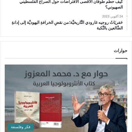
كيف حطَّم طوفان الأقصى الافتراضات حول الصراع الفلسطيني
الصهيوني؟
24 أكتوبر، 2023
حَفريَاتُ روجيه غارودي التَّاريخيَّة؛من نقضِ الخرافةِ اليهوديَّة إلى إدانةِ
الضَّالعين بالنَّكبة
حوارات
فكر وفلسفة