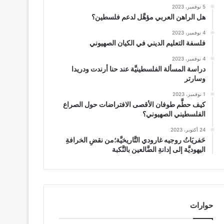
5 نوفمبر، 2023
هل الراهن العربي مؤهَّل لدعم فلسطين؟
4 نوفمبر، 2023
فلسفة التعليم الديني في الكيان الصهيوني
4 نوفمبر، 2023
دراسة المسألة الفلسطينيَّة عند حنا أرندت ودريدا
وسارتر
1 نوفمبر، 2023
كيف حطَّم طوفان الأقصى الافتراضات حول الصراع
الفلسطيني الصهيوني؟
24 أكتوبر، 2023
حَفريَاتُ روجيه غارودي التَّاريخيَّة؛من نقضِ الخرافةِ
اليهوديَّة إلى إدانةِ الضَّالعين بالنَّكبة
حوارات