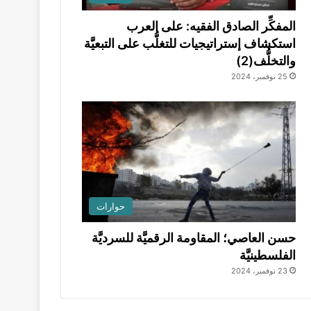
المفكِّر الصادق الفقيه: على العرب
استكشاف إستراتيجيات للتغلُّب على التبعيَّة
والتخلُّف(2)
25 نوفمبر، 2024
حوارات
حسن العاصي؛ المقاومة الرقميَّة للسرديَّة
الفلسطينيَّة
23 نوفمبر، 2024