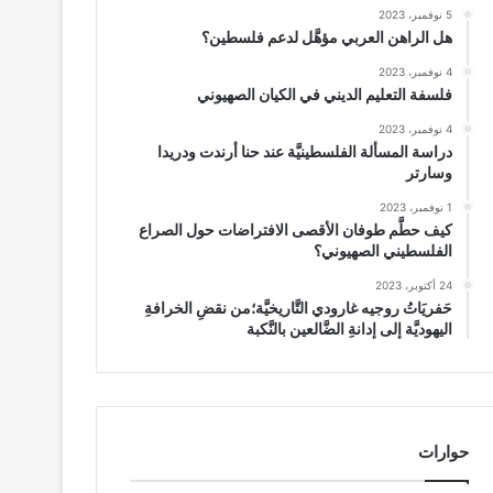
5 نوفمبر، 2023
هل الراهن العربي مؤهَّل لدعم فلسطين؟
4 نوفمبر، 2023
فلسفة التعليم الديني في الكيان الصهيوني
4 نوفمبر، 2023
دراسة المسألة الفلسطينيَّة عند حنا أرندت ودريدا
وسارتر
1 نوفمبر، 2023
كيف حطَّم طوفان الأقصى الافتراضات حول الصراع
الفلسطيني الصهيوني؟
24 أكتوبر، 2023
حَفريَاتُ روجيه غارودي التَّاريخيَّة؛من نقضِ الخرافةِ
اليهوديَّة إلى إدانةِ الضَّالعين بالنَّكبة
حوارات