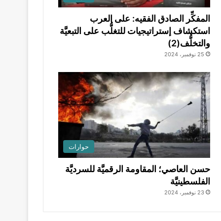
المفكِّر الصادق الفقيه: على العرب
استكشاف إستراتيجيات للتغلُّب على التبعيَّة
والتخلُّف(2)
25 نوفمبر، 2024
حوارات
حسن العاصي؛ المقاومة الرقميَّة للسرديَّة
الفلسطينيَّة
23 نوفمبر، 2024