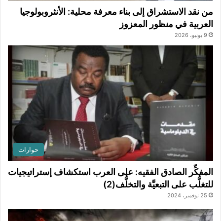
من نقد الاستشراق إلى بناء معرفة محلية: الأنثروبولوجيا
العربية في منظور المعزوز
9 يونيو، 2026
حوارات
المفكِّر الصادق الفقيه: على العرب استكشاف إستراتيجيات
للتغلُّب على التبعيَّة والتخلُّف(2)
25 نوفمبر، 2024