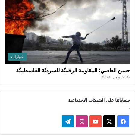
حوارات
حسن العاصي؛ المقاومة الرقميَّة للسرديَّة الفلسطينيَّة
23 نوفمبر، 2024
حساباتنا على الشبكات الاجتماعية
ف
ا
ت
ي
X
Y
ن
ي