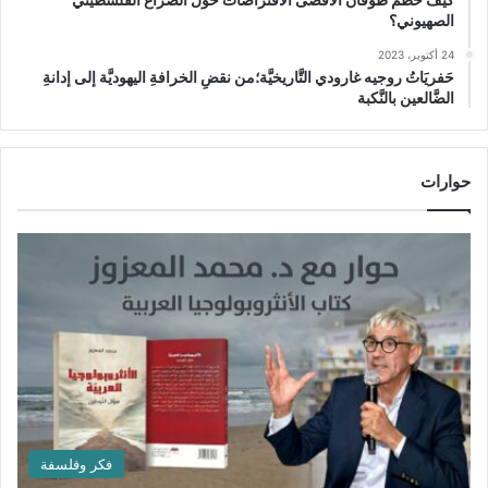
الصهيوني؟
24 أكتوبر، 2023
حَفريَاتُ روجيه غارودي التَّاريخيَّة؛من نقضِ الخرافةِ اليهوديَّة إلى إدانةِ
الضَّالعين بالنَّكبة
حوارات
فكر وفلسفة