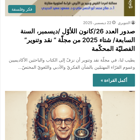
فكر وفلسفة
التنويري
22 ديسمبر، 2025
صدور العدد 26/كانون اللأوّل /ديسمبر، السنة
السابعة/ شتاء 2025 من مجلّة ” نقد وتنوير”
الفصليّة المحكّمة
يطيب لنا، في مجلّة نقد وتنوير أن نزفّ إلى الكتاب والباحثين الأكاديميين
وعموم القرّاء المهتمّين بالشأن الفكريّ والأدبي واللغويّ المختصّ…
أكمل القراءة »