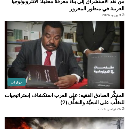
من نقد الاستشراق إلى بناء معرفة محلية: الأنثروبولوجيا
العربية في منظور المعزوز
9 يونيو، 2026
حوارات
المفكِّر الصادق الفقيه: على العرب استكشاف إستراتيجيات
للتغلُّب على التبعيَّة والتخلُّف(2)
25 نوفمبر، 2024