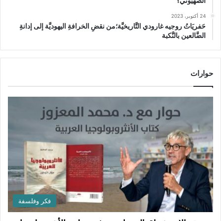
الصهيوني؟
24 أكتوبر، 2023
حَفريَاتُ روجيه غارودي التَّاريخيَّة؛من نقضِ الخرافةِ اليهوديَّة إلى إدانةِ
الضَّالعين بالنَّكبة
حوارات
فكر وفلسفة