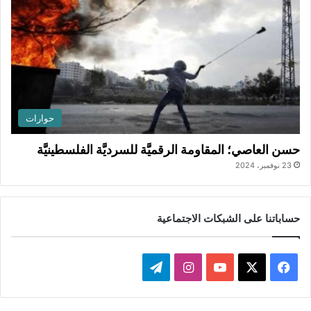
حوارات
حسن العاصي؛ المقاومة الرقميَّة للسرديَّة الفلسطينيَّة
23 نوفمبر، 2024
حساباتنا على الشبكات الاجتماعية
ف
ا
ت
ي
X
Y
ن
ي