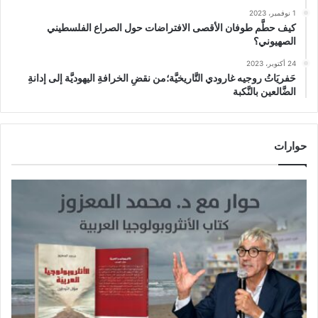
1 نوفمبر، 2023
كيف حطَّم طوفان الأقصى الافتراضات حول الصراع الفلسطيني
الصهيوني؟
24 أكتوبر، 2023
حَفريَاتُ روجيه غارودي التَّاريخيَّة؛من نقضِ الخرافةِ اليهوديَّة إلى إدانةِ
الضَّالعين بالنَّكبة
حوارات