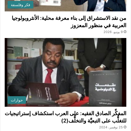
فكر وفلسفة
من نقد الاستشراق إلى بناء معرفة محلية: الأنثروبولوجيا
العربية في منظور المعزوز
9 يونيو، 2026
حوارات
المفكِّر الصادق الفقيه: على العرب استكشاف إستراتيجيات
للتغلُّب على التبعيَّة والتخلُّف(2)
25 نوفمبر، 2024