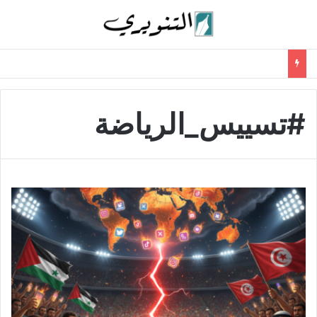
#تسييس_الرياضة