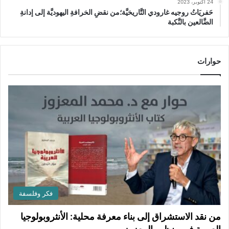
24 أكتوبر، 2023
حَفريَاتُ روجيه غارودي التَّاريخيَّة؛من نقضِ الخرافةِ اليهوديَّة إلى إدانةِ
الضَّالعين بالنَّكبة
حوارات
فكر وفلسفة
من نقد الاستشراق إلى بناء معرفة محلية: الأنثروبولوجيا