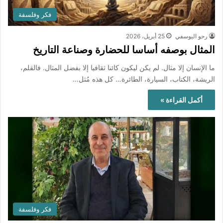
فكر وفلسفة
رحو اليوسفي
25 أبريل، 2026
المثال بوصفه أساسا للحضارة وصناعة التاريخ
ما الإنسان إلا مثال. لم يكن ليكون كائنا ثقافيا إلا بفضل المثال. فالقلم،
الريشة، الكتاب، السيارة، الطائرة… كل هذه مُثل…
أكمل القراءة »
فكر وفلسفة