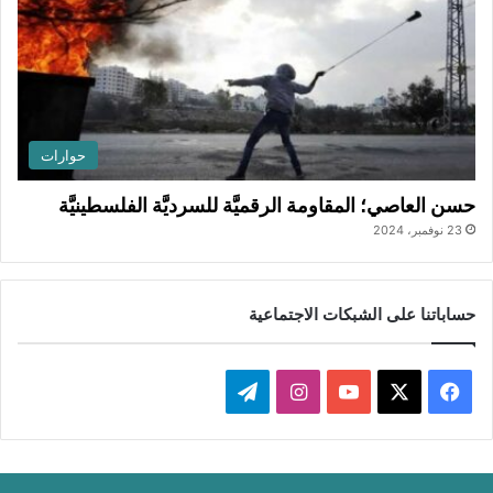
حوارات
حسن العاصي؛ المقاومة الرقميَّة للسرديَّة الفلسطينيَّة
23 نوفمبر، 2024
حساباتنا على الشبكات الاجتماعية
ف
ا
ت
ي
X
Y
ن
ي
س
o
س
ل