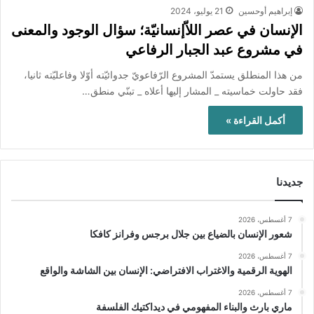
إبراهيم أوحسين
21 يوليو، 2024
الإنسان في عصر اللاّإنسانيّة؛ سؤال الوجود والمعنى
في مشروع عبد الجبار الرفاعي
من هذا المنطلق يستمدّ المشروع الرّفاعويّ جدوائيّته أوّلا وفاعليّته ثانيا،
فقد حاولت خماسيته _ المشار إليها أعلاه _ تبنّي منطق…
أكمل القراءة »
جديدنا
7 أغسطس، 2026
شعور الإنسان بالضياع بين جلال برجس وفرانز كافكا
7 أغسطس، 2026
الهوية الرقمية والاغتراب الافتراضي: الإنسان بين الشاشة والواقع
7 أغسطس، 2026
ماري بارث والبناء المفهومي في ديداكتيك الفلسفة