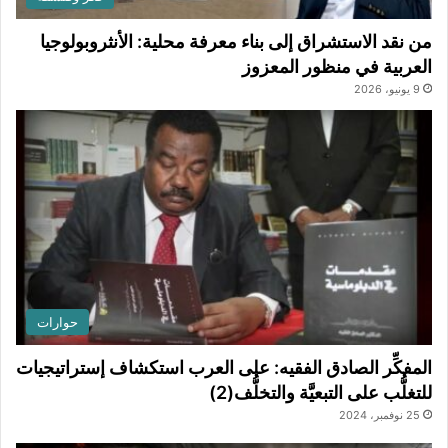
من نقد الاستشراق إلى بناء معرفة محلية: الأنثروبولوجيا
العربية في منظور المعزوز
9 يونيو، 2026
حوارات
المفكِّر الصادق الفقيه: على العرب استكشاف إستراتيجيات
للتغلُّب على التبعيَّة والتخلُّف(2)
25 نوفمبر، 2024