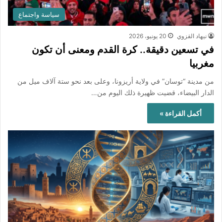
سياسة واجتماع
نيهاد القزوي
20 يونيو، 2026
في تسعين دقيقة.. كرة القدم ومعنى أن تكون
مغربيا
من مدينة “توسان” في ولاية أريزونا، وعلى بعد نحو ستة آلاف ميل من
الدار البيضاء، قضيت ظهيرة ذلك اليوم من…
أكمل القراءة »