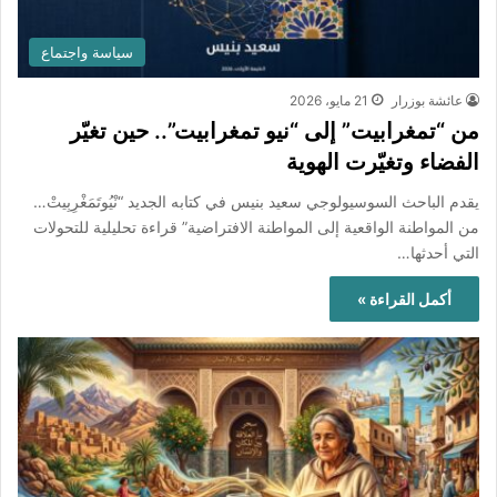
سياسة واجتماع
عائشة بوزرار
21 مايو، 2026
من “تمغرابيت” إلى “نيو تمغرابيت”.. حين تغيّر
الفضاء وتغيّرت الهوية
يقدم الباحث السوسيولوجي سعيد بنيس في كتابه الجديد “نْيُوتَمَغْرِبِيتْ…
من المواطنة الواقعية إلى المواطنة الافتراضية” قراءة تحليلية للتحولات
التي أحدثها…
أكمل القراءة »