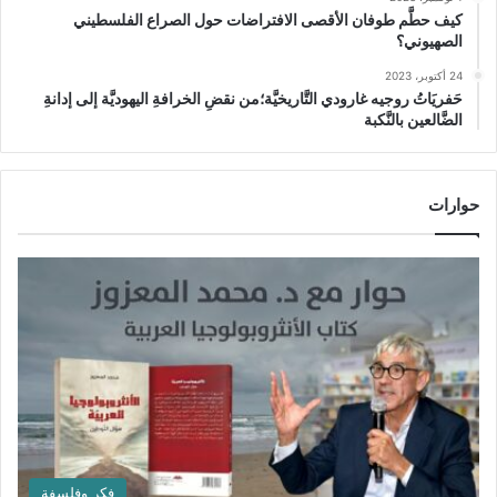
كيف حطَّم طوفان الأقصى الافتراضات حول الصراع الفلسطيني
الصهيوني؟
24 أكتوبر، 2023
حَفريَاتُ روجيه غارودي التَّاريخيَّة؛من نقضِ الخرافةِ اليهوديَّة إلى إدانةِ
الضَّالعين بالنَّكبة
حوارات
فكر وفلسفة